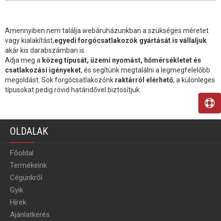
Amennyiben nem találja webáruházunkban a szükséges méretet
vagy kialakítást,
egyedi forgócsatlakozók gyártását is vállaljuk
akár kis darabszámban is.
Adja meg a
közeg típusát, üzemi nyomást, hőmérsékletet és
csatlakozási igényeket
, és segítünk megtalálni a legmegfelelőbb
megoldást. Sok forgócsatlakozónk
raktárról elérhető
, a különleges
típusokat pedig rövid határidővel biztosítjuk.
OLDALAK
Főoldal
Termékeink
Cégünkről
Gyik
Hírek
Ajánlatkérés