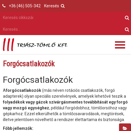
+36 (46) 505-342
Keresés
Forgócsatlakozók
Forgócsatlakozók
A
forgócsatlakozók
(más néven rotációs csatlakozók, forgó
adapterek) olyan speciális szerelvények, amelyek lehetővé teszik a
folyadékok vagy gázok szivárgásmentes továbbítását egy forgó
vagy mozgó egységhez
, például forgódobhoz, tömlőorsóhoz vagy
gépkarhoz. Ezzel elkerülhetők a tömlőcsavarodások, megtörések,
illetve jelentősen növelhető a rendszer élettartama és biztonsága.
Főbb jellemzők: