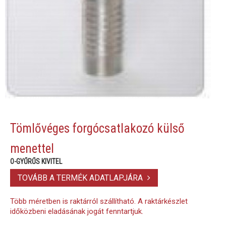
Tömlővéges forgócsatlakozó külső
menettel
O-GYŰRŰS KIVITEL
TOVÁBB A TERMÉK ADATLAPJÁRA
Több méretben is raktárról szállítható. A raktárkészlet
időközbeni eladásának jogát fenntartjuk.