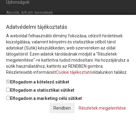
Újdonságok
Akciók, kifutó termékek
HÍRLEVÉL
Adatvédelmi tájékoztatás
A weboldal felhasználói élmény fokozása, célzott hirdetések
Íratkozzon fel hírlevelünkre!
kiszolgálása, valamint kényelmi és statisztikai célból tárol
adatokat (Sütik) készülékeden, web szervereken az oldal
látogatóiról. Ezen adatok tárolásának módját a "Részletek
megjelenítése"-re kattintva tudod módosítani. Ha hozzájárulsz a
sütik használatához, kattints az RENDBEN gombra.
Részletesebb információt
Cookie tájékoztató
oldalunkon találsz.
Feliratkozom a hírlevélre és nyilatkozom, hogy az
adatkezelési
tájékoztatót
elolvastam, megismertem és elfogadom.
Elfogadom a kötelező sütiket
Elfogadom a statisztikai sütiket
Elfogadom a marketing célú sütiket
© Copyright Triász-Tömlő Kft. | Minden jog fenntartva!
Részletek megjelenítése
Készítette:
Futureweb Design Kft