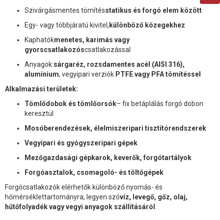
Szivárgásmentes tömítés
statikus és forgó elem között
Egy- vagy többjáratú kivitel,
különböző közegekhez
Kaphatók
menetes, karimás vagy
gyorscsatlakozós
csatlakozással
Anyagok:
sárgaréz, rozsdamentes acél (AISI 316),
alumínium
, vegyipari verziók
PTFE vagy PFA tömítéssel
Alkalmazási területek:
Tömlődobok és tömlőorsók
– fix betáplálás forgó dobon
keresztül
Mosóberendezések, élelmiszeripari tisztítórendszerek
Vegyipari és gyógyszeripari gépek
Mezőgazdasági gépkarok, keverők, forgótartályok
Forgóasztalok, csomagoló- és töltőgépek
Forgócsatlakozók elérhetők különböző nyomás- és
hőmérséklettartományra, legyen szó
víz, levegő, gőz, olaj,
hűtőfolyadék vagy vegyi anyagok szállításáról
.