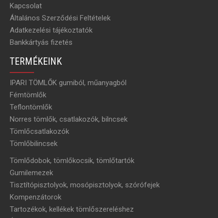
Kapcsolat
Általános Szerződési Feltételek
Adatkezelési tájékoztatók
Bankkártyás fizetés
TERMÉKEINK
IPARI TÖMLŐK gumiból, műanyagból
Fémtömlők
Teflontömlők
Norres tömlők, csatlakozók, bilncsek
Tömlőcsatlakozók
Tömlőbilincsek
Tömlődobok, tömlőkocsik, tömlőtartók
Gumilemezek
Tisztítópisztolyok, mosópisztolyok, szórófejek
Kompenzátorok
Tartozékok, kellékek tömlőszereléshez