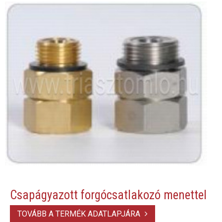
Csapágyazott forgócsatlakozó menettel
TOVÁBB A TERMÉK ADATLAPJÁRA