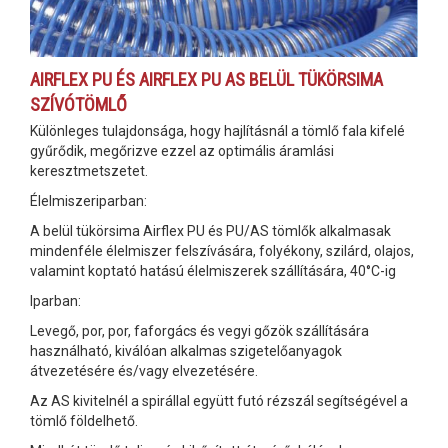
AIRFLEX PU ÉS AIRFLEX PU AS BELÜL TÜKÖRSIMA
SZÍVÓTÖMLŐ
Különleges tulajdonsága, hogy hajlításnál a tömlő fala kifelé
gyűrődik, megőrizve ezzel az optimális áramlási
keresztmetszetet.
Élelmiszeriparban:
A belül tükörsima Airflex PU és PU/AS tömlők alkalmasak
mindenféle élelmiszer felszívására, folyékony, szilárd, olajos,
valamint koptató hatású élelmiszerek szállítására, 40°C-ig
Iparban:
Levegő, por, por, faforgács és vegyi gőzök szállítására
használható, kiválóan alkalmas szigetelőanyagok
átvezetésére és/vagy elvezetésére.
Az AS kivitelnél a spirállal együtt futó rézszál segítségével a
tömlő földelhető.