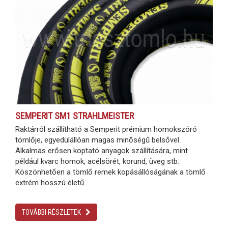
SEMPERIT SM1 STRAHLMEISTER
Raktárról szállítható a Semperit prémium homokszóró
tömlője, egyedülállóan magas minőségű belsővel.
Alkalmas erősen koptató anyagok szállítására, mint
például kvarc homok, acélsörét, korund, üveg stb.
Köszönhetően a tömlő remek kopásállóságának a tömlő
extrém hosszú életű.
TOVÁBBI RÉSZLETEK