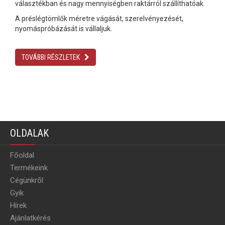
választékban és nagy mennyiségben raktárról szállíthatóak.
A préslégtömlők méretre vágását, szerelvényezését,
nyomáspróbázását is vállaljuk.
TOVÁBBI RÉSZLETEK
OLDALAK
Főoldal
Termékeink
Cégünkről
Gyik
Hírek
Ajánlatkérés