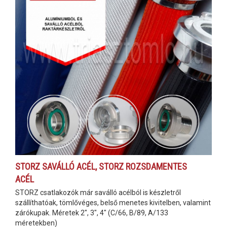
STORZ SAVÁLLÓ ACÉL, STORZ ROZSDAMENTES
ACÉL
STORZ csatlakozók már saválló acélból is készletről
szállíthatóak, tömlővéges, belső menetes kivitelben, valamint
zárókupak. Méretek 2", 3", 4" (C/66, B/89, A/133
méretekben)