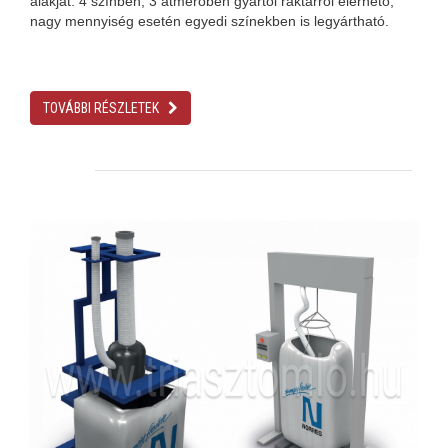
alakját. 4 színben, 3 átmérőben gyártói raktárról elérhető,
nagy mennyiség esetén egyedi színekben is legyártható.
TOVÁBBI RÉSZLETEK