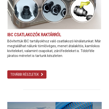
IBC CSATLAKOZÓK RAKTÁRRÓL
Bővítettük IBC tartályokhoz való csatlakozó kínálatunkat. Már
megtalálhat nálunk tömlővéges, menet átalakítós, kamlokos
kiviteleket, valamint csapokat, zárófedeleket is. Többféle
járatos méretet is tartunk készleten.
TOVÁBBI RÉSZLETEK