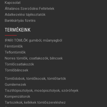
Kapcsolat
Általános Szerződési Feltételek
Adatkezelési tájékoztatók
Bankkártyás fizetés
TERMÉKEINK
IPARI TÖMLŐK gumiból, műanyagból
Fémtömlők
Teflontömlők
Norres tömlők, csatlakozók, bilncsek
Tömlőcsatlakozók
Tömlőbilincsek
Tömlődobok, tömlőkocsik, tömlőtartók
Gumilemezek
Tisztítópisztolyok, mosópisztolyok, szórófejek
Kompenzátorok
Tartozékok, kellékek tömlőszereléshez