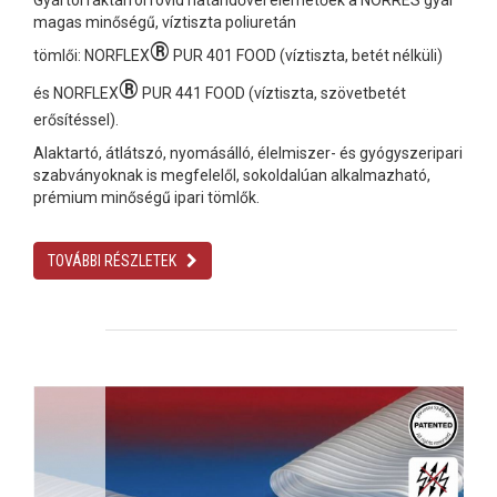
magas minőségű, víztiszta poliuretán
®
tömlői: NORFLEX
PUR 401 FOOD (víztiszta, betét nélküli)
®
és NORFLEX
PUR 441 FOOD (víztiszta, szövetbetét
erősítéssel).
Alaktartó, átlátszó, nyomásálló, élelmiszer- és gyógyszeripari
szabványoknak is megfelelől, sokoldalúan alkalmazható,
prémium minőségű ipari tömlők.
TOVÁBBI RÉSZLETEK