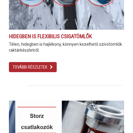
HIDEGBEN IS FLEXIBILIS CSIGATÖMLŐK
Télen, hidegben is hajlékony, könnyen kezelhető szívótömlők
raktárkészletről.
TOVÁBBI RÉSZLETEK