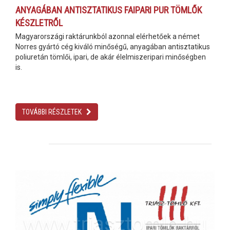
ANYAGÁBAN ANTISZTATIKUS FAIPARI PUR TÖMLŐK
KÉSZLETRŐL
Magyarországi raktárunkból azonnal elérhetőek a német
Norres gyártó cég kiváló minőségű, anyagában antisztatikus
poliuretán tömlői, ipari, de akár élelmiszeripari minőségben
is.
TOVÁBBI RÉSZLETEK