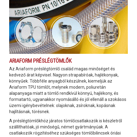
ARIAFORM PRÉSLÉGTÖMLŐK
Az Ariaform préslégtömlő család magas minőséget és
kedvező árat képvisel. Nagyon strapabíróak, hajlékonyak,
könnyűek. Többféle anyagból készülnek, kiemeljük az
Ariaform TPU tömlőt, melynek modern, poliuretán
alapanyaga miatt a tömlő rendkívül könnyú, hajlékony, és
formatartó, ugyanakkor nyomásálló és jól ellenáll a szokásos
üzemi igénybevételnek: olajoknak, zsíroknak, kopásnak
hajlításnak, törésnek.
A préslégtömlőkhöz járatos tömlőcsatlakozók is készletről
szállíthatóak, jó minőségű, német gyártmányúak. A
csatlakozók rögzítéséhez szükséges tömlőbilincsek óriási