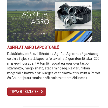
AGRIFLAT AGRO LAPOSTÖMLŐ
Raktárkészletről szállítható az Agriflat Agro mezőgazdasági
célokra fejlesztett, laposra feltekerhető gumitömlő, akár 200
m is egy hosszban! A tömlő nyugat európai gyártásból
származik, megbízható, stabil minőség. Raktárunkban
megtalálja hozzá a szükséges csatlakozókat is, mint a Perrot
és Bauer típusú csatlakozók, valamint tömlőbilincsek.
TOVÁBBI RÉSZLETEK