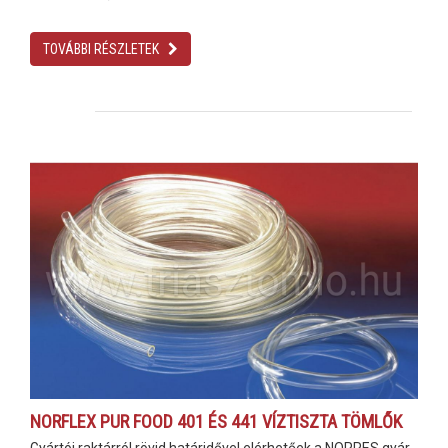
TOVÁBBI RÉSZLETEK
NORFLEX PUR FOOD 401 ÉS 441 VÍZTISZTA TÖMLŐK
Gyártói raktárról rövid határidővel elérhetőek a NORRES gyár