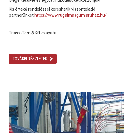
Megértésüket és együttműködésüket köszönjük!
Kis értékű rendeléssel kereshetik viszonteladó
partnerünket:
https://www.rugalmasgumiaruhaz.hu/
Triász-Tömlő Kft csapata
TOVÁBBI RÉSZLETEK