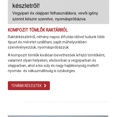
KOMPOZIT TÖMLŐK RAKTÁRRÓL
Raktárkészletről, néhány napos átfutási idővel tudunk több
típust és méretet szállítani, saját műhelyünkben
szerelvényezzük, nyomáspróbázzuk.
A kompozit tömlők kiválóan bevethetőek lefejtő tömlőként,
valamint olyan helyeken, elsősorban a vegyiparban és
olajiparban, ahol a kis súly és nagy hajlékonyság mellett
nyomás- és vákuumállóság is szükséges.
TOVÁBBI RÉSZLETEK