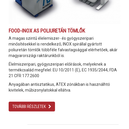
FOOD-INOX AS POLIURETÁN TÖMLŐK
A magas szintű élelemiszer- és gyógyszeripari
minősítésekkel is rendelkező, INOX spirállal gyártott
poliuretán tömlők többféle falvastagsággal elérhetőek, akár
magyarországi raktárunkból is.
Élelmiszeripari, gyógyszeripari előírások, melyeknek a
termékcsalád megfelel: EU 10/2011 (E), EC 1935/2044, FDA
21 CFR 177.2600
Anyagában antisztatikus, ATEX zónákban is használhtó
kivitelek, műbizonylatokkal ellátva.
TOVÁBBI RÉSZLETEK