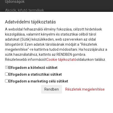
Újdonságok
Akciók, kifutó termékek
HÍRLEVÉL
Adatvédelmi tájékoztatás
A weboldal felhasználói élmény fokozása, célzott hirdetések
Íratkozzon fel hírlevelünkre!
kiszolgálása, valamint kényelmi és statisztikai célból tárol
adatokat (Sütik) készülékeden, web szervereken az oldal
látogatóiról. Ezen adatok tárolásának módját a "Részletek
megjelenítése"-re kattintva tudod módosítani. Ha hozzájárulsz a
sütik használatához, kattints az RENDBEN gombra.
Részletesebb információt
Cookie tájékoztató
oldalunkon találsz.
Feliratkozom a hírlevélre és nyilatkozom, hogy az
adatkezelési
tájékoztatót
elolvastam, megismertem és elfogadom.
Elfogadom a kötelező sütiket
Elfogadom a statisztikai sütiket
Elfogadom a marketing célú sütiket
© Copyright Triász-Tömlő Kft. | Minden jog fenntartva!
Részletek megjelenítése
Készítette:
Futureweb Design Kft