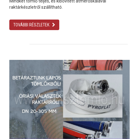
Mindkét tömlő teljes, és kibővített átmérőskálával
raktárkészletről szállítható.
TOVÁBBI RÉSZLETEK