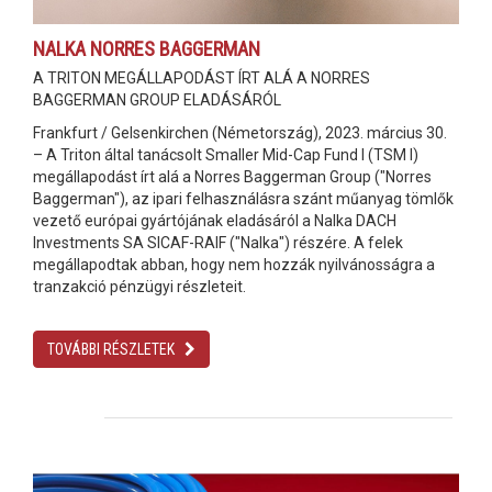
NALKA NORRES BAGGERMAN
A TRITON MEGÁLLAPODÁST ÍRT ALÁ A NORRES
BAGGERMAN GROUP ELADÁSÁRÓL
Frankfurt / Gelsenkirchen (Németország), 2023. március 30.
– A Triton által tanácsolt Smaller Mid-Cap Fund I (TSM I)
megállapodást írt alá a Norres Baggerman Group ("Norres
Baggerman"), az ipari felhasználásra szánt műanyag tömlők
vezető európai gyártójának eladásáról a Nalka DACH
Investments SA SICAF-RAIF ("Nalka") részére. A felek
megállapodtak abban, hogy nem hozzák nyilvánosságra a
tranzakció pénzügyi részleteit.
TOVÁBBI RÉSZLETEK