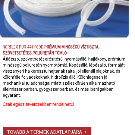
NORFLEX PUR 441 FOOD
PRÉMIUM MINŐSÉGŰ VÍZTISZTA,
SZÖVETBETÉTES POLIURETÁN TÖMLŐ
Átlátszó, szövetbetét erősítésű, nyomásálló, hajlékony, prémium
minőségű poliuretán nyomótömlő. Kopásálló, lépésálló, formáját
visszanyeri ha keresztülhajtanak rajta, jól ellenáll olajoknak, és
különféle folyadékoknak, hidrolízis álló. Különlegesen jó
mechanikai tuladonságai miatt széleskörűen alkalmazható
élelmiszeriparban, gyógyszeriparban, és más iparágakban
egyaránt.
Csak egész tekercsekben rendelhető!
TOVÁBB A TERMÉK ADATLAPJÁRA