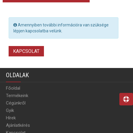
Amennyiben további információra van szüksége
lépjen kapcsolatba velünk.
KAPCSOLAT
OLDALAK
Főoldal
Termékeink
Cégünkről
Gyik
Hírek
Ajánlatkérés
Kapcsolat