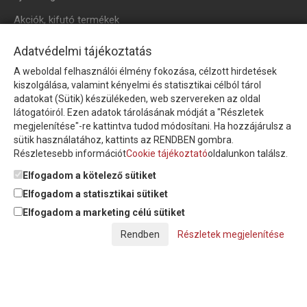
Akciók, kifutó termékek
HÍRLEVÉL
Adatvédelmi tájékoztatás
A weboldal felhasználói élmény fokozása, célzott hirdetések
Íratkozzon fel hírlevelünkre!
kiszolgálása, valamint kényelmi és statisztikai célból tárol
adatokat (Sütik) készülékeden, web szervereken az oldal
látogatóiról. Ezen adatok tárolásának módját a "Részletek
megjelenítése"-re kattintva tudod módosítani. Ha hozzájárulsz a
sütik használatához, kattints az RENDBEN gombra.
Részletesebb információt
Cookie tájékoztató
oldalunkon találsz.
Feliratkozom a hírlevélre és nyilatkozom, hogy az
adatkezelési
tájékoztatót
elolvastam, megismertem és elfogadom.
Elfogadom a kötelező sütiket
Elfogadom a statisztikai sütiket
Elfogadom a marketing célú sütiket
© Copyright Triász-Tömlő Kft. | Minden jog fenntartva!
Részletek megjelenítése
Készítette:
Futureweb Design Kft