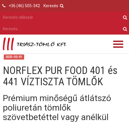
+36 (46) 505-342
Keresés
2023-02-01
NORFLEX PUR FOOD 401 és
441 VÍZTISZTA TÖMLŐK
Prémium minőségű átlátszó
poliuretán tömlők
szövetbetéttel vagy anélkül