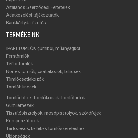
Általános Szerződési Feltételek
Adatkezelési tájékoztatók
Bankkártyás fizetés
TERMÉKEINK
IPARI TÖMLŐK gumiból, műanyagból
Fémtömlők
Teflontömlők
Norres tömlők, csatlakozók, bilncsek
Tömlőcsatlakozók
Tömlőbilincsek
Tömlődobok, tömlőkocsik, tömlőtartók
Gumilemezek
Tisztítópisztolyok, mosópisztolyok, szórófejek
Kompenzátorok
Tartozékok, kellékek tömlőszereléshez
Újdonságok