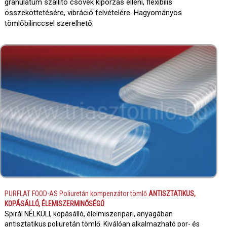
granulátum szállító csövek kiporzás elleni, flexibilis
összeköttetésére, vibráció felvételére. Hagyományos
tömlőbilinccsel szerelhető.
PURFLAT FOOD-AS Poliuretán kompenzátor tömlő
ANTISZTATIKUS,
KOPÁSÁLLÓ, ÉLEMISZERMINŐSÉGŰ
Spirál NÉLKÜLI, kopásálló, élelmiszeripari, anyagában
antisztatikus poliuretán tömlő. Kiválóan alkalmazható por- és