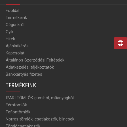
Főoldal
Termékeink
Cégünkről
Gyik
Hírek
Ajánlatkérés
Kapcsolat
Általános Szerződési Feltételek
Adatkezelési tájékoztatók
Bankkártyás fizetés
TERMÉKEINK
IPARI TÖMLŐK gumiból, műanyagból
Fémtömlők
Teflontömlők
Norres tömlők, csatlakozók, bilncsek
Tömlőcsatlakozók