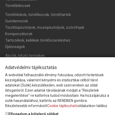
Tömlőbilincsek
Tömlődobok, tömlőkocsik, tömlőtartók
Gumilemezek
Tisztítópisztolyok, mosópisztolyok, szórófejek
Kompenzátorok
Tartozékok, kellékek tömlőszereléshez
Újdonságok
Akciók, kifutó termékek
HÍRLEVÉL
Adatvédelmi tájékoztatás
A weboldal felhasználói élmény fokozása, célzott hirdetések
Íratkozzon fel hírlevelünkre!
kiszolgálása, valamint kényelmi és statisztikai célból tárol
adatokat (Sütik) készülékeden, web szervereken az oldal
látogatóiról. Ezen adatok tárolásának módját a "Részletek
megjelenítése"-re kattintva tudod módosítani. Ha hozzájárulsz a
sütik használatához, kattints az RENDBEN gombra.
Részletesebb információt
Cookie tájékoztató
oldalunkon találsz.
Feliratkozom a hírlevélre és nyilatkozom, hogy az
adatkezelési
tájékoztatót
elolvastam, megismertem és elfogadom.
Elfogadom a kötelező sütiket