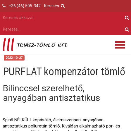
+36 (46) 505-342
Keresés
2022-10-27
PURFLAT kompenzátor tömlő
Bilinccsel szerelhető,
anyagában antisztatikus
Spirál NÉLKÜLI, kopásálló, élelmiszeripari, anyagában
antisztatikus poliuretán tömlő. Kiválóan alkalmazható por- és