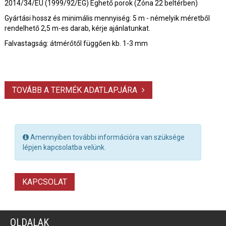
2014/34/EU (1999/92/EG) Éghető porok (Zóna 22 beltérben)
Gyártási hossz és minimális mennyiség: 5 m - némelyik méretből
rendelhető 2,5 m-es darab, kérje ajánlatunkat.
Falvastagság: átmérőtől függően kb. 1-3 mm
TOVÁBB A TERMÉK ADATLAPJÁRA
Amennyiben további információra van szüksége
lépjen kapcsolatba velünk.
KAPCSOLAT
OLDALAK