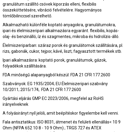
granulátum szállító csövek kiporzás elleni, flexibilis
összeköttetésére, vibráció felvételére. Hagyományos
tömlőbilinccsel szerelhető.
Alkalmazható különféle koptató anyagokra, granulátumokra,
ipari és élelmiszeripari alkalmazásra egyaránt. flexibilis, kopás-
olaj- és benzinálló, íz és szagmentes, mikroba és hidrolízis-álló.
Élelmiszeriparban: száraz porok és granulátomok szállítására, pl.
rizs, gabonák, cukor, tejpor, kávé, liszt, fagyasztott termékek stb.
Ipari alkalmazásra: koptató porok, granulátumok, gázok,
folyadékok szállítására.
FDA minőségű alapanyagból készül: FDA 21 CFR 177.2600
Szabványok: EG 1935/2004; EU Élelmiszeripari szabvány
10/2011; 2015/174, FDA 21 CFR 177.2600
Gyártási eljárás GMP EC 2023/2006, megfelel az RoHS
irányelveknek
A folyásirányt nyíl jelöli, amit beépítéskor figyelembe kell venni.
Fala antisztatikus: ISO 8031, átmenet és felületi ellenállás< 10 9
Ohm (NFPA 652 10 8 - 10 9 Ohm) ; TRGS 727 és ATEX