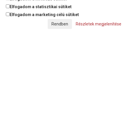
Elfogadom a statisztikai sütiket
Elfogadom a marketing célú sütiket
© Copyright Triász-Tömlő Kft. | Minden jog fenntartva!
Részletek megjelenítése
Készítette:
Futureweb Design Kft