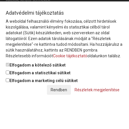
HÍRLEVÉL
Adatvédelmi tájékoztatás
A weboldal felhasználói élmény fokozása, célzott hirdetések
Íratkozzon fel hírlevelünkre!
kiszolgálása, valamint kényelmi és statisztikai célból tárol
adatokat (Sütik) készülékeden, web szervereken az oldal
látogatóiról. Ezen adatok tárolásának módját a "Részletek
megjelenítése"-re kattintva tudod módosítani. Ha hozzájárulsz a
sütik használatához, kattints az RENDBEN gombra.
Részletesebb információt
Cookie tájékoztató
oldalunkon találsz.
Feliratkozom a hírlevélre és nyilatkozom, hogy az
adatkezelési
tájékoztatót
elolvastam, megismertem és elfogadom.
Elfogadom a kötelező sütiket
Elfogadom a statisztikai sütiket
Elfogadom a marketing célú sütiket
© Copyright Triász-Tömlő Kft. | Minden jog fenntartva!
Részletek megjelenítése
Készítette:
Futureweb Design Kft