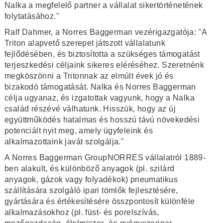
Nalka a megfelelő partner a vállalat sikertörténetének
folytatásához."
Ralf Dahmer, a Norres Baggerman vezérigazgatója: "A
Triton alapvető szerepet játszott vállalatunk
fejlődésében, és biztosította a szükséges támogatást
terjeszkedési céljaink sikeres eléréséhez. Szeretnénk
megköszönni a Tritonnak az elmúlt évek jó és
bizakodó támogatását. Nalka és Norres Baggerman
célja ugyanaz, és izgatottak vagyunk, hogy a Nalka
család részévé válhatunk. Hisszük, hogy az új
együttműködés hatalmas és hosszú távú növekedési
potenciált nyit meg, amely ügyfeleink és
alkalmazottaink javát szolgálja."
A Norres Baggerman GroupNORRES vállalatról 1889-
ben alakult, és különböző anyagok (pl. szilárd
anyagok, gázok vagy folyadékok) pneumatikus
szállítására szolgáló ipari tömlők fejlesztésére,
gyártására és értékesítésére összpontosít különféle
alkalmazásokhoz (pl. füst- és porelszívás,