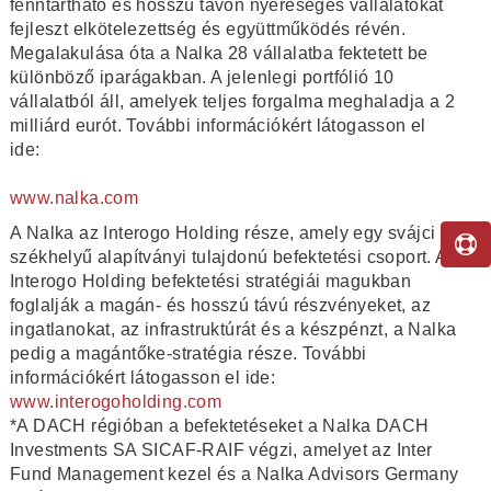
fenntartható és hosszú távon nyereséges vállalatokat
fejleszt elkötelezettség és együttműködés révén.
Megalakulása óta a Nalka 28 vállalatba fektetett be
különböző iparágakban. A jelenlegi portfólió 10
vállalatból áll, amelyek teljes forgalma meghaladja a 2
milliárd eurót. További információkért látogasson el
ide:
www.nalka.com
A Nalka az Interogo Holding része, amely egy svájci
székhelyű alapítványi tulajdonú befektetési csoport. Az
Interogo Holding befektetési stratégiái magukban
foglalják a magán- és hosszú távú részvényeket, az
ingatlanokat, az infrastruktúrát és a készpénzt, a Nalka
pedig a magántőke-stratégia része. További
információkért látogasson el ide:
www.interogoholding.com
*A DACH régióban a befektetéseket a Nalka DACH
Investments SA SICAF-RAIF végzi, amelyet az Inter
Fund Management kezel és a Nalka Advisors Germany