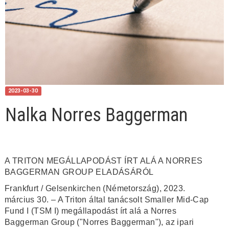
2023-03-30
Nalka Norres Baggerman
A TRITON MEGÁLLAPODÁST ÍRT ALÁ A NORRES
BAGGERMAN GROUP ELADÁSÁRÓL
Frankfurt / Gelsenkirchen (Németország), 2023.
március 30. – A Triton által tanácsolt Smaller Mid-Cap
Fund I (TSM I) megállapodást írt alá a Norres
Baggerman Group ("Norres Baggerman"), az ipari