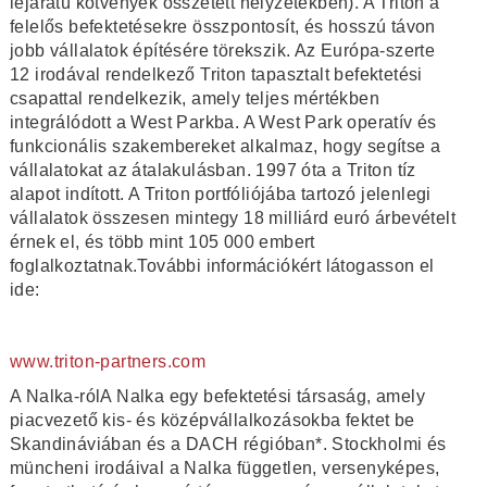
lejáratú kötvények összetett helyzetekben). A Triton a
felelős befektetésekre összpontosít, és hosszú távon
jobb vállalatok építésére törekszik. Az Európa-szerte
12 irodával rendelkező Triton tapasztalt befektetési
csapattal rendelkezik, amely teljes mértékben
integrálódott a West Parkba. A West Park operatív és
funkcionális szakembereket alkalmaz, hogy segítse a
vállalatokat az átalakulásban. 1997 óta a Triton tíz
alapot indított. A Triton portfóliójába tartozó jelenlegi
vállalatok összesen mintegy 18 milliárd euró árbevételt
érnek el, és több mint 105 000 embert
foglalkoztatnak.További információkért látogasson el
ide:
www.triton-partners.com
A Nalka-rólA Nalka egy befektetési társaság, amely
piacvezető kis- és középvállalkozásokba fektet be
Skandináviában és a DACH régióban*. Stockholmi és
müncheni irodáival a Nalka független, versenyképes,