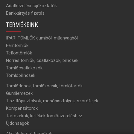
Adatkezelési tájékoztatók
Bankkártyás fizetés
TERMÉKEINK
IPARI TÖMLŐK gumiból, műanyagból
Fémtömlők
Teflontömlők
Norres tömlők, csatlakozók, bilncsek
Tömlőcsatlakozók
Tömlőbilincsek
Tömlődobok, tömlőkocsik, tömlőtartók
Gumilemezek
Tisztítópisztolyok, mosópisztolyok, szórófejek
Kompenzátorok
Tartozékok, kellékek tömlőszereléshez
Újdonságok
Akciók, kifutó termékek