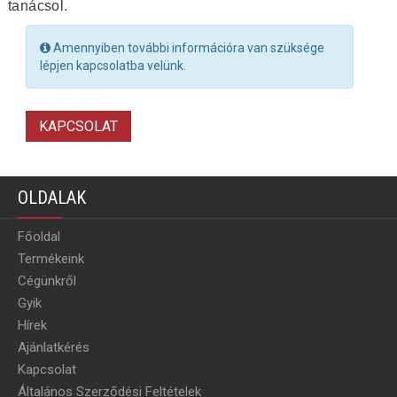
tanácsol.
Amennyiben további információra van szüksége
lépjen kapcsolatba velünk.
KAPCSOLAT
OLDALAK
Főoldal
Termékeink
Cégünkről
Gyik
Hírek
Ajánlatkérés
Kapcsolat
Általános Szerződési Feltételek