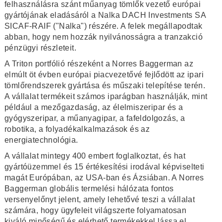
felhasználásra szánt műanyag tömlők vezető európai
gyártójának eladásáról a Nalka DACH Investments SA
SICAF-RAIF ("Nalka") részére. A felek megállapodtak
abban, hogy nem hozzák nyilvánosságra a tranzakció
pénzügyi részleteit.
A Triton portfólió részeként a Norres Baggerman az
elmúlt öt évben európai piacvezetővé fejlődött az ipari
tömlőrendszerek gyártása és műszaki telepítése terén.
A vállalat termékeit számos iparágban használják, mint
például a mezőgazdaság, az élelmiszeripar és a
gyógyszeripar, a műanyagipar, a fafeldolgozás, a
robotika, a folyadékalkalmazások és az
energiatechnológia.
A vállalat mintegy 400 embert foglalkoztat, és hat
gyártóüzemmel és 15 értékesítési irodával képviselteti
magát Európában, az USA-ban és Ázsiában. A Norres
Baggerman globális termelési hálózata fontos
versenyelőnyt jelent, amely lehetővé teszi a vállalat
számára, hogy ügyfeleit világszerte folyamatosan
kiváló minőségű és elérhető termékekkel lássa el.