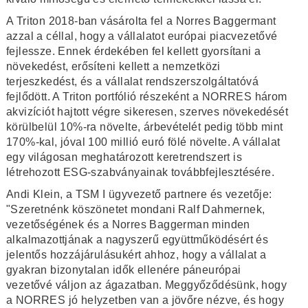
A Triton 2018-ban vásárolta fel a Norres Baggermant
azzal a céllal, hogy a vállalatot európai piacvezetővé
fejlessze. Ennek érdekében fel kellett gyorsítani a
növekedést, erősíteni kellett a nemzetközi
terjeszkedést, és a vállalat rendszerszolgáltatóvá
fejlődött. A Triton portfólió részeként a NORRES három
akvizíciót hajtott végre sikeresen, szerves növekedését
körülbelül 10%-ra növelte, árbevételét pedig több mint
170%-kal, jóval 100 millió euró fölé növelte. A vállalat
egy világosan meghatározott keretrendszert is
létrehozott ESG-szabványainak továbbfejlesztésére.
Andi Klein, a TSM I ügyvezető partnere és vezetője:
"Szeretnénk köszönetet mondani Ralf Dahmernek,
vezetőségének és a Norres Baggerman minden
alkalmazottjának a nagyszerű együttműködésért és
jelentős hozzájárulásukért ahhoz, hogy a vállalat a
gyakran bizonytalan idők ellenére páneurópai
vezetővé váljon az ágazatban. Meggyőződésünk, hogy
a NORRES jó helyzetben van a jövőre nézve, és hogy