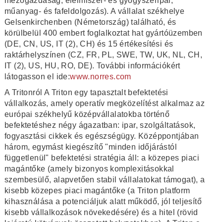
mezőgazdaság, élelmiszer- és gyógyszeripar,
műanyag- és fafeldolgozás). A vállalat székhelye
Gelsenkirchenben (Németország) található, és
körülbelül 400 embert foglalkoztat hat gyártóüzemben
(DE, CN, US, IT (2), CH) és 15 értékesítési és
raktárhelyszínen (CZ, FR, PL, SWE, TW, UK, NL, CH,
IT (2), US, HU, RO, DE). További információkért
látogasson el ide:
www.norres.com
A Tritonról A Triton egy tapasztalt befektetési
vállalkozás, amely operatív megközelítést alkalmaz az
európai székhelyű középvállalatokba történő
befektetéshez négy ágazatban: ipar, szolgáltatások,
fogyasztási cikkek és egészségügy. Középpontjában
három, egymást kiegészítő "minden időjárástól
függetlenül" befektetési stratégia áll: a közepes piaci
magántőke (amely bizonyos komplexitásokkal
szembesülő, alapvetően stabil vállalatokat támogat), a
kisebb közepes piaci magántőke (a Triton platform
kihasználása a potenciáljuk alatt működő, jól teljesítő
kisebb vállalkozások növekedésére) és a hitel (rövid