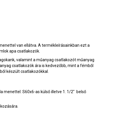
 menettel van ellátva. A termékleírásainkban ezt a
mlok apa csatlakozók.
anyagokank, valamint a műanyag csatlakozót műanyag
nyag csatlakozók ára is kedvezőbb, mint a fémből
ől készült csatlakozókkal.
a menettel: S60x6-as külső illetve 1. 1/2" belső
akozására.