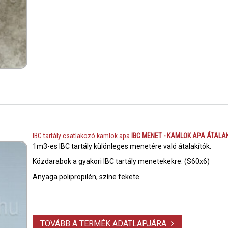
IBC tartály csatlakozó kamlok apa
IBC MENET - KAMLOK APA ÁTALA
1m3-es IBC tartály különleges menetére való átalakítók.
Közdarabok a gyakori IBC tartály menetekekre. (S60x6)
Anyaga polipropilén, színe fekete
TOVÁBB A TERMÉK ADATLAPJÁRA