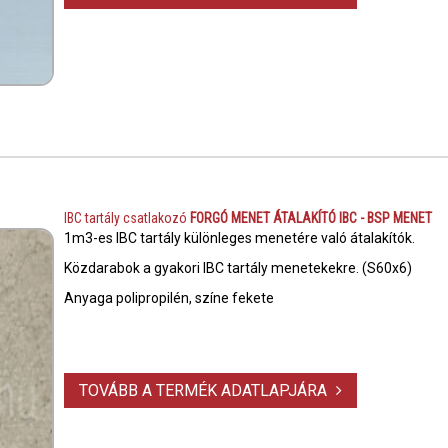
IBC tartály csatlakozó
FORGÓ MENET ÁTALAKÍTÓ IBC - BSP MENET
1m3-es IBC tartály különleges menetére való átalakítók.
Közdarabok a gyakori IBC tartály menetekekre. (S60x6)
Anyaga polipropilén, színe fekete
TOVÁBB A TERMÉK ADATLAPJÁRA