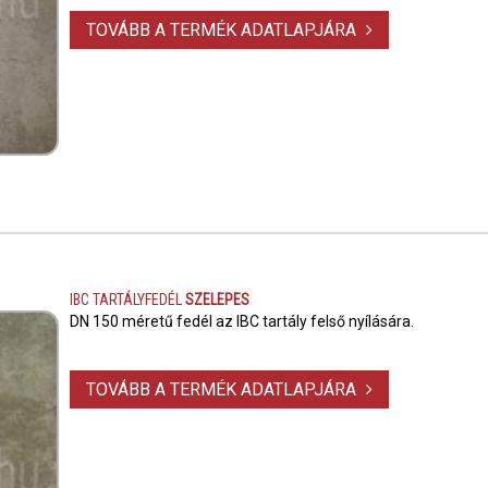
TOVÁBB A TERMÉK ADATLAPJÁRA
IBC TARTÁLYFEDÉL
SZELEPES
DN 150 méretű fedél az IBC tartály felső nyílására.
TOVÁBB A TERMÉK ADATLAPJÁRA