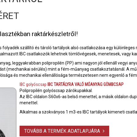
ÉRET
asztékban raktárkészletről!
 folyadék szállító és tároló tartályok alsó csatlakozása egy különleges
galmazott IBC csatlakozók lehetnek tömlővégesek, menetesek, vagy ka
nyag, leggyakrabban polipropilén (PP) ami nagyon jól ellenáll vegyi 
st (mechanikai sérülés) mint a fém-műanyag csatlakoztatásnál. A műa
ósága és mechanikai ellenállósága természetesen nem egyenlő a fémb
IBC golyóscsap
IBC TARTÁLYRA VALÓ MŰANYAG GÖMBCSAP
Polipropilén golyóscsap zárókupakkal.
Az IBC oldalon S60x6-as belső menettel, a másik oldalon dupl
menettel.
Alkalmas a szokványos 1 m3-es IBC tartályok kimeneti csatl
TOVÁBB A TERMÉK ADATLAPJÁRA