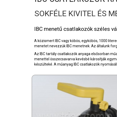
SOKFÉLE KIVITEL ÉS M
IBC menetű csatlakozók széles vál
A közismert IBC vagy köbös, egyköbös, 1000 literes
menetet nevezzük IBC menetnek. Az általunk for
Az IBC tartály csatlakozók anyaga elsősorban műa
menettel összecsavarva kevésbé károsítják egymá
készülteké. A műanyag IBC csatlakozók nyomásáll