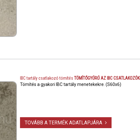
IBC tartály csatlakozó tömítés
TÖMÍTŐGYŰRŰ AZ IBC CSATLAKOZÓ
Tömítés a gyakori IBC tartály menetekekre. (S60x6)
TOVÁBB A TERMÉK ADATLAPJÁRA