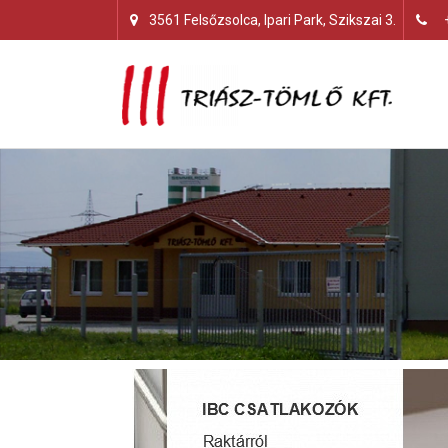
3561 Felsőzsolca, Ipari Park, Szikszai 3.