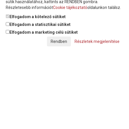
sütik használatához, kattints az RENDBEN gombra.
Részletesebb információt
Cookie tájékoztató
oldalunkon találsz.
Feliratkozom a hírlevélre és nyilatkozom, hogy az
adatkezelési
tájékoztatót
elolvastam, megismertem és elfogadom.
Elfogadom a kötelező sütiket
Elfogadom a statisztikai sütiket
Elfogadom a marketing célú sütiket
© Copyright Triász-Tömlő Kft. | Minden jog fenntartva!
Részletek megjelenítése
Készítette:
Futureweb Design Kft