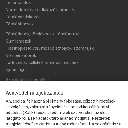
Teflontömlők
Norres tömlők, csatlakozók, bilncsek
Tömlőcsatlakozók
Tömlőbilincsek
Tömlődobok, tömlőkocsik, tömlőtartók
Gumilemezek
Tisztítópisztolyok, mosópisztolyok, szórófejek
Kompenzátorok
Tartozékok, kellékek tömlőszereléshez
Újdonságok
Akciók, kifutó termékek
HÍRLEVÉL
Adatvédelmi tájékoztatás
A weboldal felhasználói élmény fokozása, célzott hirdetések
Íratkozzon fel hírlevelünkre!
kiszolgálása, valamint kényelmi és statisztikai célból tárol
adatokat (Sütik) készülékeden, web szervereken az oldal
látogatóiról. Ezen adatok tárolásának módját a "Részletek
megjelenítése"-re kattintva tudod módosítani. Ha hozzájárulsz a