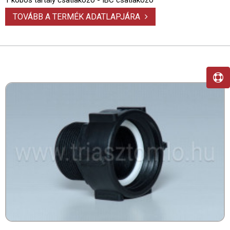
1 köbös tartály csatlakozó - IBC csatlakozó
TOVÁBB A TERMÉK ADATLAPJÁRA