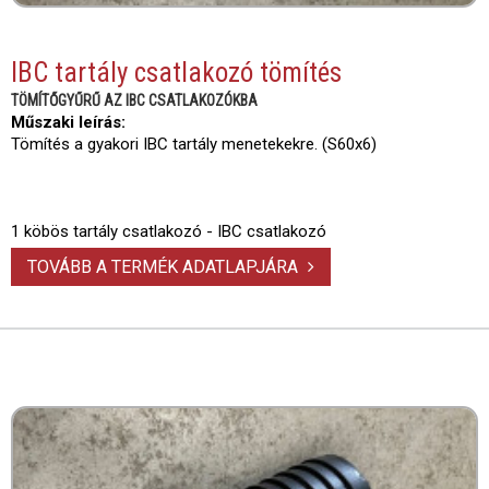
IBC tartály csatlakozó tömítés
TÖMÍTŐGYŰRŰ AZ IBC CSATLAKOZÓKBA
Műszaki leírás:
Tömítés a gyakori IBC tartály menetekekre. (S60x6)
1 köbös tartály csatlakozó - IBC csatlakozó
TOVÁBB A TERMÉK ADATLAPJÁRA