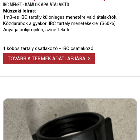
IBC MENET - KAMLOK APA ÁTALAKÍTÓ
Műszaki leírás:
1m3-es IBC tartály különleges menetére való átalakítók.
Közdarabok a gyakori IBC tartály menetekekre. (S60x6)
Anyaga polipropilén, színe fekete
1 köbös tartály csatlakozó - IBC csatlakozó
TOVÁBB A TERMÉK ADATLAPJÁRA