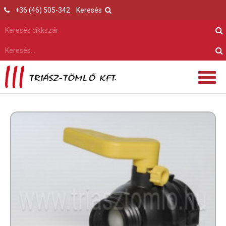
+36 (46) 505-342
Keresés