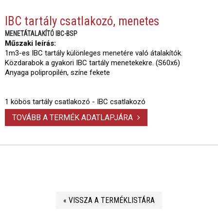
IBC tartály csatlakozó, menetes
MENETÁTALAKÍTÓ IBC-BSP
Műszaki leírás:
1m3-es IBC tartály különleges menetére való átalakítók.
Közdarabok a gyakori IBC tartály menetekekre. (S60x6)
Anyaga polipropilén, színe fekete
1 köbös tartály csatlakozó - IBC csatlakozó
TOVÁBB A TERMÉK ADATLAPJÁRA
« VISSZA A TERMÉKLISTÁRA