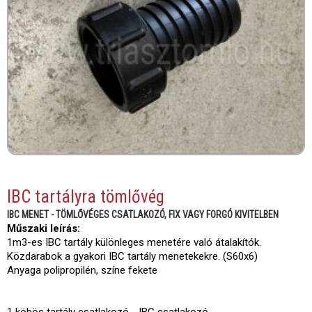
IBC tartályra tömlővég
IBC MENET - TÖMLŐVÉGES CSATLAKOZÓ, FIX VAGY FORGÓ KIVITELBEN
Műszaki leírás:
1m3-es IBC tartály különleges menetére való átalakítók.
Közdarabok a gyakori IBC tartály menetekekre. (S60x6)
Anyaga polipropilén, színe fekete