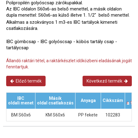
Polipropilén golyóscsap zárókupakkal.
Az IBC oldalon S60x6-as belső menettel, a másik oldalon
dupla menettel: S60x6-as külső illetve 1. 1/2" belső menettel.
Alkalmas a szokványos 1 m3-es IBC tartályok kimeneti
csatlakozására.
IBC gömbcsap - IBC golyóscsap - köbös tartály csap -
tartálycsap
Állandó raktári tétel, a raktárkészlet időközbeni eladásának jogát
fenntartjuk.
Előző termék
Következő termék
IBC
Másik
Anyaga
Cikkszám
a te
oldali menet
oldal csatlakozás
BM S60x6
KM S60x6
PP fekete
102283