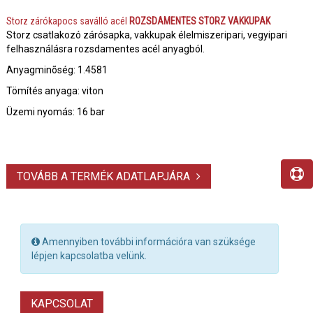
Storz zárókapocs saválló acél
ROZSDAMENTES STORZ VAKKUPAK
Storz csatlakozó zárósapka, vakkupak élelmiszeripari, vegyipari
felhasználásra rozsdamentes acél anyagból.
Anyagminõség: 1.4581
Tömítés anyaga: viton
Üzemi nyomás: 16 bar
TOVÁBB A TERMÉK ADATLAPJÁRA
Amennyiben további információra van szüksége
lépjen kapcsolatba velünk.
KAPCSOLAT