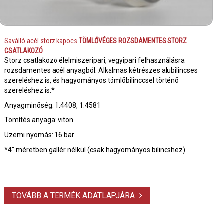
Saválló acél storz kapocs
TÖMLŐVÉGES ROZSDAMENTES STORZ
CSATLAKOZÓ
Storz csatlakozó élelmiszeripari, vegyipari felhasználásra
rozsdamentes acél anyagból. Alkalmas kétrészes alubilincses
szereléshez is, és hagyományos tömlõbilinccsel történõ
szereléshez is.*
Anyagminõség: 1.4408, 1.4581
Tömítés anyaga: viton
Üzemi nyomás: 16 bar
*4" méretben gallér nélkül (csak hagyományos bilincshez)
TOVÁBB A TERMÉK ADATLAPJÁRA