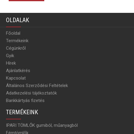
OLDALAK
Főoldal
Termékeink
Cégünkről
Gyik
Hírek
Ajánlatkérés
Kapcsolat
Általános Szerződési Feltételek
Adatkezelési tájékoztatók
Bankkártyás fizetés
TERMÉKEINK
IPARI TÖMLŐK gumiból, műanyagból
Fémtömlők