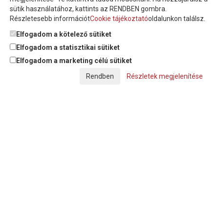
sütik használatához, kattints az RENDBEN gombra.
Részletesebb információt
Cookie tájékoztató
oldalunkon találsz.
Feliratkozom a hírlevélre és nyilatkozom, hogy az
adatkezelési
tájékoztatót
elolvastam, megismertem és elfogadom.
Elfogadom a kötelező sütiket
Elfogadom a statisztikai sütiket
Elfogadom a marketing célú sütiket
© Copyright Triász-Tömlő Kft. | Minden jog fenntartva!
Részletek megjelenítése
Készítette:
Futureweb Design Kft