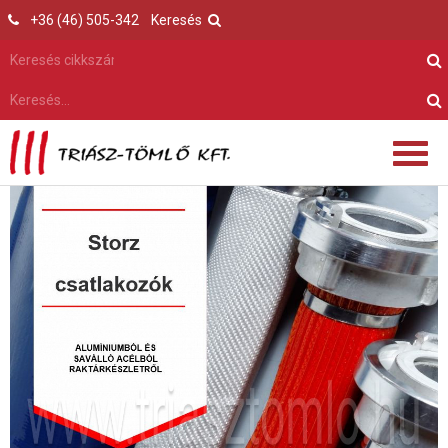
+36 (46) 505-342
Keresés