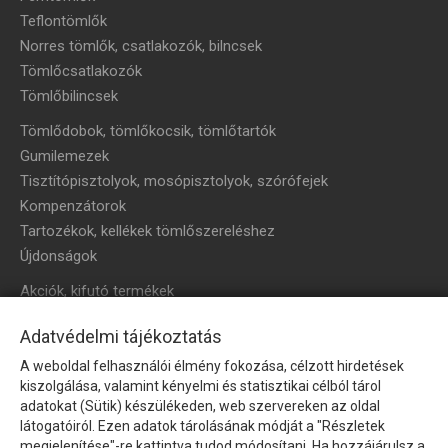
Teflontömlők
Norres tömlők, csatlakozók, bilncsek
Tömlőcsatlakozók
Tömlőbilincsek
Tömlődobok, tömlőkocsik, tömlőtartók
Gumilemezek
Tisztítópisztolyok, mosópisztolyok, szórófejek
Kompenzátorok
Tartozékok, kellékek tömlőszereléshez
Újdonságok
Akciók, kifutó termékek
HÍRLEVÉL
Adatvédelmi tájékoztatás
A weboldal felhasználói élmény fokozása, célzott hirdetések
Íratkozzon fel hírlevelünkre!
kiszolgálása, valamint kényelmi és statisztikai célból tárol
adatokat (Sütik) készülékeden, web szervereken az oldal
látogatóiról. Ezen adatok tárolásának módját a "Részletek
megjelenítése"-re kattintva tudod módosítani. Ha hozzájárulsz a