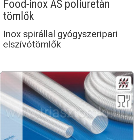
Food-inox AS poliuretán
tömlők
Inox spirállal gyógyszeripari
elszívótömlők