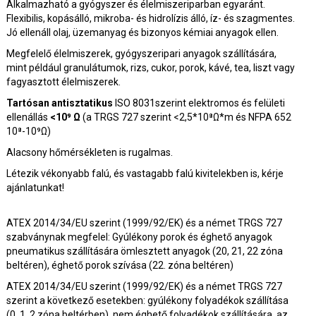
Alkalmazható a gyógyszer és élelmiszeriparban egyaránt.
Flexibilis, kopásálló, mikroba- és hidrolízis álló, íz- és szagmentes.
Jó ellenáll olaj, üzemanyag és bizonyos kémiai anyagok ellen.
Megfelelő élelmiszerek, gyógyszeripari anyagok szállítására,
mint például granulátumok, rizs, cukor, porok, kávé, tea, liszt vagy
fagyasztott élelmiszerek.
Tartósan antisztatikus
ISO 8031szerint elektromos és felületi
ellenállás
<10⁹ Ω
(a TRGS 727 szerint <2,5*10⁸Ω*m és NFPA 652
10⁸-10⁹Ω)
Alacsony hőmérsékleten is rugalmas.
Létezik vékonyabb falú, és vastagabb falú kivitelekben is, kérje
ajánlatunkat!
ATEX 2014/34/EU szerint (1999/92/EK) és a német TRGS 727
szabványnak megfelel: Gyúlékony porok és éghető anyagok
pneumatikus szállítására ömlesztett anyagok (20, 21, 22 zóna
beltéren), éghető porok szívása (22. zóna beltéren)
ATEX 2014/34/EU szerint (1999/92/EK) és a német TRGS 727
szerint a következő esetekben: gyúlékony folyadékok szállítása
(0, 1, 2 zóna beltérben), nem éghető folyadékok szállítására, az