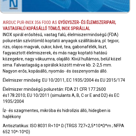
AIRDUC PUR-INOX 356 FOOD AS
GYÓGYSZER- ÉS ÉLEMISZERIPARI,
VASTAGFALÚ KOPÁSÁLLÓ TÖMLŐ, INOX SPIRÁLLAL
INOX spirál erősítésű, vastag falú, élelmiszerminőségű (FDA)
poliuretán szívótömlő koptató anyagok szállítására, pl. tejpor,
rizs, olajos magvak, cukor, kávé, tea, gabonafélék, liszt,
fagyasztott élelmiszerek, és más nagy koptató hatású
közegekre, nagy vákuumra, olajálló. Kívül hullámos, belül közel
sima. Falvastagság a spirálok között mérve kb. 2-2,5 mm.
Nagyon erős, kopásálló, nyomás- és összenyomás álló.
Élelmiszer minőség: EU 10/2011, EC 1935/2004 és EU 2015/174
Élelmiszer minőségű poliuretán: FDA 21 CFR 177.2600
és178.2010; EU 10/2011 (simulants A, B, C or E and D2) és EC
1935/2004
Íz- és szagmentes, mikróba és hidrolízis álló, hidegben is
hajlékony
Antisztatikus: ISO 8031 R<10⁹ Ω (TRGS 727<2,5*10⁸Ω*m ; NFPA
652 10⁸-10⁹Ω)