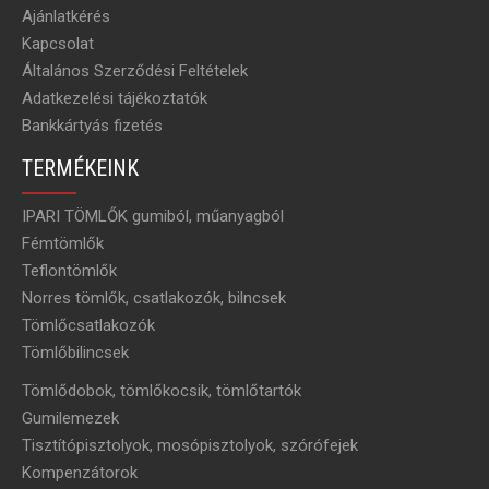
Ajánlatkérés
Kapcsolat
Általános Szerződési Feltételek
Adatkezelési tájékoztatók
Bankkártyás fizetés
TERMÉKEINK
IPARI TÖMLŐK gumiból, műanyagból
Fémtömlők
Teflontömlők
Norres tömlők, csatlakozók, bilncsek
Tömlőcsatlakozók
Tömlőbilincsek
Tömlődobok, tömlőkocsik, tömlőtartók
Gumilemezek
Tisztítópisztolyok, mosópisztolyok, szórófejek
Kompenzátorok