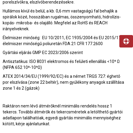
porelszívókra, elszívóberendezésekre.
Hullámos kívül és belül, a kb. 0,6 mm vastagságú fal behajlik a
spirálok közé, hosszában rugalmas, összenyomható, hidrolízis-
kopás- mikroba- és olajálló. Megfelel az RoHS és REACH
irányelveknek.
Élelmiszer minőség: EU 10/2011, EC 1935/2004 és EU 2015/174,
élelmiszer minőségű poliuretán FDA 21 CFR 177.2600
Gyártási eljárás GMP EC 2023/2006 szerint
Antisztatikus: ISO 8031 elektromos és felületi ellenállás <10⁹ Ω
(NFPA 652 10⁸-10⁹Ω)
ATEX 2014/34/EU (1999/92/EC) és a német TRGS 727: éghető
por elszívása (zone 22 beltér), nem gyúlékony anyagok szállítása
zone 1 és 2 (gázok)
Raktáron nem lévő átmérőknél minimális rendelés hossz 1
tekercs. További átmérők és tekercsméretek a letölthető gyártói
adatlapon találhatóak, egyedi gyártás minimális mennyiséghez
kötött, kérje ajánlatunkat.