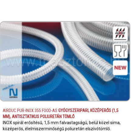
AIRDUC PUR-INOX 355 FOOD-AS
GYÓGYSZERIPARI, KÖZÉPERŐS (1,5
MM), ANTISZTATIKUS POLIURETÁN TÖMLŐ
INOX spirál erősítésű, 1,5 mm falvastagságú, belül közel sima,
középerős, élelmiszerminőségű poliuretán elszívótömlő.