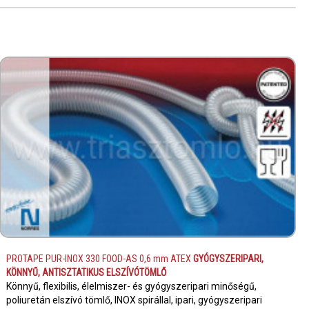
PROTAPE PUR-INOX 330 FOOD-AS 0,6 mm ATEX
GYÓGYSZERIPARI,
KÖNNYŰ, ANTISZTATIKUS ELSZÍVÓTÖMLŐ
Könnyű, flexibilis, élelmiszer- és gyógyszeripari minőségű,
poliuretán elszívó tömlő, INOX spirállal, ipari, gyógyszeripari