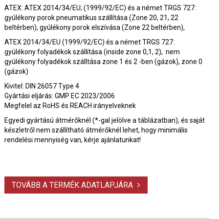
ATEX: ATEX 2014/34/EU; (1999/92/EC) és a német TRGS 727:
gyúlékony porok pneumatikus szállítása (Zone 20, 21, 22
beltérben), gyúlékony porok elszívása (Zone 22 beltérben),
ATEX 2014/34/EU (1999/92/EC) és a német TRGS 727:
gyúlékony folyadékok szállítása (inside zone 0,1, 2), nem
gyúlékony folyadékok szálltása zone 1 és 2 -ben (gázok), zone 0
(gázok)
Kivitel: DIN 26057 Type 4
Gyártási eljárás: GMP EC 2023/2006
Megfelel az RoHS és REACH irányelveknek
Egyedi gyártású átmérőknél (*-gal jelölve a táblázatban), és saját
készletről nem szállítható átmérőknél lehet, hogy minimális
rendelési mennyiség van, kérje ajánlatunkat!
TOVÁBB A TERMÉK ADATLAPJÁRA