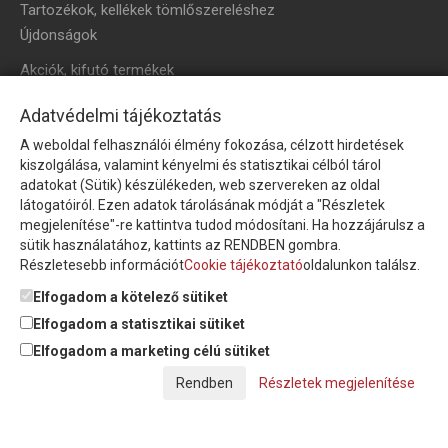
Tartozékok, kellékek tömlőszereléshez
Újdonságok
Akciók, kifutó termékek
HÍRLEVÉL
Adatvédelmi tájékoztatás
A weboldal felhasználói élmény fokozása, célzott hirdetések
Íratkozzon fel hírlevelünkre!
kiszolgálása, valamint kényelmi és statisztikai célból tárol
adatokat (Sütik) készülékeden, web szervereken az oldal
látogatóiról. Ezen adatok tárolásának módját a "Részletek
megjelenítése"-re kattintva tudod módosítani. Ha hozzájárulsz a
sütik használatához, kattints az RENDBEN gombra.
Részletesebb információt
Cookie tájékoztató
oldalunkon találsz.
Feliratkozom a hírlevélre és nyilatkozom, hogy az
adatkezelési
tájékoztatót
elolvastam, megismertem és elfogadom.
Elfogadom a kötelező sütiket
Elfogadom a statisztikai sütiket
Elfogadom a marketing célú sütiket
© Copyright Triász-Tömlő Kft. | Minden jog fenntartva!
Részletek megjelenítése
Készítette:
Futureweb Design Kft