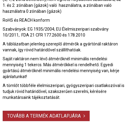
1. és 2. zónában (gázok) való használatra, a zónában való
használatra 0 zónában (gázok)
RoHS és REACH konform
Szabványok: EG 1935/2004; EU Élelmiszeripari szabvány
10/2011, FDA 21 CFR 177.2600 és 178.2010
A táblázatban jelenleg szereplő átmérők a gyártónál raktáron
vannak, így rövid határidővel szállíthatóak.
Saját raktáron nem lévő átmérőknél minimális rendelési
mennyiség 1 tekercs. Más átmérőkkel is rendelhető. Egyedi
gyártású átmérőknél minimális rendelési mennyiség van, kérje
ajánlatunkat!
A tömlőt többféle élelmiszeripari, gyógyszeripari csatlakozóval is
tudjuk rövid határidővel, szakszerűen szerelni, kérésére
munkatársaink tájékoztatását.
TOVÁBB A TERMÉK ADATLAPJÁRA