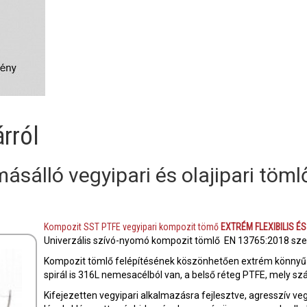
rról
másálló vegyipari és olajipari töml
Kompozit SST PTFE vegyipari kompozit tömő
EXTRÉM FLEXIBILIS É
Univerzális szívó-nyomó kompozit tömlő EN 13765:2018 sze
Kompozit tömlő felépítésének köszönhetően extrém könnyű és 
spirál is 316L nemesacélból van, a belső réteg PTFE, mely sz
Kifejezetten vegyipari alkalmazásra fejlesztve, agresszív veg