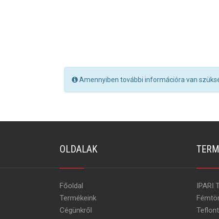
Amennyiben további információra van szüksé
OLDALAK
TERM
Főoldal
IPARI 
Termékeink
Fémtö
Cégünkről
Teflon