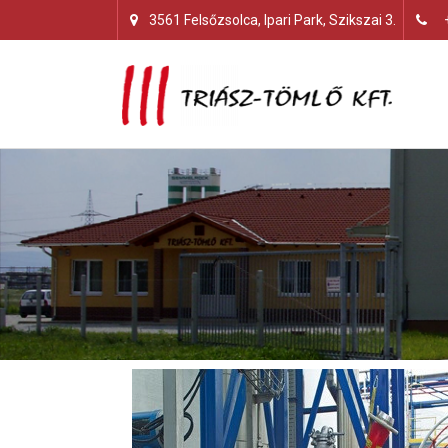
3561 Felsőzsolca, Ipari Park, Szikszai 3.