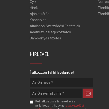
Gyik
Norres
Hírek
Tömlőc
Ajánlatkérés
Tömlőb
Kapcsolat
Általános Szerződési Feltételek
Adatkezelési tájékoztatók
Bankkártyás fizetés
HÍRLEVÉL
Íratkozzon fel hírlevelünkre!
Feliratkozom a hírlevélre és
nyilatkozom, hogy az
adatkezelési