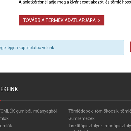
Ajánlatkérésnél adja meg a kívánt csatlakozót, és tömlő hos
TOVÁBB A TERMÉK ADATLAPJÁRA
ge lépjen kapcsolatba velünk.
ÉKEINK
TÖMLŐK gumiból, műanyagból
Tömlődobok, tömlőkocsik, tömlő
mlők
Gumilemezek
tömlők
Tisztítópisztolyok, mosópisztoly