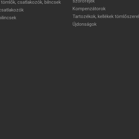
szórófejek
 tömlők, csatlakozók, bilncsek
Kompenzátorok
satlakozók
Tartozékok, kellékek tömlőszere
ilincsek
Újdonságok