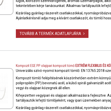
lúgok, klórozott szénhidrogének, aromás üzemanyagok, alkoh
tekintetében kérje tanácsunkat. Alkalmas tartályautók lefej
Kizárólag gyárilag rászerelt csatlakozókkal, nyomáspróbázva 
Ajánlatkérésnél adja meg a kívánt csatlakozót, és tömlő hos
TOVÁBB A TERMÉK ADATLAPJÁRA
Kompozit EGE PP olajipari kompozit tömő
EXTRÉM FLEXIBILIS ÉS 
Univerzális szívó-nyomó kompozit tömlő EN 13765:2018 sze
Kompozit tömlő felépítésének köszönhetően extrém könnyű és 
polipropilén (PP) bevonatú acél, a külső spirál galvanizált ac
vegyi és olajipari közegnek áll ellen.
Kifejezetten vegyipari és olajipari alkalmazásra fejlesztve. 
tartályautók lefejtő tömlőjeként, vagy ipari üzemekben anya
Kizárólag gyárilag rászerelt csatlakozókkal, nyomáspróbázva 