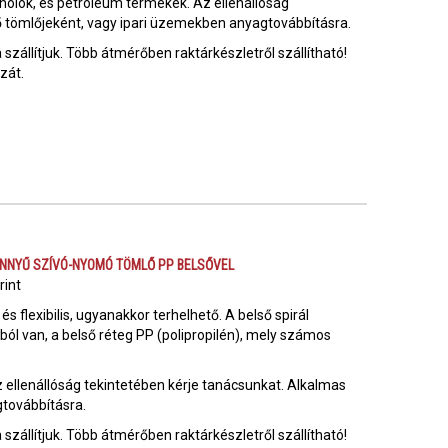
olok, és petroleum termékek. Az ellenállóság
tő tömlőjeként, vagy ipari üzemekben anyagtovábbításra.
szállítjuk. Több átmérőben raktárkészletről szállítható!
szát.
KÖNNYŰ SZÍVÓ-NYOMÓ TÖMLŐ PP BELSŐVEL
rint
flexibilis, ugyanakkor terhelhető. A belső spirál
élból van, a belső réteg PP (polipropilén), mely számos
Az ellenállóság tekintetében kérje tanácsunkat. Alkalmas
gtovábbításra.
szállítjuk. Több átmérőben raktárkészletről szállítható!