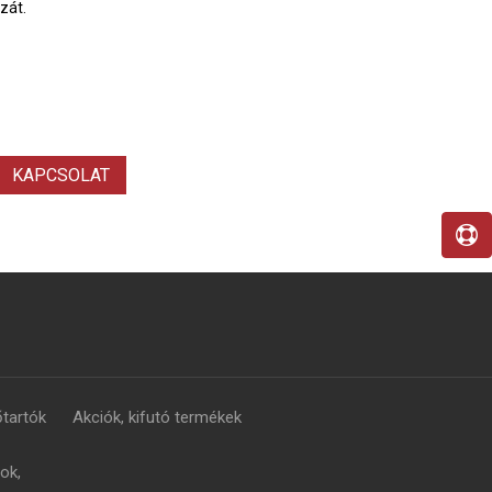
szát.
KAPCSOLAT
tartók
Akciók, kifutó termékek
ok,