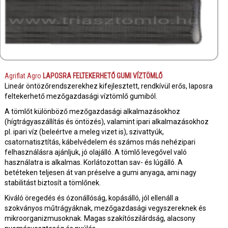
Agriflat Agro
LAPOSRA FELTEKERHETŐ GUMI VÍZTÖMLŐ
Lineár öntözőrendszerekhez kifejlesztett, rendkívül erős, laposra
feltekerhető mezőgazdasági víztömlő gumiból.
A tömlőt különböző mezőgazdasági alkalmazásokhoz
(hígtrágyaszállítás és öntözés), valamint ipari alkalmazásokhoz
pl. ipari víz (beleértve a meleg vizet is), szivattyúk,
csatornatisztítás, kábelvédelem és számos más nehézipari
felhasználásra ajánljuk, jó olajálló. A tömlő levegővel való
használatra is alkalmas. Korlátozottan sav- és lúgálló. A
betéteken teljesen át van préselve a gumi anyaga, ami nagy
stabilitást biztosít a tömlőnek.
Kiváló öregedés és ózonállóság, kopásálló, jól ellenáll a
szokványos műtrágyáknak, mezőgazdasági vegyszereknek és
mikroorganizmusoknak. Magas szakítószilárdság, alacsony