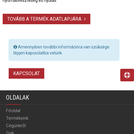
nyomásveszteség és nyúlás.
TOVÁBB A TERMÉK ADATLAPJÁRA
Amennyiben további információra van szüksége
lépjen kapcsolatba velünk.
KAPCSOLAT
OLDALAK
Főoldal
Termékeink
Cégünkről
Gyik