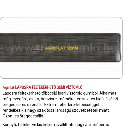
Agriflat
LAPOSRA FELTEKERHETŐ GUMI VÍZTÖMLŐ
Laposra feltekerhető többcélú ipari víztömlő gumiból. Alkalmas
még levegõre, olajra, benzinre, mérsékelten sav- és lúgálló, jó hő-
öregedés- és ózonálló. Extrém teherbíró-képességgel
rendelkezik a nagy szakítószilárdságú szövetbetétek miatt.
Ózon- és öregedésálló.
Könnyű, feltekerve kis helyen szállítható nagy átmérőben is.