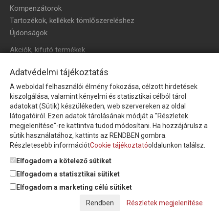
Kompenzátorok
Tartozékok, kellékek tömlőszereléshez
Újdonságok
Akciók, kifutó termékek
HÍRLEVÉL
Adatvédelmi tájékoztatás
A weboldal felhasználói élmény fokozása, célzott hirdetések
Íratkozzon fel hírlevelünkre!
kiszolgálása, valamint kényelmi és statisztikai célból tárol
adatokat (Sütik) készülékeden, web szervereken az oldal
látogatóiról. Ezen adatok tárolásának módját a "Részletek
megjelenítése"-re kattintva tudod módosítani. Ha hozzájárulsz a
sütik használatához, kattints az RENDBEN gombra.
Részletesebb információt
Cookie tájékoztató
oldalunkon találsz.
Feliratkozom a hírlevélre és nyilatkozom, hogy az
adatkezelési
tájékoztatót
elolvastam, megismertem és elfogadom.
Elfogadom a kötelező sütiket
Elfogadom a statisztikai sütiket
Elfogadom a marketing célú sütiket
© Copyright Triász-Tömlő Kft. | Minden jog fenntartva!
Részletek megjelenítése
Készítette:
Futureweb Design Kft