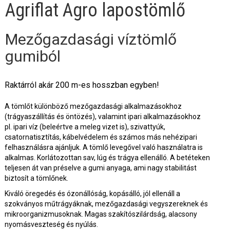
Agriflat Agro lapostömlő
Mezőgazdasági víztömlő
gumiból
Raktárról akár 200 m-es hosszban egyben!
A tömlőt különböző mezőgazdasági alkalmazásokhoz
(trágyaszállítás és öntözés), valamint ipari alkalmazásokhoz
pl. ipari víz (beleértve a meleg vizet is), szivattyúk,
csatornatisztítás, kábelvédelem és számos más nehézipari
felhasználásra ajánljuk. A tömlő levegővel való használatra is
alkalmas. Korlátozottan sav, lúg és trágya ellenálló. A betéteken
teljesen át van préselve a gumi anyaga, ami nagy stabilitást
biztosít a tömlőnek.
Kiváló öregedés és ózonállóság, kopásálló, jól ellenáll a
szokványos műtrágyáknak, mezőgazdasági vegyszereknek és
mikroorganizmusoknak. Magas szakítószilárdság, alacsony
nyomásveszteség és nyúlás.