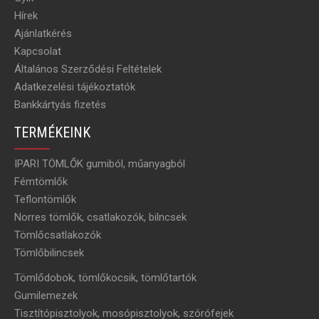
Hírek
Ajánlatkérés
Kapcsolat
Általános Szerződési Feltételek
Adatkezelési tájékoztatók
Bankkártyás fizetés
TERMÉKEINK
IPARI TÖMLŐK gumiból, műanyagból
Fémtömlők
Teflontömlők
Norres tömlők, csatlakozók, bilncsek
Tömlőcsatlakozók
Tömlőbilincsek
Tömlődobok, tömlőkocsik, tömlőtartók
Gumilemezek
Tisztítópisztolyok, mosópisztolyok, szórófejek