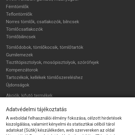
Fémtömlők
Teflontömlők
Norres tömlők, csatlakozók, bilncsek
Tömlőcsatlakozók
Tömlőbilincsek
Tömlődobok, tömlőkocsik, tömlőtartók
Gumilemezek
Tisztítópisztolyok, mosópisztolyok, szórófejek
Kompenzátorok
Tartozékok, kellékek tömlőszereléshez
Újdonságok
Akciók, kifutó termékek
HÍRLEVÉL
Adatvédelmi tájékoztatás
A weboldal felhasználói élmény fokozása, célzott hirdetések
Íratkozzon fel hírlevelünkre!
kiszolgálása, valamint kényelmi és statisztikai célból tárol
adatokat (Sütik) készülékeden, web szervereken az oldal