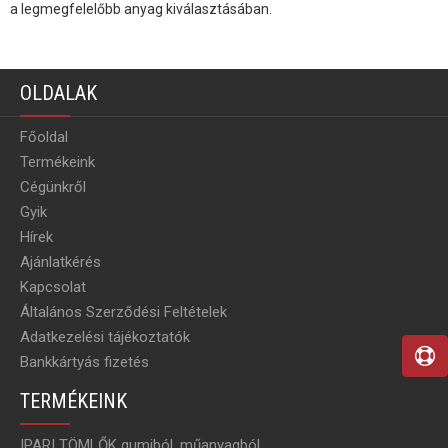
a legmegfelelőbb anyag kiválasztásában.
OLDALAK
Főoldal
Termékeink
Cégünkről
Gyik
Hírek
Ajánlatkérés
Kapcsolat
Általános Szerződési Feltételek
Adatkezelési tájékoztatók
Bankkártyás fizetés
TERMÉKEINK
IPARI TÖMLŐK gumiból, műanyagból