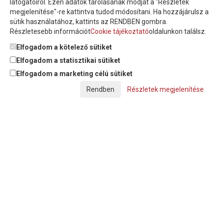
látogatóiról. Ezen adatok tárolásának módját a "Részletek
megjelenítése"-re kattintva tudod módosítani. Ha hozzájárulsz a
sütik használatához, kattints az RENDBEN gombra.
Részletesebb információt
Cookie tájékoztató
oldalunkon találsz.
Feliratkozom a hírlevélre és nyilatkozom, hogy az
adatkezelési
tájékoztatót
elolvastam, megismertem és elfogadom.
Elfogadom a kötelező sütiket
Elfogadom a statisztikai sütiket
Elfogadom a marketing célú sütiket
© Copyright Triász-Tömlő Kft. | Minden jog fenntartva!
Részletek megjelenítése
Készítette:
Futureweb Design Kft