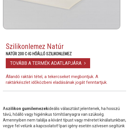
Szilikonlemez Natúr
NATÚR 200 C-IG HŐÁLLÓ SZILIKONLEMEZ
TOVÁBB A TERMÉK ADATLAPJÁRA
Állandó raktári tétel, a tekercseket megbontjuk. A
raktárkészlet időközbeni eladásának jogát fenntartjuk.
A
szilikon gumilemezek
ideális választást jelentenek, ha hosszú
távú, hőálló vagy higiénikus tömítőanyagra van szükség.
Amennyiben nem találja a kívánt típust vagy méretet kínálatunkban,
vegye fel velünk a kapcsolatot! Ipari igény esetén szívesen segítünk