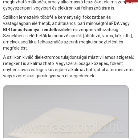
megbízható működés, amely alkalmassá teszi őket élelmiszeripari,
gyógyszeripari, vegyipari és elektronikai felhasználásra is.
Szilikon lemezeink többféle keménységi fokozatban és
vastagságban elérhetők, az általános ipari minőségtől a
FDA
vagy
BfR tanúsítvánnyal rendelkező
élelmiszeripari változatokig.
Színekben is elérhetők különböző opciók (átlátszó, vörös, kék, stb.),
amelyek segítik a felhasználás szerinti megkülönböztetést és
megfelelést.
A szilikon kiváló dielektromos tulajdonságai miatt villamos szigetelő
rétegként is alkalmazható. Vegyszerállósága közepes, főként
enyhén savas és lúgos közegben alkalmazható, ahol a természetes
vagy szintetikus gumik gyorsan elöregednének.