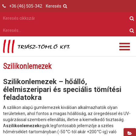
+36 (46) 505-342
Keresés
Szilikonlemezek
Szilikonlemezek – hőálló,
élelmiszeripari és speciális tömítési
feladatokra
A szilikon alapú gumilemezek kiválóan alkalmazhatók olyan
területeken, ahol fontos a magas hőállóság, az öregedéssel és UV-
sugárzással szembeni ellenállás, illetve a kiemelkedő tisztaság.
A
szilikonlemezek
egyik legfontosabb jellemzője a széles
hőmérséklet-tartományban (-50 °C-tól akár +200 °C-ig) való