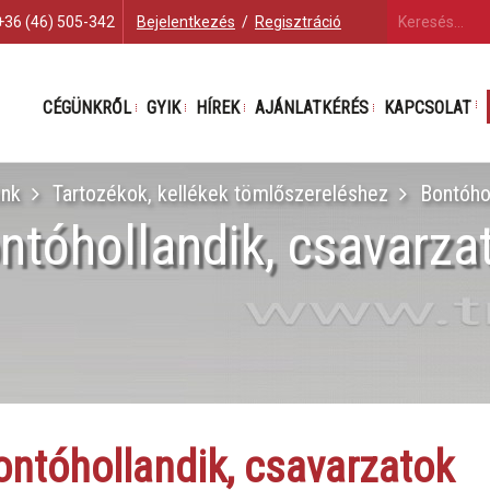
+36 (46) 505-342
Bejelentkezés
/
Regisztráció
CÉGÜNKRŐL
GYIK
HÍREK
AJÁNLATKÉRÉS
KAPCSOLAT
ink
Tartozékok, kellékek tömlőszereléshez
Bontóhol
ntóhollandik, csavarza
ontóhollandik, csavarzatok