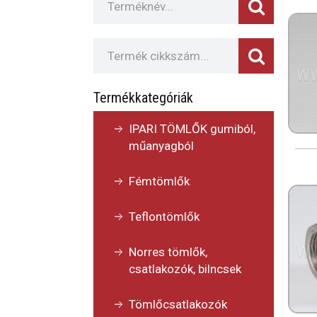
Termékkategóriák
IPARI TÖMLŐK gumiból,
műanyagból
Fémtömlők
Teflontömlők
Norres tömlők,
csatlakozók, bilncsek
Tömlőcsatlakozók