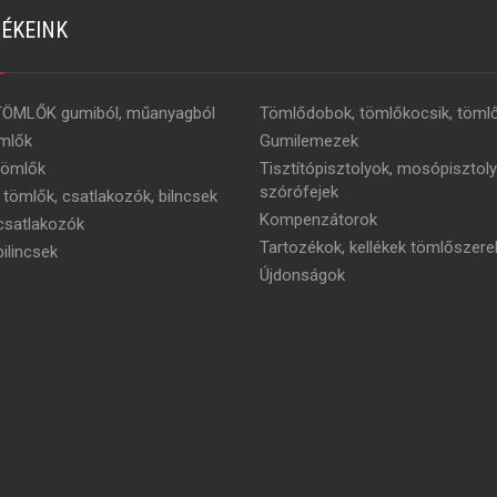
ÉKEINK
TÖMLŐK gumiból, műanyagból
Tömlődobok, tömlőkocsik, tömlő
mlők
Gumilemezek
tömlők
Tisztítópisztolyok, mosópisztoly
szórófejek
 tömlők, csatlakozók, bilncsek
Kompenzátorok
satlakozók
Tartozékok, kellékek tömlőszere
ilincsek
Újdonságok