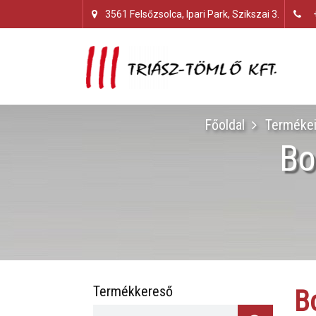
3561 Felsőzsolca, Ipari Park, Szikszai 3.
Főoldal
Terméke
Bo
Termékkereső
B