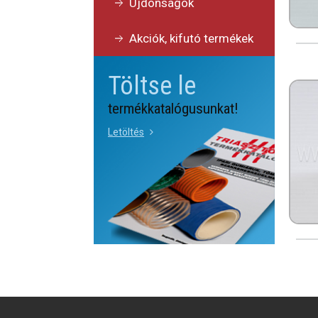
Újdonságok
Akciók, kifutó termékek
Töltse le
termékkatalógusunkat!
Letöltés