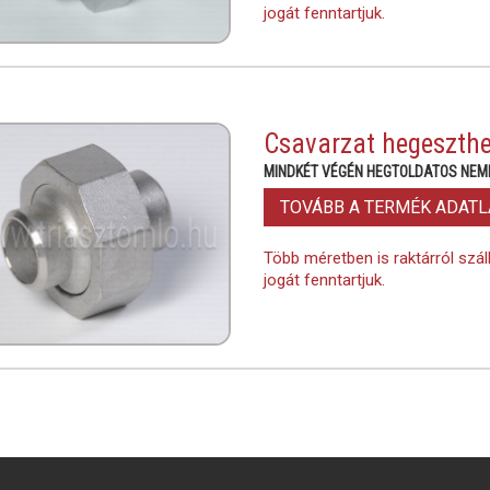
jogát fenntartjuk.
Csavarzat hegeszthe
MINDKÉT VÉGÉN HEGTOLDATOS NE
TOVÁBB A TERMÉK ADAT
Több méretben is raktárról szál
jogát fenntartjuk.