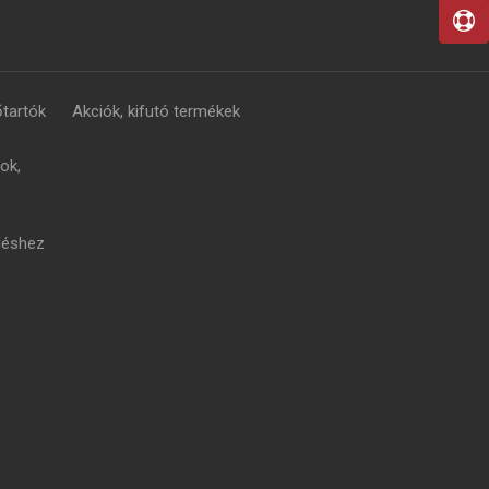
tartók
Akciók, kifutó termékek
ok,
léshez