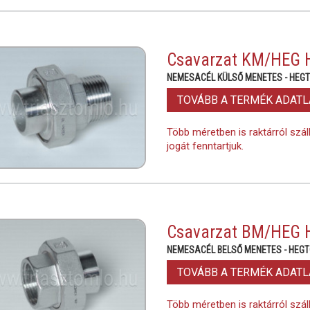
Csavarzat KM/HEG H
NEMESACÉL KÜLSŐ MENETES - HEG
TOVÁBB A TERMÉK ADAT
Több méretben is raktárról szál
jogát fenntartjuk.
Csavarzat BM/HEG H
NEMESACÉL BELSŐ MENETES - HEG
TOVÁBB A TERMÉK ADAT
Több méretben is raktárról szál