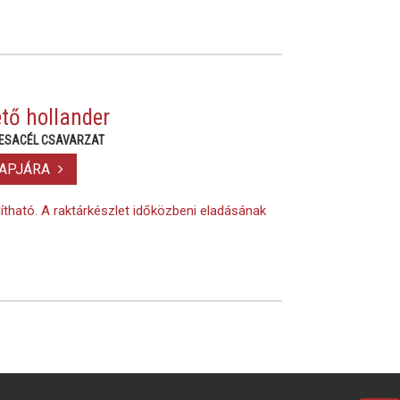
tő hollander
MESACÉL CSAVARZAT
LAPJÁRA
lítható. A raktárkészlet időközbeni eladásának