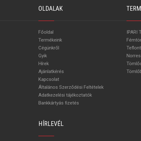
OLDALAK
TERM
Főoldal
IPARI 
Termékeink
Fémtö
Cégünkről
Teflon
Gyik
Norres
Hírek
Tömlőc
Ajánlatkérés
Tömlőb
Kapcsolat
Általános Szerződési Feltételek
Adatkezelési tájékoztatók
Bankkártyás fizetés
HÍRLEVÉL