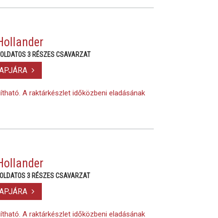
ollander
TOLDATOS 3 RÉSZES CSAVARZAT
LAPJÁRA
lítható. A raktárkészlet időközbeni eladásának
ollander
TOLDATOS 3 RÉSZES CSAVARZAT
LAPJÁRA
lítható. A raktárkészlet időközbeni eladásának