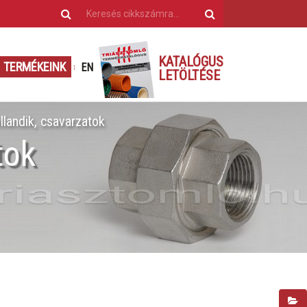
KATALÓGUS
TERMÉKEINK
EN
LETÖLTÉSE
landik, csavarzatok
tok