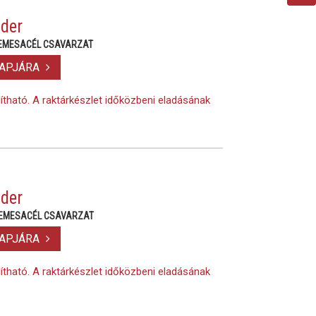
der
NEMESACÉL CSAVARZAT
LAPJÁRA
lítható. A raktárkészlet időközbeni eladásának
der
NEMESACÉL CSAVARZAT
LAPJÁRA
lítható. A raktárkészlet időközbeni eladásának