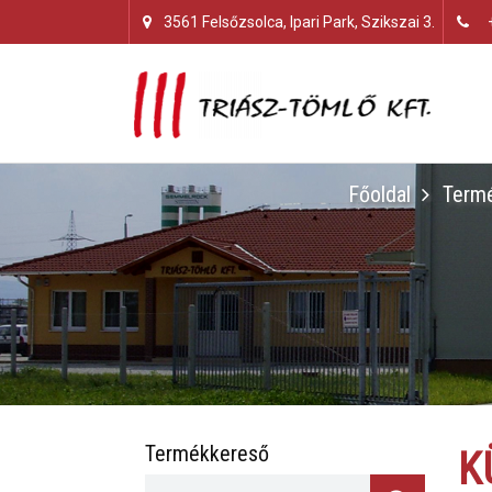
3561 Felsőzsolca, Ipari Park, Szikszai 3.
Főoldal
Term
Termékkereső
K