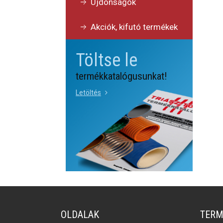
Újdonságok
Akciók, kifutó termékek
Töltse le
termékkatalógusunkat!
Letöltés
OLDALAK
TERM