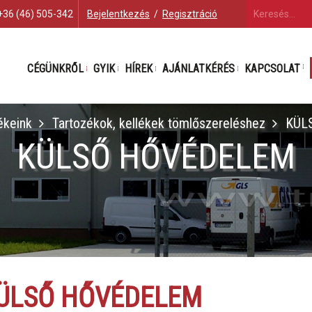
+36 (46) 505-342
Bejelentkezés
/
Regisztráció
CÉGÜNKRŐL
GYIK
HÍREK
AJÁNLATKÉRÉS
KAPCSOLAT
ékeink
Tartozékok, kellékek tömlőszereléshez
KÜL
KÜLSŐ HŐVÉDELEM
ÜLSŐ HŐVÉDELEM