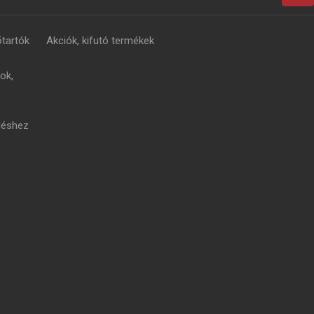
tartók
Akciók, kifutó termékek
ok,
léshez