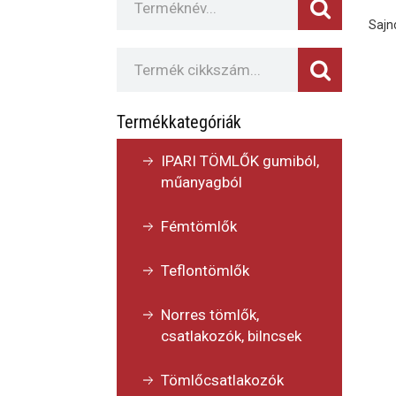
Sajno
Termékkategóriák
IPARI TÖMLŐK gumiból,
műanyagból
Fémtömlők
Teflontömlők
Norres tömlők,
csatlakozók, bilncsek
Tömlőcsatlakozók