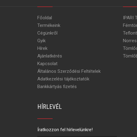
Főoldal
IPARI 
Termékeink
Fémtö
Cégünkről
Teflon
Gyik
Norres
Hírek
Tömlőc
Ajánlatkérés
Tömlőb
Kapcsolat
Általános Szerződési Feltételek
Adatkezelési tájékoztatók
Bankkártyás fizetés
HÍRLEVÉL
Íratkozzon fel hírlevelünkre!