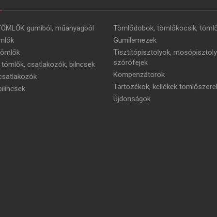
TÖMLŐK gumiból, műanyagból
Tömlődobok, tömlőkocsik, tömlő
mlők
Gumilemezek
tömlők
Tisztítópisztolyok, mosópisztoly
szórófejek
 tömlők, csatlakozók, bilncsek
Kompenzátorok
satlakozók
Tartozékok, kellékek tömlőszere
ilincsek
Újdonságok