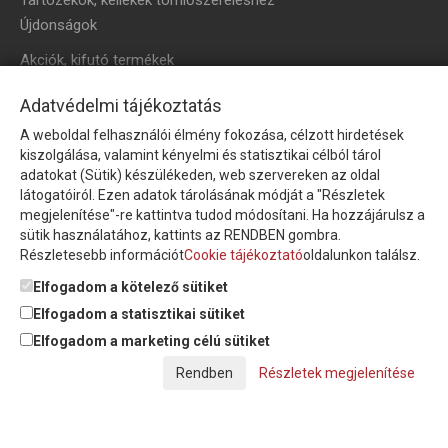
Újdonságok
Akciók, kifutó termékek
HÍRLEVÉL
Adatvédelmi tájékoztatás
A weboldal felhasználói élmény fokozása, célzott hirdetések
Íratkozzon fel hírlevelünkre!
kiszolgálása, valamint kényelmi és statisztikai célból tárol
adatokat (Sütik) készülékeden, web szervereken az oldal
látogatóiról. Ezen adatok tárolásának módját a "Részletek
megjelenítése"-re kattintva tudod módosítani. Ha hozzájárulsz a
sütik használatához, kattints az RENDBEN gombra.
Részletesebb információt
Cookie tájékoztató
oldalunkon találsz.
Feliratkozom a hírlevélre és nyilatkozom, hogy az
adatkezelési
tájékoztatót
elolvastam, megismertem és elfogadom.
Elfogadom a kötelező sütiket
Elfogadom a statisztikai sütiket
Elfogadom a marketing célú sütiket
© Copyright Triász-Tömlő Kft. | Minden jog fenntartva!
Részletek megjelenítése
Készítette:
Futureweb Design Kft