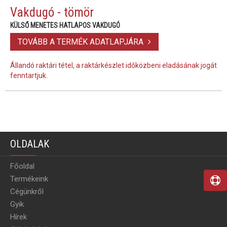
Vakdugó - tömör
KÜLSŐ MENETES HATLAPOS VAKDUGÓ
TOVÁBB A TERMÉK ADATLAPJÁRA
Állandó raktári tétel, a raktárkészlet időközbeni eladásának jogát
fenntartjuk.
OLDALAK
Főoldal
Termékeink
Cégünkről
Gyik
Hírek