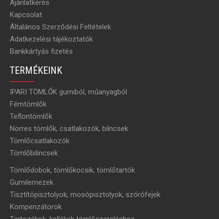
Ajánlatkérés
Kapcsolat
Általános Szerződési Feltételek
Adatkezelési tájékoztatók
Bankkártyás fizetés
TERMÉKEINK
IPARI TÖMLŐK gumiból, műanyagból
Fémtömlők
Teflontömlők
Norres tömlők, csatlakozók, bilncsek
Tömlőcsatlakozók
Tömlőbilincsek
Tömlődobok, tömlőkocsik, tömlőtartók
Gumilemezek
Tisztítópisztolyok, mosópisztolyok, szórófejek
Kompenzátorok
Tartozékok, kellékek tömlőszereléshez