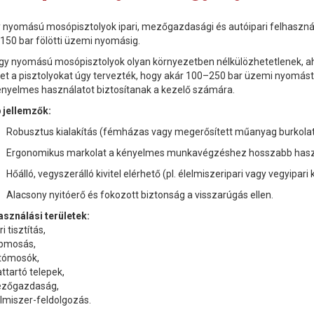
 nyomású mosópisztolyok ipari, mezőgazdasági és autóipari felhasználá
 150 bar fölötti üzemi nyomásig.
gy nyomású mosópisztolyok olyan környezetben nélkülözhetetlenek, ahol 
et a pisztolyokat úgy tervezték, hogy akár 100–250 bar üzemi nyomás
ényelmes használatot biztosítanak a kezelő számára.
 jellemzők:
Robusztus kialakítás (fémházas vagy megerősített műanyag burkolat
Ergonomikus markolat a kényelmes munkavégzéshez hosszabb haszná
Hőálló, vegyszerálló kivitel elérhető (pl. élelmiszeripari vagy vegyipar
Alacsony nyitóerő és fokozott biztonság a visszarúgás ellen.
asználási területek:
ri tisztítás,
pmosás,
tómosók,
attartó telepek,
zőgazdaság,
elmiszer-feldolgozás.