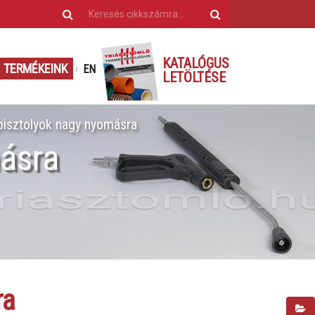
KATALÓGUS
TERMÉKEINK
EN
LETÖLTÉSE
isztolyok nagy nyomásra
ásra
ra