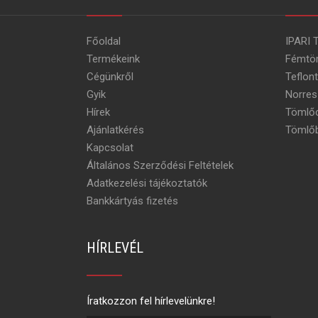
Főoldal
IPARI 
Termékeink
Fémtö
Cégünkről
Teflon
Gyik
Norres
Hírek
Tömlőc
Ajánlatkérés
Tömlőb
Kapcsolat
Általános Szerződési Feltételek
Adatkezelési tájékoztatók
Bankkártyás fizetés
HÍRLEVÉL
Íratkozzon fel hírlevelünkre!