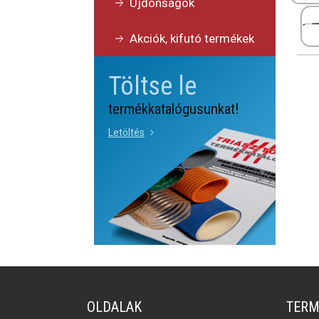
Újdonságok
Akciók, kifutó termékek
Töltse le
termékkatalógusunkat!
Letöltés
OLDALAK
TERM