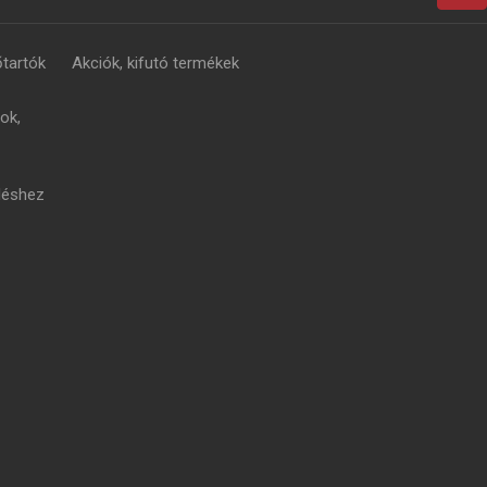
tartók
Akciók, kifutó termékek
ok,
léshez