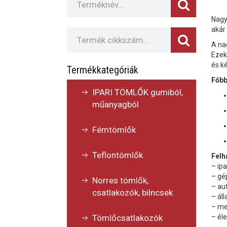
Nagy
akár
A na
Ezek
és k
Termékkategóriák
Főbb
IPARI TÖMLŐK gumiból,
műanyagból
Fémtömlők
Teflontömlők
Felh
– ipa
– gé
Norres tömlők,
– au
csatlakozók, bilncsek
– áll
– me
Tömlőcsatlakozók
– él