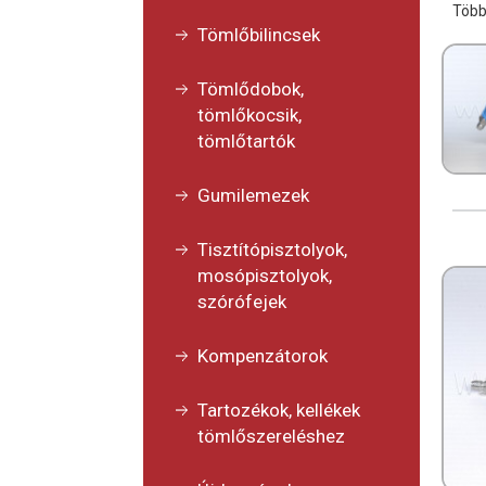
Több
Tömlőbilincsek
Tömlődobok,
tömlőkocsik,
tömlőtartók
Gumilemezek
Tisztítópisztolyok,
mosópisztolyok,
szórófejek
Kompenzátorok
Tartozékok, kellékek
tömlőszereléshez