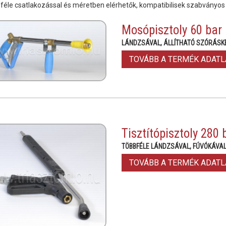
féle csatlakozással és méretben elérhetők, kompatibilisek szabványos
Mosópisztoly 60 bar
LÁNDZSÁVAL, ÁLLÍTHATÓ SZÓRÁSK
TOVÁBB A TERMÉK ADAT
Tisztítópisztoly 280 
TÖBBFÉLE LÁNDZSÁVAL, FÚVÓKÁVA
TOVÁBB A TERMÉK ADAT