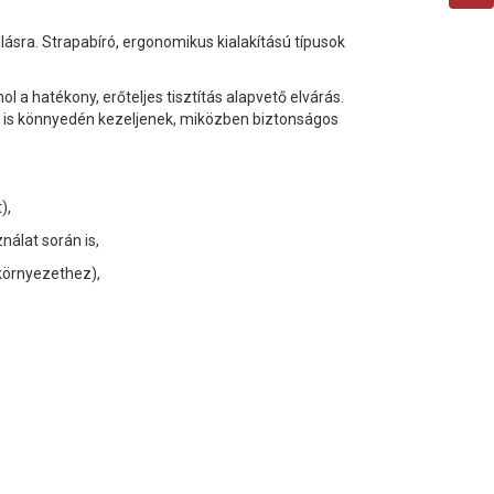
sra. Strapabíró, ergonomikus kialakítású típusok
a hatékony, erőteljes tisztítás alapvető elvárás.
t is könnyedén kezeljenek, miközben biztonságos
),
lat során is,
i környezethez),