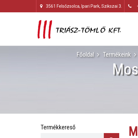
3561 Felsőzsolca, Ipari Park, Szikszai 3.
Főoldal
Termékeink
Mos
Termékkereső
M