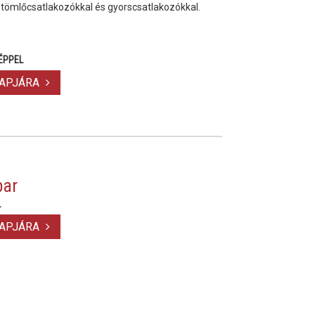
 tömlőcsatlakozókkal és gyorscsatlakozókkal.
ÉPPEL
LAPJÁRA
bar
L
LAPJÁRA