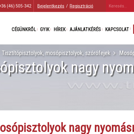
+36 (46) 505-342
Bejelentkezés
/
Regisztráció
CÉGÜNKRŐL
GYIK
HÍREK
AJÁNLATKÉRÉS
KAPCSOLAT
Tisztítópisztolyok, mosópisztolyok, szórófejek
Mosóp
ópisztolyok nagy nyom
osópisztolyok nagy nyomás