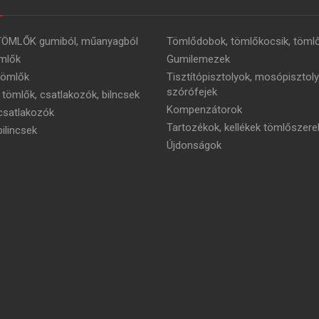
TÖMLŐK gumiból, műanyagból
Tömlődobok, tömlőkocsik, tömlő
mlők
Gumilemezek
tömlők
Tisztítópisztolyok, mosópisztoly
szórófejek
 tömlők, csatlakozók, bilncsek
Kompenzátorok
satlakozók
Tartozékok, kellékek tömlőszere
ilincsek
Újdonságok