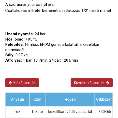
A szórásirányt piros nyíl jelzi.
Csatlakozás mérete: bemeneti csatlakozás 1/2" belső menet
Üzemi nyomás:
24 bar
Hőállóság:
+95 °C
Felépítés:
fémház, EPDM gumiburkolattal, a kezelõkar
nemesacél
Súly:
0,87 kg
Átfolyás:
1 bar: 10 l/min, 24 bar: 120 l/min
Előző termék
Következő termék
Anyaga
szín
egyéb
Cikkszám
réz
fekete
kezelõkart védõ vasalattal
350465