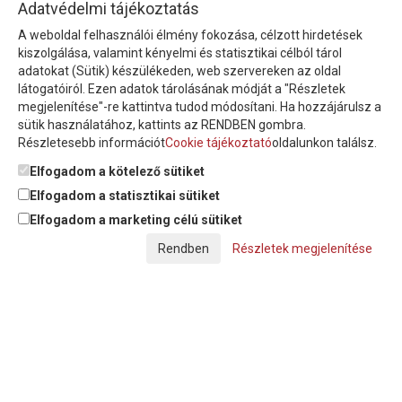
HÍRLEVÉL
Adatvédelmi tájékoztatás
A weboldal felhasználói élmény fokozása, célzott hirdetések
Íratkozzon fel hírlevelünkre!
kiszolgálása, valamint kényelmi és statisztikai célból tárol
adatokat (Sütik) készülékeden, web szervereken az oldal
látogatóiról. Ezen adatok tárolásának módját a "Részletek
megjelenítése"-re kattintva tudod módosítani. Ha hozzájárulsz a
sütik használatához, kattints az RENDBEN gombra.
Részletesebb információt
Cookie tájékoztató
oldalunkon találsz.
Feliratkozom a hírlevélre és nyilatkozom, hogy az
adatkezelési
tájékoztatót
elolvastam, megismertem és elfogadom.
Elfogadom a kötelező sütiket
Elfogadom a statisztikai sütiket
Elfogadom a marketing célú sütiket
© Copyright Triász-Tömlő Kft. | Minden jog fenntartva!
Részletek megjelenítése
Készítette:
Futureweb Design Kft