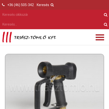
+36 (46) 505-342
Keresés