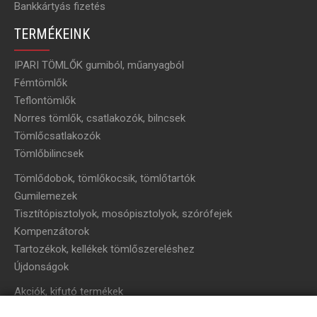
Bankkártyás fizetés
TERMÉKEINK
IPARI TÖMLŐK gumiból, műanyagból
Fémtömlők
Teflontömlők
Norres tömlők, csatlakozók, bilncsek
Tömlőcsatlakozók
Tömlőbilincsek
Tömlődobok, tömlőkocsik, tömlőtartók
Gumilemezek
Tisztítópisztolyok, mosópisztolyok, szórófejek
Kompenzátorok
Tartozékok, kellékek tömlőszereléshez
Újdonságok
Akciók, kifutó termékek