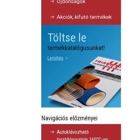
Újdonságok
Akciók, kifutó termékek
Töltse le
termékkatalógusunkat!
Letöltés
Navigációs előzményei
Autoklávozható
tisztítópisztoly 160°C-on