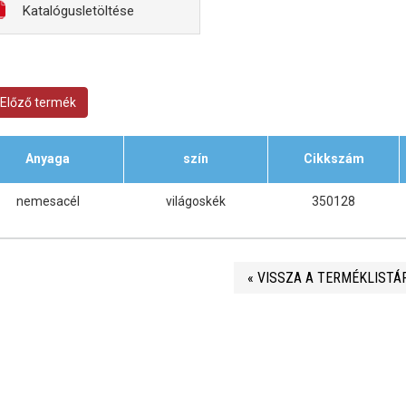
Katalógusletöltése
Előző termék
Anyaga
szín
Cikkszám
nemesacél
világoskék
350128
« VISSZA A TERMÉKLISTÁ