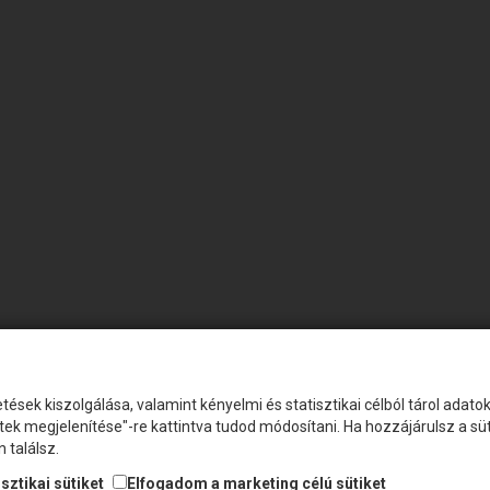
tések kiszolgálása, valamint kényelmi és statisztikai célból tárol adat
etek megjelenítése"-re kattintva tudod módosítani. Ha hozzájárulsz a s
 találsz.
sztikai sütiket
Elfogadom a marketing célú sütiket