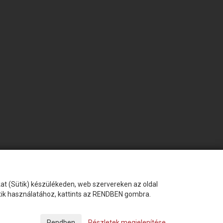
okat (Sütik) készülékeden, web szervereken az oldal
ütik használatához, kattints az RENDBEN gombra.
Készítette:
Futureweb Design Kft
Részletek megjelenítése