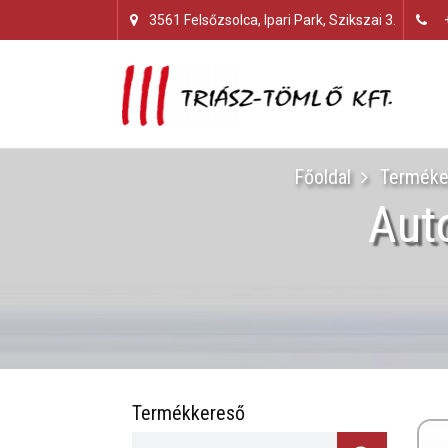
3561 Felsőzsolca, Ipari Park, Szikszai 3.
Főoldal
Terméke
Auto
Termékkereső