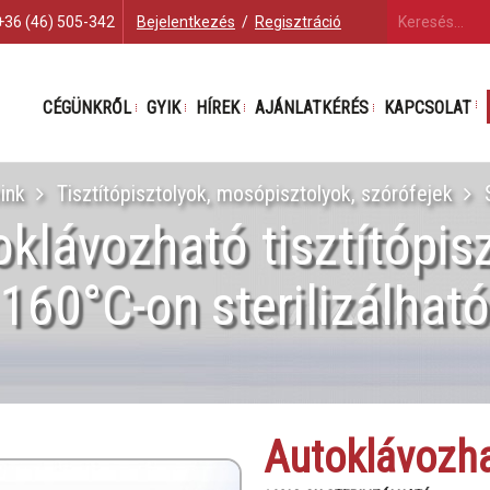
+36 (46) 505-342
Bejelentkezés
/
Regisztráció
CÉGÜNKRŐL
GYIK
HÍREK
AJÁNLATKÉRÉS
KAPCSOLAT
ink
Tisztítópisztolyok, mosópisztolyok, szórófejek
klávozható tisztítópis
160°C-on sterilizálhat
Autoklávozhat