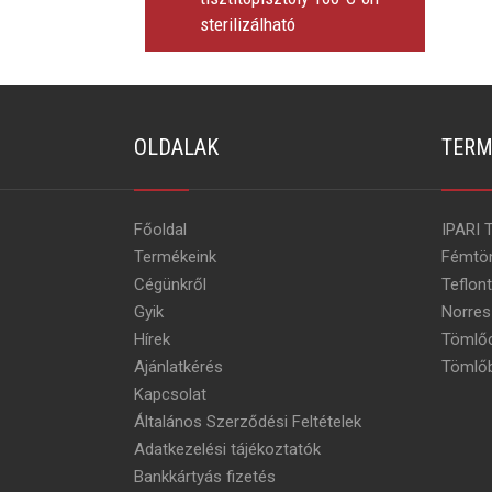
sterilizálható
OLDALAK
TERM
Főoldal
IPARI 
Termékeink
Fémtö
Cégünkről
Teflon
Gyik
Norres
Hírek
Tömlőc
Ajánlatkérés
Tömlőb
Kapcsolat
Általános Szerződési Feltételek
Adatkezelési tájékoztatók
Bankkártyás fizetés