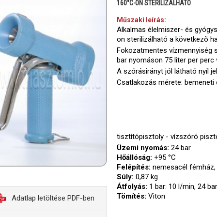
160°C-ON STERILIZÁLHATÓ
Műszaki leírás:
Alkalmas élelmiszer- és gyógysz
on sterilizálható a következõ ha
Fokozatmentes vízmennyiség sz
bar nyomáson 75 liter per perc
A szórásirányt jól látható nyíl je
Csatlakozás mérete: bemeneti 
tisztítópisztoly - vízszóró pisz
Üzemi nyomás:
24 bar
Hőállóság:
+95 °C
Felépítés:
nemesacél fémház, s
Súly:
0,87 kg
Átfolyás:
1 bar: 10 l/min, 24 bar
Tömítés:
Viton
Adatlap letöltése PDF-ben