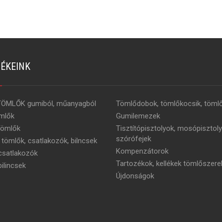
ÉKEINK
TÖMLŐK gumiból, műanyagból
Tömlődobok, tömlőkocsik, tömlő
mlők
Gumilemezek
tömlők
Tisztítópisztolyok, mosópisztoly
szórófejek
 tömlők, csatlakozók, bilncsek
Kompenzátorok
satlakozók
Tartozékok, kellékek tömlőszere
ilincsek
Újdonságok