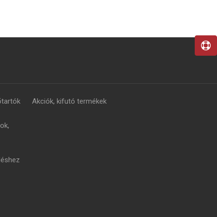
tartók
Akciók, kifutó termékek
ok,
léshez