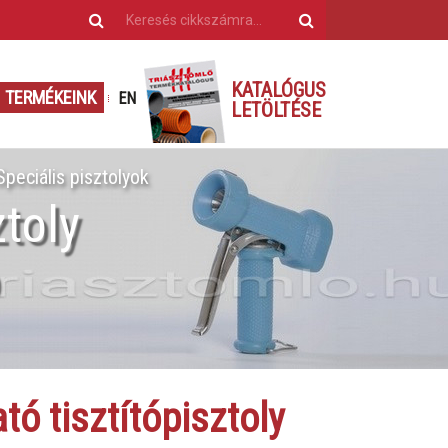
KATALÓGUS
TERMÉKEINK
EN
LETÖLTÉSE
Speciális pisztolyok
ztoly
ó
ó tisztítópisztoly