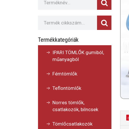
Termékkategóriák
IPARI TÖMLŐK gumiból,
műanyagból
Fémtömlők
Teflontömlők
Norres tömlők,
csatlakozók, bilncsek
Tömlőcsatlakozók