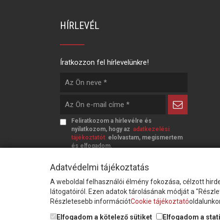
HÍRLEVÉL
Íratkozzon fel hírlevelünkre!
Feliratkozom a hírlevélre és
nyilatkozom, hogy az
adatkezelési
tájékoztatót
elolvastam, megismertem
és elfogadom.
Adatvédelmi tájékoztatás
A weboldal felhasználói élmény fokozása, célzott hirde
látogatóiról. Ezen adatok tárolásának módját a "Részl
Részletesebb információt
Cookie tájékoztató
oldalunkon
© Copyright Triász-Tömlő Kft. | Minden jog
Elfogadom a kötelező sütiket
Elfogadom a stati