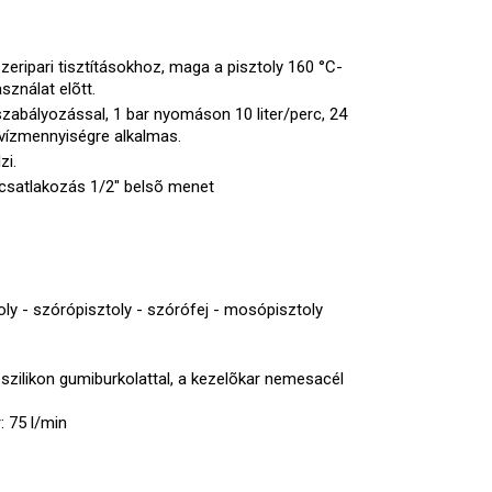
eripari tisztításokhoz, maga a pisztoly 160 °C-
sználat elõtt.
abályozással, 1 bar nyomáson 10 liter/perc, 24
 vízmennyiségre alkalmas.
lzi.
csatlakozás 1/2" belsõ menet
toly - szórópisztoly - szórófej - mosópisztoly
zilikon gumiburkolattal, a kezelõkar nemesacél
: 75 l/min