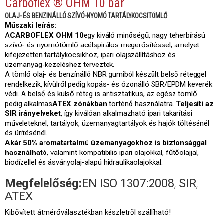
Carboflex ® OHM 10 bar
OLAJ- ÉS BENZINÁLLÓ SZÍVÓ-NYOMÓ TARTÁLYKOCSITÖMLŐ
Műszaki leírás:
A
CARBOFLEX OHM 10
egy kiváló minőségű, nagy teherbírású
szívó- és nyomótömlő acélspirálos megerősítéssel, amelyet
kifejezetten tartálykocsikhoz, ipari olajszállításhoz és
üzemanyag-kezeléshez terveztek.
A tömlő olaj- és benzínálló NBR gumiból készült belső réteggel
rendelkezik, kívülről pedig kopás- és ózonálló SBR/EPDM keverék
védi. A belső és külső réteg is antisztatikus, az egész tömlő
pedig alkalmas
ATEX zónákban
történő használatra.
Teljesíti az
SIR irányelveket
, így kiválóan alkalmazható ipari takarítási
műveleteknél, tartályok, üzemanyagtartályok és hajók töltésénél
és ürítésénél.
Akár 50% aromatartalmú üzemanyagokhoz is biztonsággal
használható
, valamint kompatibilis ipari olajokkal, fűtőolajjal,
biodízellel és ásványolaj-alapú hidraulikaolajokkal.
Megfelelőség:
EN ISO 1307:2008, SIR,
ATEX
Kibővített átmérőválasztékban készletről szállíható!