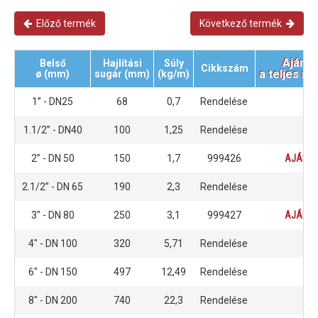
Előző termék
Következő termék
Ajánla
Belső
Hajlítási
Súly
Cikkszám
a teljes m
ø (mm)
sugár (mm)
(kg/m)
1” - DN25
68
0,7
Rendelése
1.1/2” - DN40
100
1,25
Rendelése
2” - DN 50
150
1,7
999426
AJÁNLA
2.1/2” - DN 65
190
2,3
Rendelése
3" - DN 80
250
3,1
999427
AJÁNLA
4" - DN 100
320
5,71
Rendelése
6" - DN 150
497
12,49
Rendelése
8" - DN 200
740
22,3
Rendelése