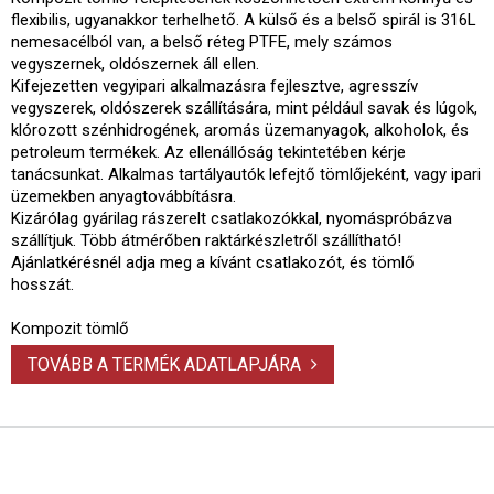
flexibilis, ugyanakkor terhelhető. A külső és a belső spirál is 316L
nemesacélból van, a belső réteg PTFE, mely számos
vegyszernek, oldószernek áll ellen.
Kifejezetten vegyipari alkalmazásra fejlesztve, agresszív
vegyszerek, oldószerek szállítására, mint például savak és lúgok,
klórozott szénhidrogének, aromás üzemanyagok, alkoholok, és
petroleum termékek. Az ellenállóság tekintetében kérje
tanácsunkat. Alkalmas tartályautók lefejtő tömlőjeként, vagy ipari
üzemekben anyagtovábbításra.
Kizárólag gyárilag rászerelt csatlakozókkal, nyomáspróbázva
szállítjuk. Több átmérőben raktárkészletről szállítható!
Ajánlatkérésnél adja meg a kívánt csatlakozót, és tömlő
hosszát.
Kompozit tömlő
TOVÁBB A TERMÉK ADATLAPJÁRA