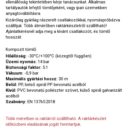
ellenállóság tekintetében kérje tanácsunkat. Alkalmas
tartályautók lefejtő tömlőjeként, vagy ipari üzemekben
anyagtovábbításra.
Kizárólag gyárilag rászerelt csatlakozókkal, nyomáspróbázva
szállítjuk. Több átmérőben raktárkészletről szállítható!
Ajánlatkérésnél adja meg a kívánt csatlakozót, és tömlő
hosszát.
Kompozit tömlő
Hőállóság:
-30°C/+100°C (közegtől függően)
Üzemi nyomás:
14 bar
Biztonsági faktor:
5:1
Vákuum:
-0,9 bar
Maximális gyártási hossz:
30 m
Belül:
PP, belső spirál PP bevonatú acélból
Kívül:
PVC bevonatú poliészter szövet, külső spirál galvanizált
acélból
Szabvány:
EN 13765:2018
Több méretben is raktárról szállítható. A raktárkészlet
időközbeni eladásának jogát fenntartjuk.