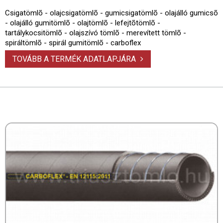
Csigatömlõ - olajcsigatömlõ - gumicsigatömlõ - olajálló gumicsõ
- olajálló gumitömlõ - olajtömlõ - lefejtõtömlõ -
tartálykocsitömlõ - olajszívó tömlõ - merevített tömlõ -
spiráltömlõ - spirál gumitömlõ - carboflex
TOVÁBB A TERMÉK ADATLAPJÁRA