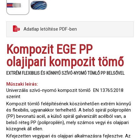
Adatlap letöltése PDF-ben
Kompozit EGE PP
olajipari kompozit tömő
EXTRÉM FLEXIBILIS ÉS KÖNNYŰ SZÍVÓ-NYOMÓ TÖMLŐ PP BELSŐVEL
Műszaki leírás:
Univerzális szívó-nyomó kompozit tömlő EN 13765:2018
szerint
Kompozit tömlő felépítésének köszönhetően extrém könnyű
és flexibilis, ugyanakkor terhelhető. A belső spirál polipropilén
(PP) bevonatú acél, a külső spirál galvanizált acélból van, a
belső réteg PP (polipropilén), mely számos vegyi és olajipari
közegnek áll ellen.
Kifejezetten vegyipari és olajipari alkalmazásra fejlesztve. Az