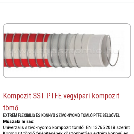
Kompozit SST PTFE vegyipari kompozit
tömő
EXTRÉM FLEXIBILIS ÉS KÖNNYŰ SZÍVÓ-NYOMÓ TÖMLŐ PTFE BELSŐVEL
Műszaki leírás:
Univerzális szívó-nyomó kompozit tömlő EN 13765:2018 szerint
Kompozit tömlő felépítésének köszönhetően extrém könnyű és