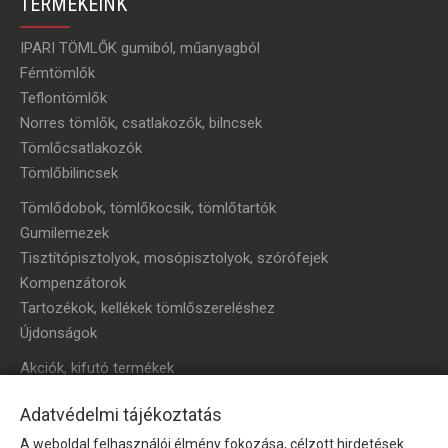
TERMÉKEINK
IPARI TÖMLŐK gumiból, műanyagból
Fémtömlők
Teflontömlők
Norres tömlők, csatlakozók, bilncsek
Tömlőcsatlakozók
Tömlőbilincsek
Tömlődobok, tömlőkocsik, tömlőtartók
Gumilemezek
Tisztítópisztolyok, mosópisztolyok, szórófejek
Kompenzátorok
Tartozékok, kellékek tömlőszereléshez
Újdonságok
Akciók, kifutó termékek
HÍRLEVÉL
Adatvédelmi tájékoztatás
A weboldal felhasználói élmény fokozása, célzott hirdetések