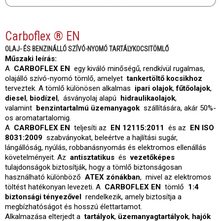
Carboflex ® EN
OLAJ- ÉS BENZINÁLLÓ SZÍVÓ-NYOMÓ TARTÁLYKOCSITÖMLŐ
Műszaki leírás:
A
CARBOFLEX EN
egy kiváló minőségű, rendkívül rugalmas,
olajálló szívó-nyomó tömlő, amelyet
tankertöltő kocsikhoz
terveztek. A tömlő különösen alkalmas
ipari olajok
,
fűtőolajok
,
diesel
,
biodízel
, ásványolaj alapú
hidraulikaolajok
,
valamint
benzintartalmú üzemanyagok
szállítására, akár 50%-
os aromatartalomig.
A
CARBOFLEX EN
teljesíti az
EN 12115:2011
és az
EN ISO
8031:2009
szabványokat, beleértve a hajlítási sugár,
lángállóság, nyúlás, robbanásnyomás és elektromos ellenállás
követelményeit. Az
antisztatikus
és
vezetőképes
tulajdonságok biztosítják, hogy a tömlő biztonságosan
használható különböző
ATEX zónákban
, mivel az elektromos
töltést hatékonyan levezeti. A
CARBOFLEX EN
tömlő
1:4
biztonsági tényezővel
rendelkezik, amely biztosítja a
megbízhatóságot és hosszú élettartamot.
Alkalmazása elterjedt a
tartályok
,
üzemanyagtartályok
,
hajók