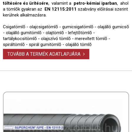
töltésére és ürítésére
, valamint a
petro-kémiai iparban
, ahol
a tömlők gyakran az
EN 12115:2011
szabvány előírásai szerint
kerülnek alkalmazásra.
Csigatömlõ - olajcsigatömlõ - gumicsigatömlõ - olajálló gumicsõ
- olajálló gumitömlõ - olajtömlõ - lefejtõtömlõ -
tartálykocsitömlõ - olajszívó tömlõ - merevített tömlõ -
spiráltömlõ - spirál gumitömlõ - olajálló tömlõ
TOVÁBB A TERMÉK ADATLAPJÁRA