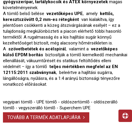
gyógyszeripar, tartálykocsik és ATEX környezetek
magas
követelményeinek.
A tömlő belső bélése
vezetőképes UPE
, amely
kettős,
keresztszövött 0,2 mm-es rétegként
van kialakítva, így
jelentősen csökkenti a közeg átszivárgásának esélyét – ez a
tulajdonság megkülönbözteti a piacon elérhető többi hasonló
terméktől. A rugalmasság és a kis hajlítási sugár könnyű
kezelhetőséget biztosít, még alacsony hőmérsékleten is.
A
szövetbetétek és acélspirál
, valamint a
vezetőképes
külső EPDM borítás
biztosítják a tömlő kiemelkedő mechanikai
ellenállását, vákuumtűrését és statikus feltöltődés elleni
védelmét – így a tömlő
teljes mértékben megfelel az EN
12115:2011 szabványnak
, beleértve a hajlítási sugárra,
lángállóságra, nyúlásra, és a 1:4 arányú biztonsági tényezőre
vonatkozó előírásokat.
vegyipari tömlõ - UPE tömlõ - oldószertömlõ - oldószerálló
tömlõ - vegyszerálló tömlõ - Superchem UPE
TOVÁBB A TERMÉK ADATLAPJÁRA