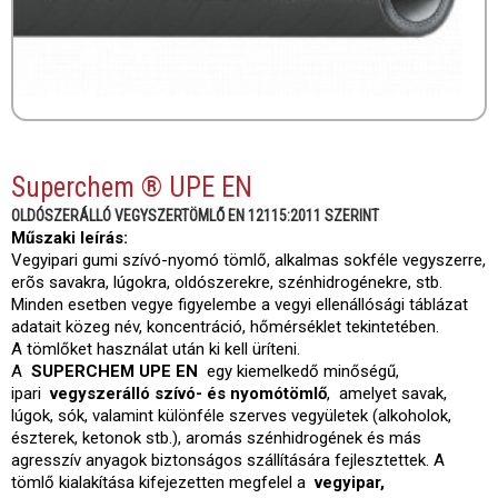
Superchem ® UPE EN
OLDÓSZERÁLLÓ VEGYSZERTÖMLŐ EN 12115:2011 SZERINT
Műszaki leírás:
Vegyipari gumi szívó-nyomó tömlő, alkalmas sokféle vegyszerre,
erõs savakra, lúgokra, oldószerekre, szénhidrogénekre, stb.
Minden esetben vegye figyelembe a vegyi ellenállósági táblázat
adatait közeg név, koncentráció, hőmérséklet tekintetében.
A tömlőket használat után ki kell üríteni.
A
SUPERCHEM UPE EN
egy kiemelkedő minőségű,
ipari
vegyszerálló szívó- és nyomótömlő
, amelyet savak,
lúgok, sók, valamint különféle szerves vegyületek (alkoholok,
észterek, ketonok stb.), aromás szénhidrogének és más
agresszív anyagok biztonságos szállítására fejlesztettek. A
tömlő kialakítása kifejezetten megfelel a
vegyipar,