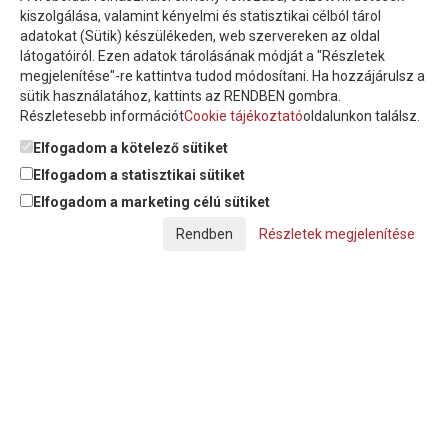
Íratkozzon fel hírlevelünkre!
kiszolgálása, valamint kényelmi és statisztikai célból tárol
adatokat (Sütik) készülékeden, web szervereken az oldal
látogatóiról. Ezen adatok tárolásának módját a "Részletek
megjelenítése"-re kattintva tudod módosítani. Ha hozzájárulsz a
sütik használatához, kattints az RENDBEN gombra.
Részletesebb információt
Cookie tájékoztató
oldalunkon találsz.
Feliratkozom a hírlevélre és nyilatkozom, hogy az
adatkezelési
tájékoztatót
elolvastam, megismertem és elfogadom.
Elfogadom a kötelező sütiket
Elfogadom a statisztikai sütiket
Elfogadom a marketing célú sütiket
© Copyright Triász-Tömlő Kft. | Minden jog fenntartva!
Részletek megjelenítése
Készítette:
Futureweb Design Kft