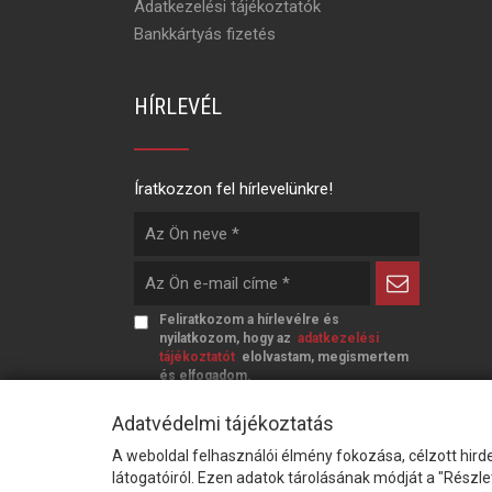
Adatkezelési tájékoztatók
Bankkártyás fizetés
HÍRLEVÉL
Íratkozzon fel hírlevelünkre!
Feliratkozom a hírlevélre és
nyilatkozom, hogy az
adatkezelési
tájékoztatót
elolvastam, megismertem
és elfogadom.
Adatvédelmi tájékoztatás
A weboldal felhasználói élmény fokozása, célzott hirde
látogatóiról. Ezen adatok tárolásának módját a "Részl