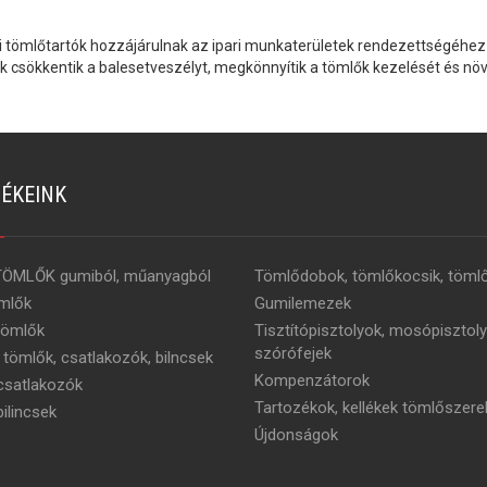
li tömlőtartók hozzájárulnak az ipari munkaterületek rendezettségéhez
ók csökkentik a balesetveszélyt, megkönnyítik a tömlők kezelését és növ
ÉKEINK
TÖMLŐK gumiból, műanyagból
Tömlődobok, tömlőkocsik, tömlő
mlők
Gumilemezek
tömlők
Tisztítópisztolyok, mosópisztoly
szórófejek
 tömlők, csatlakozók, bilncsek
Kompenzátorok
satlakozók
Tartozékok, kellékek tömlőszere
ilincsek
Újdonságok