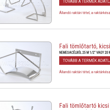
TOVÁBB A TERMÉK ADAT
Állandó raktári tétel, a raktárké
Fali tömlőtartó, kics
NEMESACÉLBÓL 25 M 1/2" VAGY 20 
TOVÁBB A TERMÉK ADAT
Állandó raktári tétel, a raktárké
Fali tömlőtartó kicsi