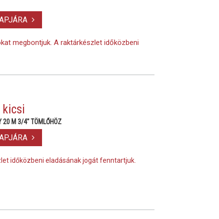
LAPJÁRA
okat megbontjuk. A raktárkészlet időközbeni
 kicsi
 20 M 3/4" TÖMLŐHÖZ
LAPJÁRA
szlet időközbeni eladásának jogát fenntartjuk.