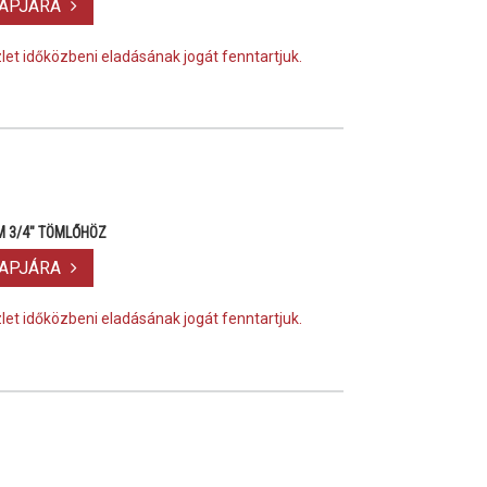
LAPJÁRA
szlet időközbeni eladásának jogát fenntartjuk.
i
M 3/4" TÖMLŐHÖZ
LAPJÁRA
szlet időközbeni eladásának jogát fenntartjuk.