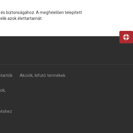
 és biztonságához. A megfelelően telepített
elik azok élettartamát.
tartók
Akciók, kifutó termékek
ok,
léshez