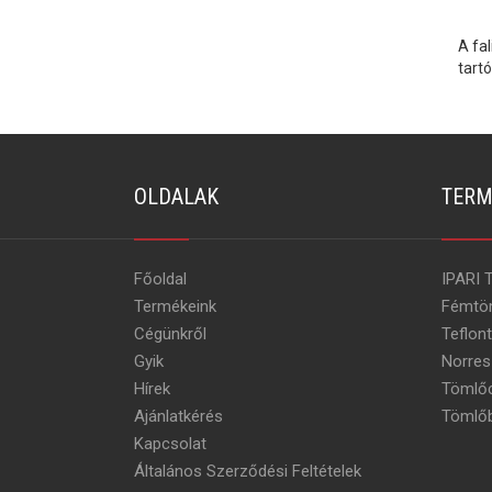
A fa
tart
OLDALAK
TERM
Főoldal
IPARI 
Termékeink
Fémtö
Cégünkről
Teflon
Gyik
Norres
Hírek
Tömlőc
Ajánlatkérés
Tömlőb
Kapcsolat
Általános Szerződési Feltételek