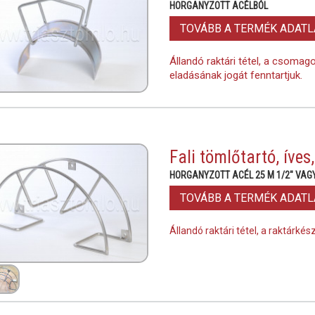
HORGANYZOTT ACÉLBÓL
TOVÁBB A TERMÉK ADAT
Állandó raktári tétel, a csomag
eladásának jogát fenntartjuk.
Fali tömlőtartó, íves,
HORGANYZOTT ACÉL 25 M 1/2" VAGY
TOVÁBB A TERMÉK ADAT
Állandó raktári tétel, a raktárké