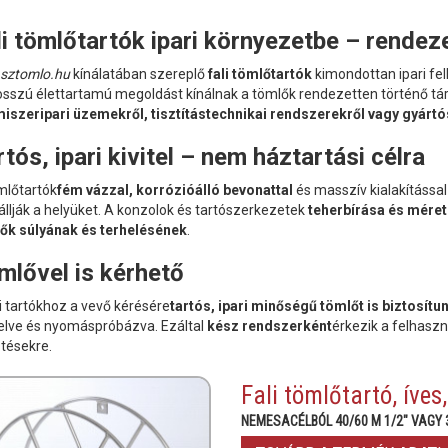
li tömlőtartók ipari környezetbe – rendez
asztomlo.hu
kínálatában szereplő
fali tömlőtartók
kimondottan ipari fel
osszú élettartamú megoldást kínálnak a tömlők rendezetten történő tá
miszeripari üzemekről, tisztítástechnikai rendszerekről vagy gyártós
rtós, ipari kivitel – nem háztartási célra
mlőtartók
fém vázzal, korrózióálló bevonattal
és masszív kialakítással 
llják a helyüket. A konzolok és tartószerkezetek
teherbírása és méret
ők súlyának és terhelésének
.
mlővel is kérhető
li tartókhoz a vevő kérésére
tartós, ipari minőségű tömlőt is biztosítu
elve és nyomáspróbázva. Ezáltal
kész rendszerként
érkezik a felhaszn
ztésekre.
Fali tömlőtartó, íves
NEMESACÉLBÓL 40/60 M 1/2" VAGY 