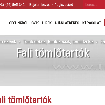
+36 (46) 505-342
Bejelentkezés
/
Regisztráció
CÉGÜNKRŐL
GYIK
HÍREK
AJÁNLATKÉRÉS
KAPCSOLAT
rmékeink
Tömlődobok, tömlőkocsik, tömlőtartók
Fa
Fali tömlőtartók
ali tömlőtartók