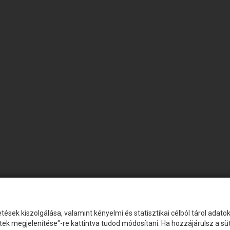
tések kiszolgálása, valamint kényelmi és statisztikai célból tárol adat
etek megjelenítése"-re kattintva tudod módosítani. Ha hozzájárulsz a s