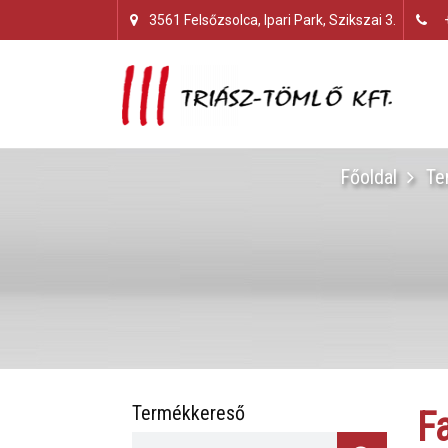
3561 Felsőzsolca, Ipari Park, Szikszai 3.
Főoldal
Te
Termékkereső
F