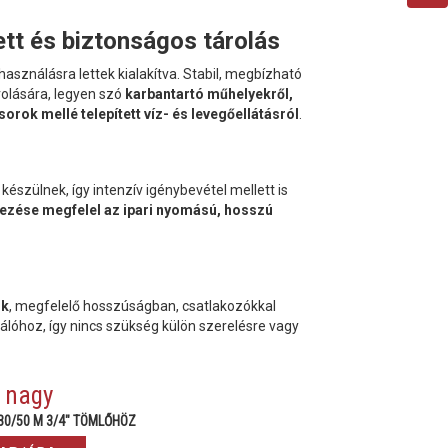
ett és biztonságos tárolás
használásra lettek kialakítva. Stabil, megbízható
rolására, legyen szó
karbantartó műhelyekről,
orok mellé telepített víz- és levegőellátásról
.
készülnek, így intenzív igénybevétel mellett is
ezése megfelel az ipari nyomású, hosszú
nk
, megfelelő hosszúságban, csatlakozókkal
álóhoz, így nincs szükség külön szerelésre vagy
, nagy
30/50 M 3/4" TÖMLŐHÖZ