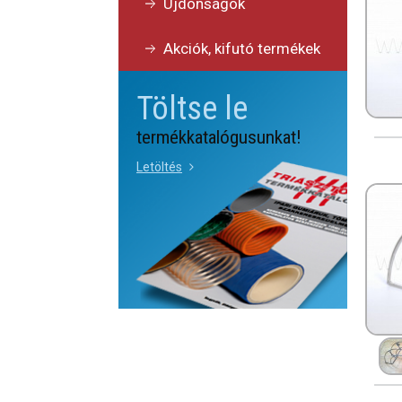
Újdonságok
Akciók, kifutó termékek
Töltse le
termékkatalógusunkat!
Letöltés