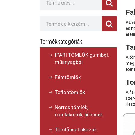
Fa
A
tri
és h
élel
Termékkategóriák
Ta
IPARI TÖMLŐK gumiból,
A tö
műanyagból
megá
töml
Fémtömlők
Tö
Teflontömlők
A fa
szer
illes
Norres tömlők,
csatlakozók, bilncsek
Tömlőcsatlakozók