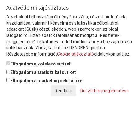
HÍRLEVÉL
Adatvédelmi tájékoztatás
A weboldal felhasználói élmény fokozása, célzott hirdetések
Íratkozzon fel hírlevelünkre!
kiszolgálása, valamint kényelmi és statisztikai célból tárol
adatokat (Sütik) készülékeden, web szervereken az oldal
látogatóiról. Ezen adatok tárolásának módját a "Részletek
megjelenítése"-re kattintva tudod módosítani. Ha hozzájárulsz a
sütik használatához, kattints az RENDBEN gombra.
Részletesebb információt
Cookie tájékoztató
oldalunkon találsz.
Feliratkozom a hírlevélre és nyilatkozom, hogy az
adatkezelési
tájékoztatót
elolvastam, megismertem és elfogadom.
Elfogadom a kötelező sütiket
Elfogadom a statisztikai sütiket
Elfogadom a marketing célú sütiket
© Copyright Triász-Tömlő Kft. | Minden jog fenntartva!
Részletek megjelenítése
Készítette:
Futureweb Design Kft