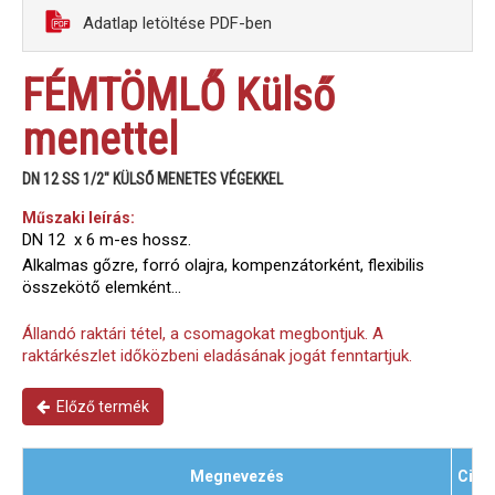
Adatlap letöltése PDF-ben
FÉMTÖMLŐ Külső
menettel
DN 12 SS 1/2" KÜLSŐ MENETES VÉGEKKEL
Műszaki leírás:
DN 12 x 6 m-es hossz.
Alkalmas gőzre, forró olajra, kompenzátorként, flexibilis
összekötő elemként...
Állandó raktári tétel, a csomagokat megbontjuk. A
raktárkészlet időközbeni eladásának jogát fenntartjuk.
Előző termék
Megnevezés
Cikk