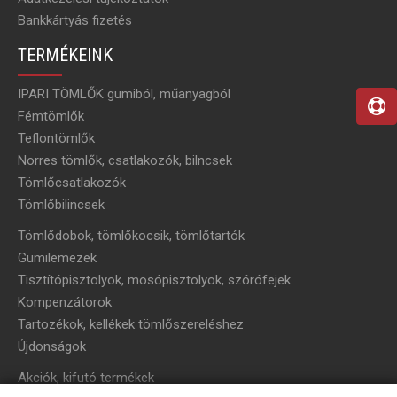
Bankkártyás fizetés
TERMÉKEINK
IPARI TÖMLŐK gumiból, műanyagból
Fémtömlők
Teflontömlők
Norres tömlők, csatlakozók, bilncsek
Tömlőcsatlakozók
Tömlőbilincsek
Tömlődobok, tömlőkocsik, tömlőtartók
Gumilemezek
Tisztítópisztolyok, mosópisztolyok, szórófejek
Kompenzátorok
Tartozékok, kellékek tömlőszereléshez
Újdonságok
Akciók, kifutó termékek