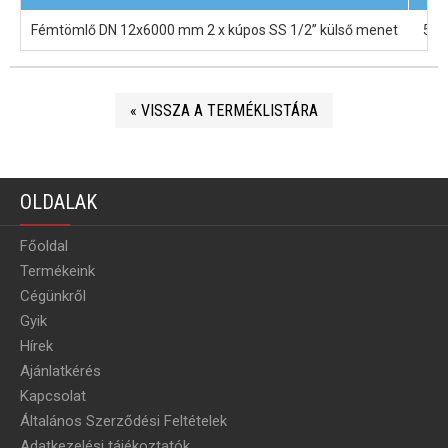
Fémtömlő DN 12x6000 mm 2 x kúpos SS 1/2” külső menet
501
« VISSZA A TERMÉKLISTÁRA
OLDALAK
Főoldal
Termékeink
Cégünkről
Gyik
Hírek
Ajánlatkérés
Kapcsolat
Általános Szerződési Feltételek
Adatkezelési tájékoztatók