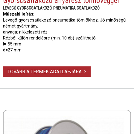
Gyorscsatlakozó anyarész tömlővéggel
LEVEGŐ GYORSCSATLAKOZÓ, PNEUMATIKA CSATLAKOZÓ
Műszaki leírás:
Levegő gyorscsatlakozó pneumatika tömlőkhoz. Jó minőségű
német gyártmány.
anyaga: nikkelezett réz
Rézből külön rendelésre (min. 10 db) szállítható
l= 55 mm
d=27 mm
TOVÁBB A TERMÉK ADATLAPJÁRA