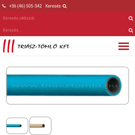
+36 (46) 505-342
Keresés