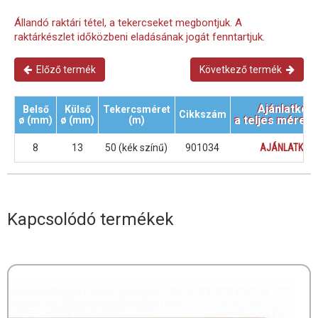
Állandó raktári tétel, a tekercseket megbontjuk. A
raktárkészlet időközbeni eladásának jogát fenntartjuk.
Előző termék
Következő termék
Ajánlatkér
Belső
Külső
Tekercsméret
Cikkszám
a teljes mérets
ø (mm)
ø (mm)
(m)
8
13
50 (kék színű)
901034
AJÁNLATKÉR
Kapcsolódó termékek