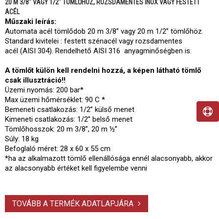
20 M 3/8" VAGY 1/2" TÖMLŐHÖZ, ROZSDAMENTES INOX VAGY FESTETT
ACÉL
Műszaki leírás:
Automata acél tömlődob 20 m 3/8” vagy 20 m 1/2” tömlőhöz.
Standard kivitelei : festett szénacél vagy rozsdamentes
acél (AISI 304). Rendelhető AISI 316 anyagminőségben is.
A tömlőt külön kell rendelni hozzá, a képen látható tömlő
csak illusztráció!!
Üzemi nyomás: 200 bar*
Max üzemi hőmérséklet: 90 C *
Bemeneti csatlakozás: 1/2” külső menet
Kimeneti csatlakozás: 1/2” belső menet
Tömlőhosszok: 20 m 3/8”, 20 m ½”
Súly: 18 kg
Befoglaló méret: 28 x 60 x 55 cm
*ha az alkalmazott tömlő ellenállósága ennél alacsonyabb, akkor
az alacsonyabb értéket kell figyelembe venni
TOVÁBB A TERMÉK ADATLAPJÁRA