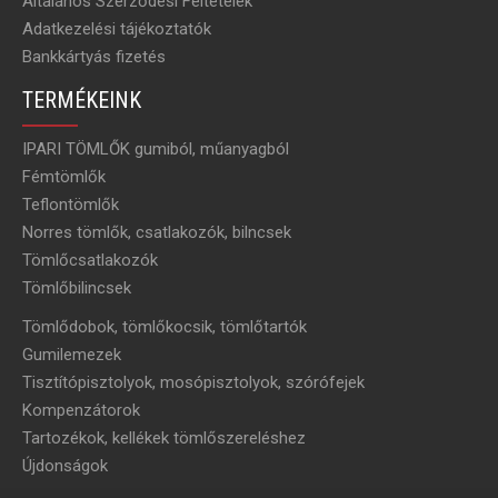
Általános Szerződési Feltételek
Adatkezelési tájékoztatók
Bankkártyás fizetés
TERMÉKEINK
IPARI TÖMLŐK gumiból, műanyagból
Fémtömlők
Teflontömlők
Norres tömlők, csatlakozók, bilncsek
Tömlőcsatlakozók
Tömlőbilincsek
Tömlődobok, tömlőkocsik, tömlőtartók
Gumilemezek
Tisztítópisztolyok, mosópisztolyok, szórófejek
Kompenzátorok
Tartozékok, kellékek tömlőszereléshez
Újdonságok