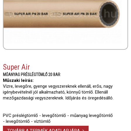
Super Air
MŰANYAG PRÉSLÉGTÖMLŐ 20 BAR
Műszaki leírás:
Vízre, levegőre, gyenge vegyszereknek ellenáll, erős, nagy
igénybevételnél jól alkalmazható, könnyű tömlő. Ellenáll
mezőgazdasági vegyszereknek. Időjárás és öregedésálló.
PVC préslégtömlő - levegőtömlő - műanyag levegőtömlő
- levegőtömlő - víztömlő
TOVÁBB A TERMÉK ADATLAPJÁRA