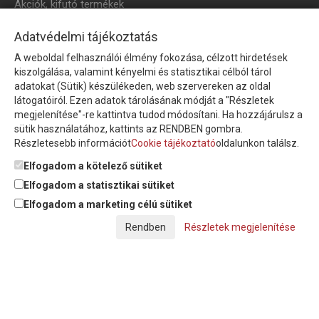
Akciók, kifutó termékek
HÍRLEVÉL
Adatvédelmi tájékoztatás
A weboldal felhasználói élmény fokozása, célzott hirdetések
Íratkozzon fel hírlevelünkre!
kiszolgálása, valamint kényelmi és statisztikai célból tárol
adatokat (Sütik) készülékeden, web szervereken az oldal
látogatóiról. Ezen adatok tárolásának módját a "Részletek
megjelenítése"-re kattintva tudod módosítani. Ha hozzájárulsz a
sütik használatához, kattints az RENDBEN gombra.
Részletesebb információt
Cookie tájékoztató
oldalunkon találsz.
Feliratkozom a hírlevélre és nyilatkozom, hogy az
adatkezelési
tájékoztatót
elolvastam, megismertem és elfogadom.
Elfogadom a kötelező sütiket
Elfogadom a statisztikai sütiket
Elfogadom a marketing célú sütiket
© Copyright Triász-Tömlő Kft. | Minden jog fenntartva!
Részletek megjelenítése
Készítette:
Futureweb Design Kft