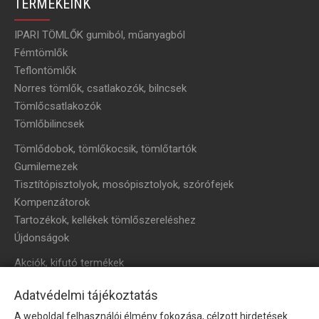
TERMÉKEINK
IPARI TÖMLŐK gumiból, műanyagból
Fémtömlők
Teflontömlők
Norres tömlők, csatlakozók, bilncsek
Tömlőcsatlakozók
Tömlőbilincsek
Tömlődobok, tömlőkocsik, tömlőtartók
Gumilemezek
Tisztítópisztolyok, mosópisztolyok, szórófejek
Kompenzátorok
Tartozékok, kellékek tömlőszereléshez
Újdonságok
Akciók, kifutó termékek
HÍRLEVÉL
Adatvédelmi tájékoztatás
A weboldal felhasználói élmény fokozása, célzott hirdetések