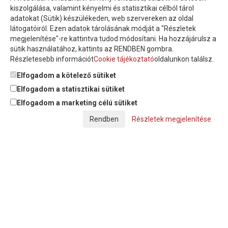
Íratkozzon fel hírlevelünkre!
kiszolgálása, valamint kényelmi és statisztikai célból tárol
adatokat (Sütik) készülékeden, web szervereken az oldal
látogatóiról. Ezen adatok tárolásának módját a "Részletek
megjelenítése"-re kattintva tudod módosítani. Ha hozzájárulsz a
sütik használatához, kattints az RENDBEN gombra.
Részletesebb információt
Cookie tájékoztató
oldalunkon találsz.
Feliratkozom a hírlevélre és nyilatkozom, hogy az
adatkezelési
tájékoztatót
elolvastam, megismertem és elfogadom.
Elfogadom a kötelező sütiket
Elfogadom a statisztikai sütiket
Elfogadom a marketing célú sütiket
© Copyright Triász-Tömlő Kft. | Minden jog fenntartva!
Részletek megjelenítése
Készítette:
Futureweb Design Kft