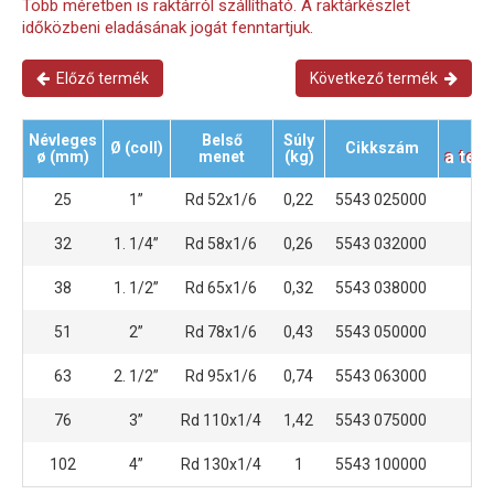
Több méretben is raktárról szállítható. A raktárkészlet
időközbeni eladásának jogát fenntartjuk.
Előző termék
Következő termék
A
Névleges
Belső
Súly
Ø (coll)
Cikkszám
a tel
ø (mm)
menet
(kg)
25
1”
Rd 52x1/6
0,22
5543 025000
A
32
1. 1/4”
Rd 58x1/6
0,26
5543 032000
A
38
1. 1/2”
Rd 65x1/6
0,32
5543 038000
A
51
2”
Rd 78x1/6
0,43
5543 050000
A
63
2. 1/2”
Rd 95x1/6
0,74
5543 063000
A
76
3”
Rd 110x1/4
1,42
5543 075000
A
102
4”
Rd 130x1/4
1
5543 100000
A