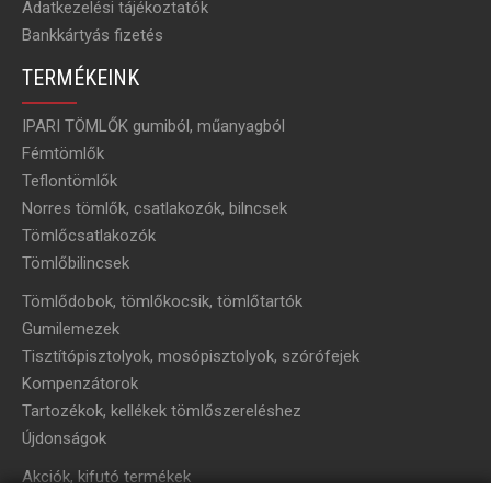
Adatkezelési tájékoztatók
Bankkártyás fizetés
TERMÉKEINK
IPARI TÖMLŐK gumiból, műanyagból
Fémtömlők
Teflontömlők
Norres tömlők, csatlakozók, bilncsek
Tömlőcsatlakozók
Tömlőbilincsek
Tömlődobok, tömlőkocsik, tömlőtartók
Gumilemezek
Tisztítópisztolyok, mosópisztolyok, szórófejek
Kompenzátorok
Tartozékok, kellékek tömlőszereléshez
Újdonságok
Akciók, kifutó termékek