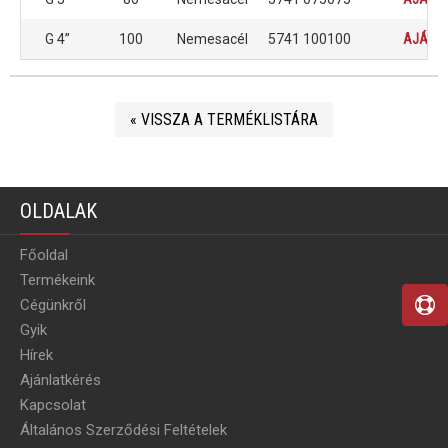
G 4”
100
Nemesacél
5741 100100
AJÁNLA
« VISSZA A TERMÉKLISTÁRA
OLDALAK
Főoldal
Termékeink
Cégünkről
Gyik
Hírek
Ajánlatkérés
Kapcsolat
Általános Szerződési Feltételek