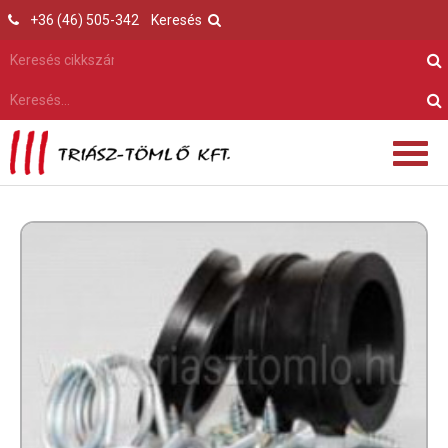
+36 (46) 505-342
Keresés