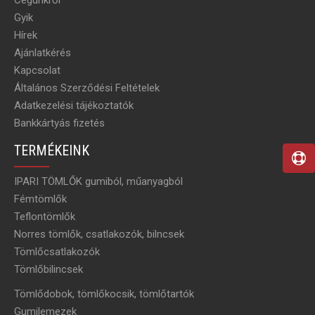
Cégünkről
Gyik
Hírek
Ajánlatkérés
Kapcsolat
Általános Szerződési Feltételek
Adatkezelési tájékoztatók
Bankkártyás fizetés
TERMÉKEINK
IPARI TÖMLŐK gumiból, műanyagból
Fémtömlők
Teflontömlők
Norres tömlők, csatlakozók, bilncsek
Tömlőcsatlakozók
Tömlőbilincsek
Tömlődobok, tömlőkocsik, tömlőtartók
Gumilemezek