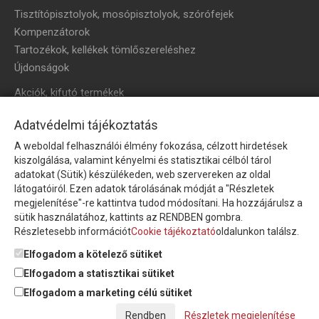
Tisztítópisztolyok, mosópisztolyok, szórófejek
Kompenzátorok
Tartozékok, kellékek tömlőszereléshez
Újdonságok
Akciók, kifutó termékek
HÍRLEVÉL
Adatvédelmi tájékoztatás
A weboldal felhasználói élmény fokozása, célzott hirdetések
Íratkozzon fel hírlevelünkre!
kiszolgálása, valamint kényelmi és statisztikai célból tárol
adatokat (Sütik) készülékeden, web szervereken az oldal
látogatóiról. Ezen adatok tárolásának módját a "Részletek
megjelenítése"-re kattintva tudod módosítani. Ha hozzájárulsz a
sütik használatához, kattints az RENDBEN gombra.
Részletesebb információt
Cookie tájékoztató
oldalunkon találsz.
Feliratkozom a hírlevélre és nyilatkozom, hogy az
adatkezelési
tájékoztatót
elolvastam, megismertem és elfogadom.
Elfogadom a kötelező sütiket
Elfogadom a statisztikai sütiket
Elfogadom a marketing célú sütiket
© Copyright Triász-Tömlő Kft. | Minden jog fenntartva!
Részletek megjelenítése