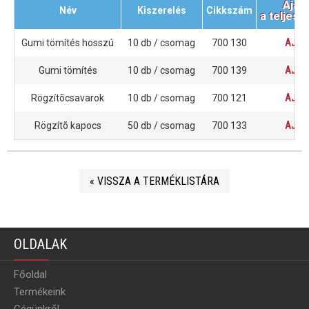
Aján
Név
Kiszerelés
Cikkszám
a teljes 
Gumi tömítés hosszú
10 db / csomag
700 130
AJÁN
Gumi tömítés
10 db / csomag
700 139
AJÁN
Rögzítõcsavarok
10 db / csomag
700 121
AJÁN
Rögzítõ kapocs
50 db / csomag
700 133
AJÁN
« VISSZA A TERMÉKLISTÁRA
OLDALAK
Főoldal
Termékeink