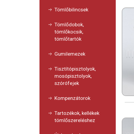
Tömlőbilincsek
Tömlődobok,
tömlőkocsik,
tömlőtartók
Gumilemezek
Tisztítópisztolyok,
mosópisztolyok,
szórófejek
Kompenzátorok
Tartozékok, kellékek
tömlőszereléshez