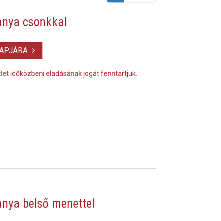
nya csonkkal
LAPJÁRA
szlet időközbeni eladásának jogát fenntartjuk.
nya belső menettel