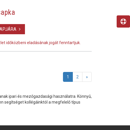
sapka
LAPJÁRA
szlet időközbeni eladásának jogát fenntartjuk.
1
2
»
anak ipari és mezőgazdasági használatra. Könnyű,
rjen segítséget kollégáinktól a megfelelő típus