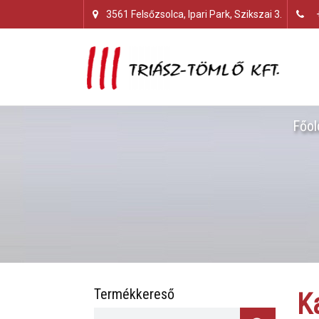
3561 Felsőzsolca, Ipari Park, Szikszai 3.
Főol
Termékkereső
K