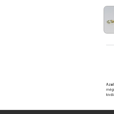
Az
a
mégis
kivá