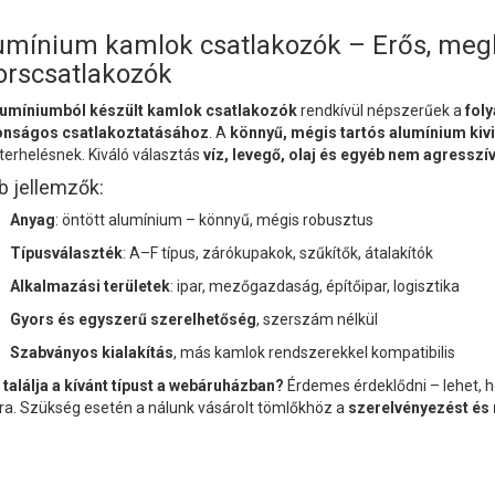
umínium kamlok csatlakozók – Erős, megb
orscsatlakozók
lumíniumból készült kamlok csatlakozók
rendkívül népszerűek a
fol
onságos csatlakoztatásához
. A
könnyű, mégis tartós alumínium kivi
 terhelésnek. Kiváló választás
víz, levegő, olaj és egyéb nem agressz
b jellemzők:
Anyag
: öntött alumínium – könnyű, mégis robusztus
Típusválaszték
: A–F típus, zárókupakok, szűkítők, átalakítók
Alkalmazási területek
: ipar, mezőgazdaság, építőipar, logisztika
Gyors és egyszerű szerelhetőség
, szerszám nélkül
Szabványos kialakítás
, más kamlok rendszerekkel kompatibilis
találja a kívánt típust a webáruházban?
Érdemes érdeklődni – lehet, 
lra. Szükség esetén a nálunk vásárolt tömlőkhöz a
szerelvényezést é