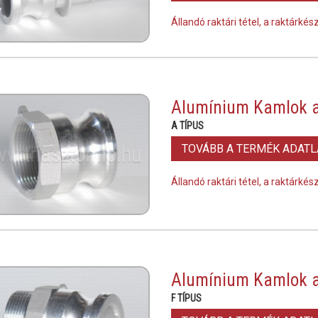
Állandó raktári tétel, a raktárké
Alumínium Kamlok a
A TÍPUS
TOVÁBB A TERMÉK ADAT
Állandó raktári tétel, a raktárké
Alumínium Kamlok a
F TÍPUS