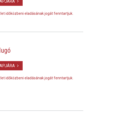
LAPJÁRA
szlet időközbeni eladásának jogát fenntartjuk.
dugó
LAPJÁRA
szlet időközbeni eladásának jogát fenntartjuk.