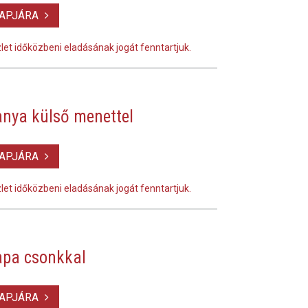
LAPJÁRA
szlet időközbeni eladásának jogát fenntartjuk.
nya külső menettel
LAPJÁRA
szlet időközbeni eladásának jogát fenntartjuk.
pa csonkkal
LAPJÁRA