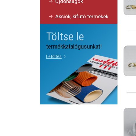
Újdonságok
Akciók, kifutó termékek
Töltse le
termékkatalógusunkat!
Letöltés