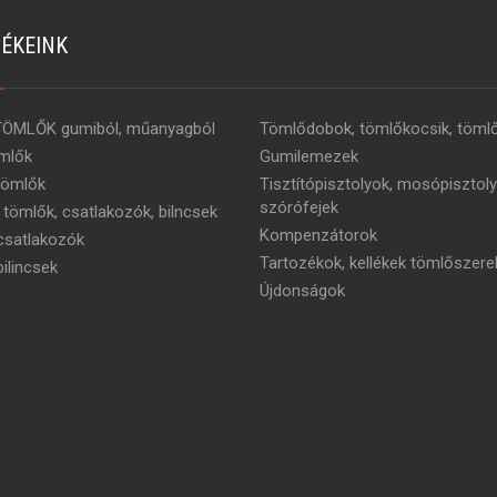
ÉKEINK
TÖMLŐK gumiból, műanyagból
Tömlődobok, tömlőkocsik, tömlő
mlők
Gumilemezek
tömlők
Tisztítópisztolyok, mosópisztoly
szórófejek
 tömlők, csatlakozók, bilncsek
Kompenzátorok
satlakozók
Tartozékok, kellékek tömlőszere
ilincsek
Újdonságok