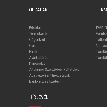
OLDALAK
TERM
Főoldal
IPARI 
Termékeink
Fémtö
Cégünkről
Teflon
Gyik
Norres
Hírek
Tömlőc
Ajánlatkérés
Tömlőb
Kapcsolat
Általános Szerződési Feltételek
Adatkezelési tájékoztatók
Bankkártyás fizetés
HÍRLEVÉL