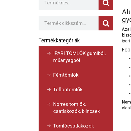
Al
gy
Az
a
bizt
Termékkategóriák
ipari
Főb
IPARI TÖMLŐK gumiból,
műanyagból
Fémtömlők
Teflontömlők
Nem 
Norres tömlők,
olda
csatlakozók, bilncsek
Tömlőcsatlakozók