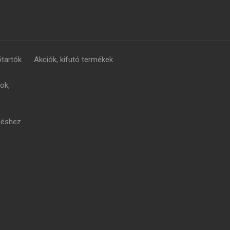
tartók
Akciók, kifutó termékek
ok,
léshez