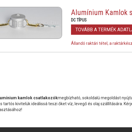
Alumínium Kamlok 
DC TÍPUS
TOVÁBB A TERMÉK ADAT
Állandó raktári tétel, a raktárké
lumínium kamlok csatlakozók
megbízható, sokoldalú megoldást nyújt
 tartós kivitelük ideálissá teszi őket víz, levegő és olaj szállítására. Ké
lasztásához!