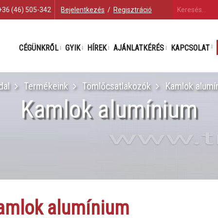
+36 (46) 505-342
Bejelentkezés
/
Regisztráció
CÉGÜNKRŐL
GYIK
HÍREK
AJÁNLATKÉRÉS
KAPCSOLAT
dal
Termékeink
Tömlőcsatlakozók
Kamlok alumí
Kamlok alumínium
amlok alumínium