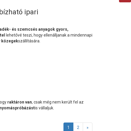
ízható ipari
yadék- és szemcsés anyagok gyors,
tel
lehetővé teszi, hogy ellenálljanak a mindennapi
ív közegek
szállítására.
hogy
raktáron van
, csak még nem került fel az
s nyomáspróbázást
is vállaljuk.
1
2
»