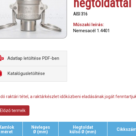
hegtoldattal
AISI 316
Műszaki leírás:
Nemesacél 1.4401
Adatlap letöltése PDF-ben
Katalógusletöltése
dó raktári tétel, a raktárkészlet időközbeni eladásának jogát fenntartjuk
Előző termék
Kamlok
Névleges
Hegtoldat
Cikkszá
méret
Ø (mm)
külső Ø (mm)