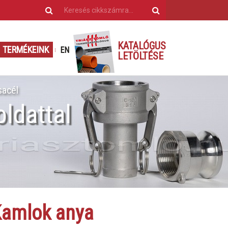
KATALÓGUS
TERMÉKEINK
EN
LETÖLTÉSE
acél
ldattal
amlok anya