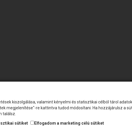
tések kiszolgálása, valamint kényelmi és statisztikai célból tárol adat
etek megjelenítése"-re kattintva tudod módosítani. Ha hozzájárulsz a s
 találsz.
sztikai sütiket
Elfogadom a marketing célú sütiket