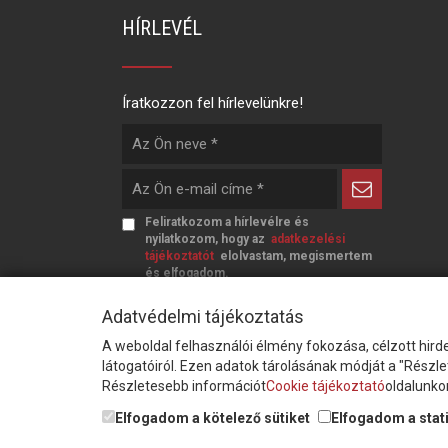
HÍRLEVÉL
Íratkozzon fel hírlevelünkre!
Feliratkozom a hírlevélre és
nyilatkozom, hogy az
adatkezelési
tájékoztatót
elolvastam, megismertem
és elfogadom.
Adatvédelmi tájékoztatás
A weboldal felhasználói élmény fokozása, célzott hirde
látogatóiról. Ezen adatok tárolásának módját a "Részl
Részletesebb információt
Cookie tájékoztató
oldalunkon
© Copyright Triász-Tömlő Kft. | Minden jog
Elfogadom a kötelező sütiket
Elfogadom a stati
fenntartva!