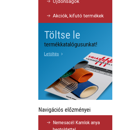
Újdonságok
Akciók, kifutó termékek
Töltse le
termékkatalógusunkat!
Letöltés
Navigációs előzményei
Nemesacél Kamlok anya
hegtoldattal