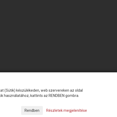
okat (Sütik) készülékeden, web szervereken az oldal
ütik használatához, kattints az RENDBEN gombra.
Készítette:
Futureweb Design Kft
Részletek megjelenítése