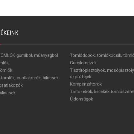
ÉKEINK
TÖMLŐK gumiból, műanyagból
Tömlődobok, tömlőkocsik, tömlő
mlők
Gumilemezek
tömlők
Tisztítópisztolyok, mosópisztoly
szórófejek
 tömlők, csatlakozók, bilncsek
Kompenzátorok
satlakozók
Tartozékok, kellékek tömlőszere
ilincsek
Újdonságok