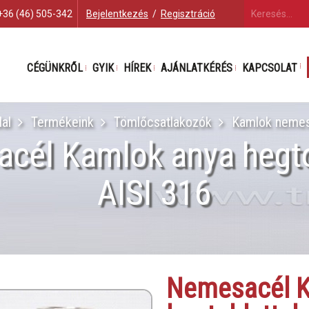
+36 (46) 505-342
Bejelentkezés
/
Regisztráció
CÉGÜNKRŐL
GYIK
HÍREK
AJÁNLATKÉRÉS
KAPCSOLAT
dal
Termékeink
Tömlőcsatlakozók
Kamlok nemes
cél Kamlok anya hegto
AISI 316
Nemesacél K