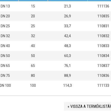
DN 13
15
21,3
111136
DN 20
20
26,9
110835
DN 25
25
33,7
110831
DN 32
32
42,4
110832
DN 40
40
48,3
110833
DN 50
50
60,3
110834
DN 65
65
76,1
110837
DN 75
80
88,9
110836
DN 100
100
114,3
111133
« VISSZA A TERMÉKLISTÁ