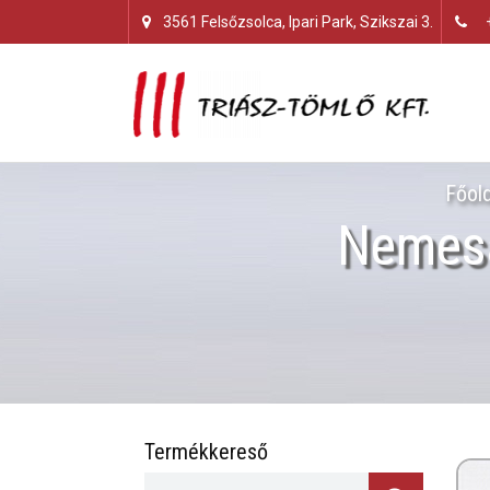
3561 Felsőzsolca, Ipari Park, Szikszai 3.
Főol
Nemesa
Termékkereső