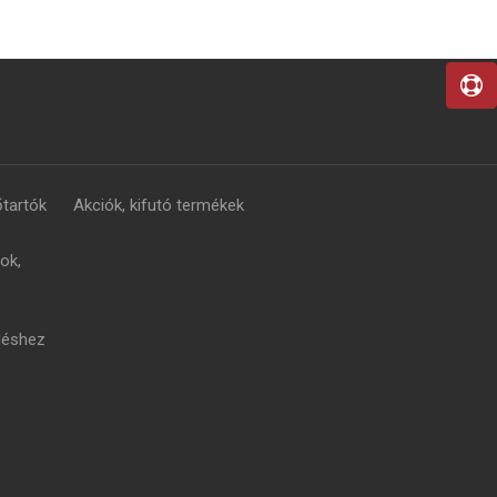
tartók
Akciók, kifutó termékek
ok,
léshez