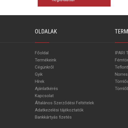
OLDALAK
TERM
Főoldal
IPARI 
Termékeink
Fémtö
Cégünkről
Teflon
Gyik
Norres
Hírek
Tömlőc
Ajánlatkérés
Tömlőb
Kapcsolat
Általános Szerződési Feltételek
Adatkezelési tájékoztatók
Bankkártyás fizetés