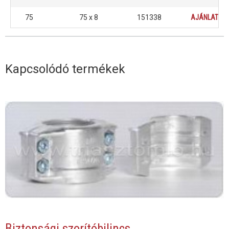
75
75 x 8
151338
AJÁNLATKÉ
Kapcsolódó termékek
Biztonsági szorítóbilincs