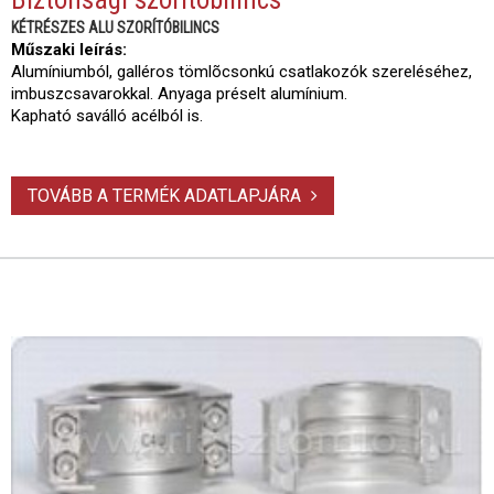
KÉTRÉSZES ALU SZORÍTÓBILINCS
Műszaki leírás:
Alumíniumból, galléros tömlõcsonkú csatlakozók szereléséhez,
imbuszcsavarokkal. Anyaga préselt alumínium.
Kapható saválló acélból is.
TOVÁBB A TERMÉK ADATLAPJÁRA