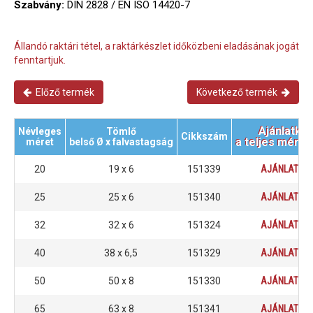
Szabvány:
DIN 2828 / EN ISO 14420-7
Állandó raktári tétel, a raktárkészlet időközbeni eladásának jogát
fenntartjuk.
Előző termék
Következő termék
Ajánlatké
Névleges
Tömlő
Cikkszám
a teljes méret
méret
belső Ø x falvastagság
20
19 x 6
151339
AJÁNLATKÉ
25
25 x 6
151340
AJÁNLATKÉ
32
32 x 6
151324
AJÁNLATKÉ
40
38 x 6,5
151329
AJÁNLATKÉ
50
50 x 8
151330
AJÁNLATKÉ
65
63 x 8
151341
AJÁNLATKÉ