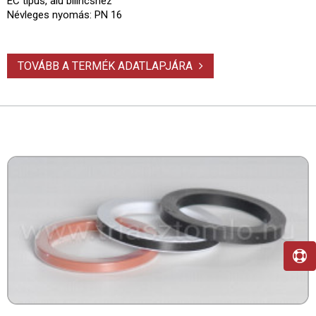
EC típus, alu bilincshez
Névleges nyomás: PN 16
TOVÁBB A TERMÉK ADATLAPJÁRA