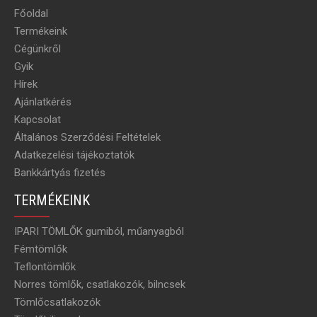
Főoldal
Termékeink
Cégünkről
Gyik
Hírek
Ajánlatkérés
Kapcsolat
Általános Szerződési Feltételek
Adatkezelési tájékoztatók
Bankkártyás fizetés
TERMÉKEINK
IPARI TÖMLŐK gumiból, műanyagból
Fémtömlők
Teflontömlők
Norres tömlők, csatlakozók, bilncsek
Tömlőcsatlakozók