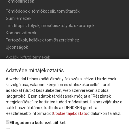
Tömlőbilincsek
Tömlődobok, tömlőkocsik, tömlőtartók
Gumilemezek
Tisztítópisztolyok, mosópisztolyok, szórófejek
Kompenzátorok
Tartozékok, kellékek tömlőszereléshez
Újdonságok
Akciók, kifutó termékek
HÍRLEVÉL
Adatvédelmi tájékoztatás
A weboldal felhasználói élmény fokozása, célzott hirdetések
Íratkozzon fel hírlevelünkre!
kiszolgálása, valamint kényelmi és statisztikai célból tárol
adatokat (Sütik) készülékeden, web szervereken az oldal
látogatóiról. Ezen adatok tárolásának módját a "Részletek
megjelenítése"-re kattintva tudod módosítani. Ha hozzájárulsz a
sütik használatához, kattints az RENDBEN gombra.
Részletesebb információt
Cookie tájékoztató
oldalunkon találsz.
Feliratkozom a hírlevélre és nyilatkozom, hogy az
adatkezelési
tájékoztatót
elolvastam, megismertem és elfogadom.
Elfogadom a kötelező sütiket