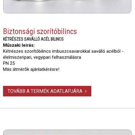
Biztonsági szorítóbilincs
KÉTRÉSZES SAVÁLLÓ ACÉL BILINCS
Műszaki leírás:
Kétrészes szorítóbilincs imbuszcsavarokkal saválló acélból -
élelmiszeripari, vegyipari felhasználásra
PN 25
Más átmérõk ajánlatkérésre!
TOVÁBB A TERMÉK ADATLAPJÁRA