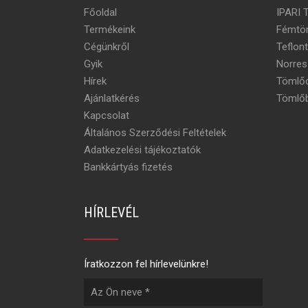
Főoldal
IPARI 
Termékeink
Fémtö
Cégünkről
Teflon
Gyik
Norres
Hírek
Tömlőc
Ajánlatkérés
Tömlőb
Kapcsolat
Általános Szerződési Feltételek
Adatkezelési tájékoztatók
Bankkártyás fizetés
HÍRLEVÉL
Íratkozzon fel hírlevelünkre!