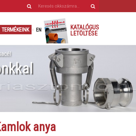
KATALÓGUS
TERMÉKEINK
EN
LETÖLTÉSE
acél
nkkal
amlok anya