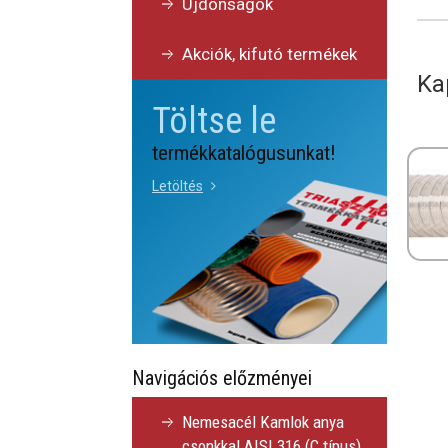
Újdonságok
Akciók, kifutó termékek
Ka
Töltse le
termékkatalógusunkat!
Letöltés
Navigációs előzményei
Nemesacél Kamlok anya
csonkkal AISI 316 (C típus)