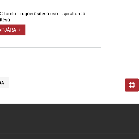
VC tömlõ - rugóerõsítésû csõ - spiráltömlõ -
ítésû
LAPJÁRA
RA