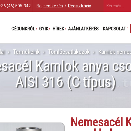
+36 (46) 505-342
Bejelentkezés
/
Regisztráció
CÉGÜNKRŐL
GYIK
HÍREK
AJÁNLATKÉRÉS
KAPCSOLAT
dal
Termékeink
Tömlőcsatlakozók
Kamlok nemes
sacél Kamlok anya cso
AISI 316 (C típus)
Nemesacél K