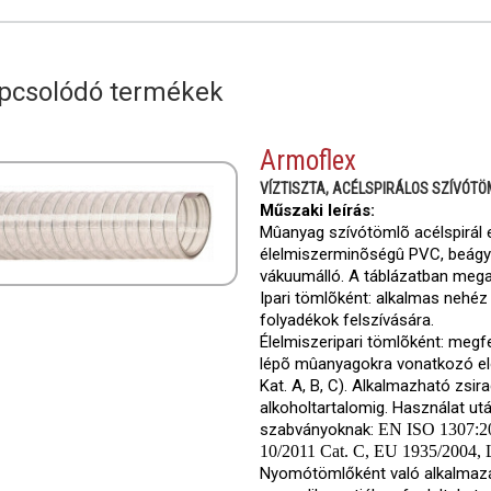
pcsolódó termékek
Armoflex
VÍZTISZTA, ACÉLSPIRÁLOS SZÍVÓTÖ
Műszaki leírás:
Mûanyag szívótömlõ acélspirál er
élelmiszerminõségû PVC, beágyazo
vákuumálló. A táblázatban meg
Ipari tömlõként: alkalmas nehé
folyadékok felszívására.
Élelmiszeripari tömlõként: megfe
lépõ mûanyagokra vonatkozó elõ
Kat. A, B, C). Alkalmazható zsi
alkoholtartalomig. Használat után
szabványoknak:
EN ISO 1307:20
10/2011 Cat. C, EU 1935/2004
Nyomótömlőként való alkalmazás