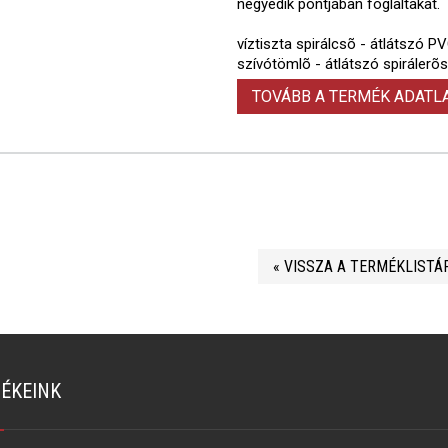
negyedik pontjában foglaltakat.
víztiszta spirálcsõ - átlátszó P
szívótömlõ - átlátszó spirálerõs
TOVÁBB A TERMÉK ADAT
« VISSZA A TERMÉKLISTÁ
ÉKEINK