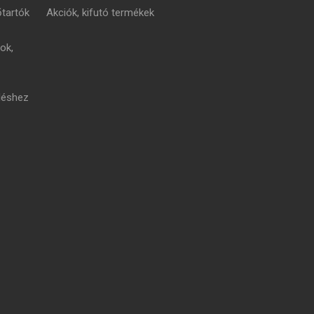
tartók
Akciók, kifutó termékek
ok,
léshez