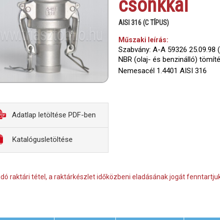
csonkkal
AISI 316 (C TÍPUS)
Műszaki leírás:
Szabvány: A-A 59326 25.09.98 
NBR (olaj- és benzinálló) tömít
Nemesacél 1.4401 AISI 316
Adatlap letöltése PDF-ben
Katalógusletöltése
dó raktári tétel, a raktárkészlet időközbeni eladásának jogát fenntartjuk