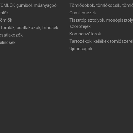
TÖMLŐK gumiból, műanyagból
Tömlődobok, tömlőkocsik, tömlő
mlők
Gumilemezek
tömlők
Tisztítópisztolyok, mosópisztoly
szórófejek
 tömlők, csatlakozók, bilncsek
Kompenzátorok
satlakozók
Tartozékok, kellékek tömlőszere
ilincsek
Újdonságok