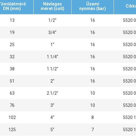
Tömlőátmérő
Névleges
Üzemi
Cikk
DN (mm)
méret (coll)
nyomás (bar)
13
1/2”
16
5520 
19
3/4”
16
5520 
25
1”
16
5520 
32
1.1/4”
16
5520 
38
1.1/2”
16
5520 
51
2”
16
5520 
63
2.1/2”
10
5520 
76
3”
10
5520 
102
4”
8
5520 
125
5”
7
5520 