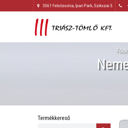
3561 Felsőzsolca, Ipari Park, Szikszai 3.
Főol
Neme
Termékkereső