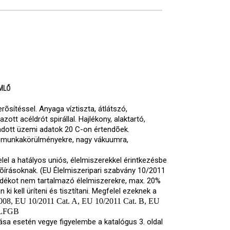
MLŐ
õsítéssel. Anyaga víztiszta, átlátszó,
tt acéldrót spirállal. Hajlékony, alaktartó,
adott üzemi adatok 20 C-on értendõek.
z munkakörülményekre, nagy vákuumra,
lel a hatályos uniós, élelmiszerekkel érintkezésbe
írásoknak. (EU Élelmiszeripari szabvány 10/2011
radékot nem tartalmazó élelmiszerekre, max. 20%
 ki kell üríteni és tisztítani. Megfelel ezeknek a
08, EU 10/2011 Cat. A, EU 10/2011 Cat. B, EU
, LFGB
a esetén vegye figyelembe a katalógus 3. oldal