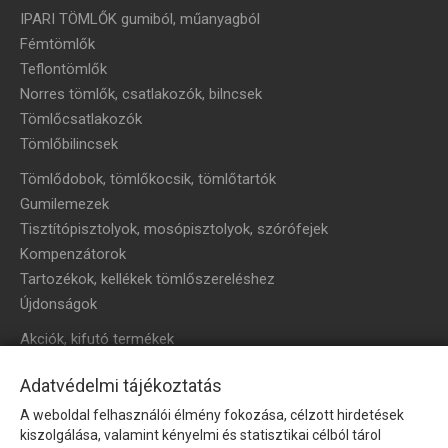
IPARI TÖMLŐK gumiból, műanyagból
Fémtömlők
Teflontömlők
Norres tömlők, csatlakozók, bilncsek
Tömlőcsatlakozók
Tömlőbilincsek
Tömlődobok, tömlőkocsik, tömlőtartók
Gumilemezek
Tisztítópisztolyok, mosópisztolyok, szórófejek
Kompenzátorok
Tartozékok, kellékek tömlőszereléshez
Újdonságok
Akciók, kifutó termékek
HÍRLEVÉL
Adatvédelmi tájékoztatás
A weboldal felhasználói élmény fokozása, célzott hirdetések
Íratkozzon fel hírlevelünkre!
kiszolgálása, valamint kényelmi és statisztikai célból tárol