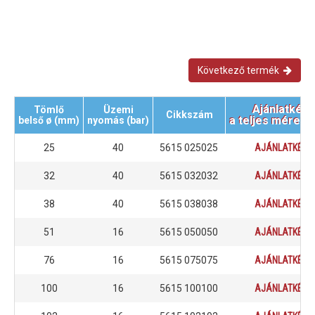
Következő termék
Ajánlatkéré
Tömlő
Üzemi
Cikkszám
a teljes mérets
belső ø (mm)
nyomás (bar)
25
40
5615 025025
AJÁNLATKÉRÉ
32
40
5615 032032
AJÁNLATKÉRÉ
38
40
5615 038038
AJÁNLATKÉRÉ
51
16
5615 050050
AJÁNLATKÉRÉ
76
16
5615 075075
AJÁNLATKÉRÉ
100
16
5615 100100
AJÁNLATKÉRÉ