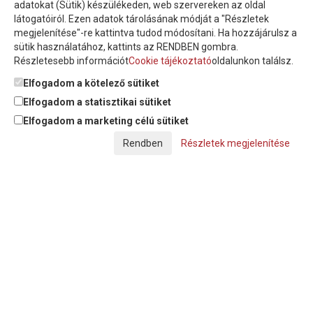
adatokat (Sütik) készülékeden, web szervereken az oldal
látogatóiról. Ezen adatok tárolásának módját a "Részletek
megjelenítése"-re kattintva tudod módosítani. Ha hozzájárulsz a
sütik használatához, kattints az RENDBEN gombra.
Részletesebb információt
Cookie tájékoztató
oldalunkon találsz.
Feliratkozom a hírlevélre és nyilatkozom, hogy az
adatkezelési
tájékoztatót
elolvastam, megismertem és elfogadom.
Elfogadom a kötelező sütiket
Elfogadom a statisztikai sütiket
Elfogadom a marketing célú sütiket
© Copyright Triász-Tömlő Kft. | Minden jog fenntartva!
Részletek megjelenítése
Készítette:
Futureweb Design Kft