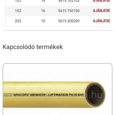
102
16
5615 102102
AJÁNLATKÉRÉ
152
16
5615 150150
AJÁNLATKÉRÉ
203
10
5615 200200
AJÁNLATKÉRÉ
Kapcsolódó termékek