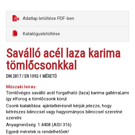
Adatlap letöltése PDF-ben
Katalógusletöltése
Saválló acél laza karima
tömlőcsonkkal
DIN 2817 / EN 1092-1 MÉRETŰ
Műszaki leírás:
Tömlővéges saválló acél forgatható (laza) karima gallérral,ami
így elforog a tömlőcsonk körül.
Csonk kialakítása: ajánlatkérésnél kérjük jelezze, hogy
kétrészes bilinccsel vagy hagyományos bilinccsel szeretné
szerelni.
Anyagminőség: 1.4408 (AISI 316)
Egyedi méretek is rendelhetőek!