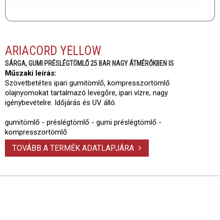
ARIACORD YELLOW
SÁRGA, GUMI PRÉSLÉGTÖMLŐ 25 BAR NAGY ÁTMÉRŐKBEN IS
Műszaki leírás:
Szövetbetétes ipari gumitömlő, kompresszortömlő
olajnyomokat tartalmazó levegőre, ipari vízre, nagy
igénybevételre. Időjárás és UV álló.
gumitömlő - préslégtömlő - gumi préslégtömlő -
kompresszortömlő
TOVÁBB A TERMÉK ADATLAPJÁRA