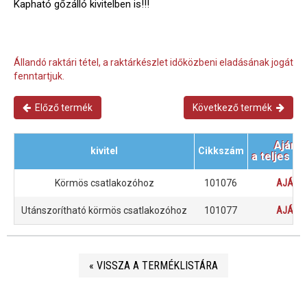
Kapható gőzálló kivitelben is!!!
Állandó raktári tétel, a raktárkészlet időközbeni eladásának jogát
fenntartjuk.
Előző termék
Következő termék
Ajánl
kivitel
Cikkszám
a teljes m
Körmös csatlakozóhoz
101076
AJÁNLA
Utánszorítható körmös csatlakozóhoz
101077
AJÁNLA
« VISSZA A TERMÉKLISTÁRA