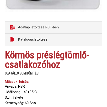
Adatlap letöltése PDF-ben
Katalógusletöltése
Körmös préslégtömlő-
csatlakozóhoz
OLAJÁLLÓ GUMITÖMÍTÉS
Műszaki leírás:
Anyaga: NBR
Hőállóság: -40+95 C
Szín: fekete
Keménység: 60 ShA