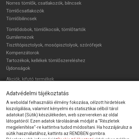
Norres tömlők, csatlakozók, bilncsek
Tömlőcsatlakozók
Tömlőbilincsek
Tömlődobok, tömlőkocsik, tömlőtartók
Gumilemezek
Tisztítópisztolyok, mosópisztolyok, szórófejek
Kompenzátorok
Tartozékok, kellékek tömlőszereléshez
Újdonságok
Akciók, kifutó termékek
HÍRLEVÉL
Adatvédelmi tájékoztatás
A weboldal felhasználói élmény fokozása, célzott hirdetések
Íratkozzon fel hírlevelünkre!
kiszolgálása, valamint kényelmi és statisztikai célból tárol
adatokat (Sütik) készülékeden, web szervereken az oldal
látogatóiról. Ezen adatok tárolásának módját a "Részletek
megjelenítése"-re kattintva tudod módosítani. Ha hozzájárulsz a
sütik használatához, kattints az RENDBEN gombra.