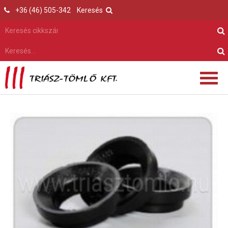
+36 (46) 505-342
Keresés