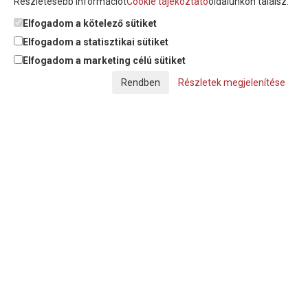
Részletesebb információt
Cookie tájékoztató
oldalunkon találsz.
Feliratkozom a hírlevélre és nyilatkozom, hogy az
adatkezelési
tájékoztatót
elolvastam, megismertem és elfogadom.
Elfogadom a kötelező sütiket
Elfogadom a statisztikai sütiket
Elfogadom a marketing célú sütiket
© Copyright Triász-Tömlő Kft. | Minden jog fenntartva!
Részletek megjelenítése
Készítette:
Futureweb Design Kft