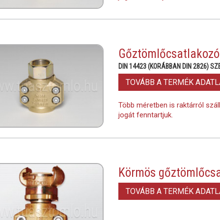
Gőztömlőcsatlakozó
DIN 14423 (KORÁBBAN DIN 2826) SZ
TOVÁBB A TERMÉK ADAT
Több méretben is raktárról szál
jogát fenntartjuk.
Körmös gőztömlőcsa
TOVÁBB A TERMÉK ADAT