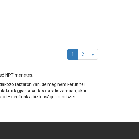
1
2
»
első NPT menetes.
atlakozó raktáron van, de még nem került fel
talakítók gyártását kis darabszámban
, akár
tot – segítünk a biztonságos rendszer