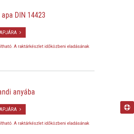
 apa DIN 14423
LAPJÁRA
lítható. A raktárkészlet időközbeni eladásának
landi anyába
LAPJÁRA
lítható. A raktárkészlet időközbeni eladásának