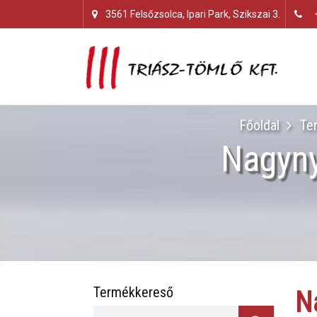
3561 Felsőzsolca, Ipari Park, Szikszai 3.
Főoldal
Te
Nagyny
Termékkereső
N