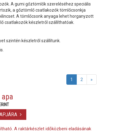
kozók. A gumi gőztömlők szereléséhez speciális
tartozik, a gőztömlő csatlakozók tömlőcsonkja
a bilincset. A tömlőcsonk anyaga lehet horganyzott
ő csatlakozók készletről szállíthatóak.
t szintén készletről szállítunk.
is.
1
2
»
 apa
ERINT
LAPJÁRA
lítható. A raktárkészlet időközbeni eladásának