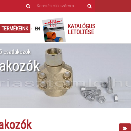
KATALÓGUS
TERMÉKEINK
EN
LETÖLTÉSE
 csatlakozók
lakozók
akozók