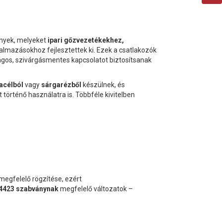
ények, melyeket
ipari gőzvezetékekhez,
lmazásokhoz fejlesztettek ki. Ezek a csatlakozók
ságos, szivárgásmentes kapcsolatot biztosítsanak
acélból
vagy
sárgarézből
készülnek, és
t történő használatra is. Többféle kivitelben
egfelelő rögzítése, ezért
4423 szabványnak
megfelelő változatok –