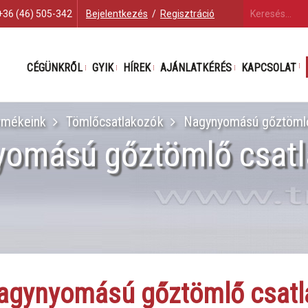
+36 (46) 505-342
Bejelentkezés
/
Regisztráció
CÉGÜNKRŐL
GYIK
HÍREK
AJÁNLATKÉRÉS
KAPCSOLAT
rmékeink
Tömlőcsatlakozók
Nagynyomású gőztömlő
omású gőztömlő csat
agynyomású gőztömlő csatl