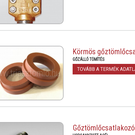
Körmös gőztömlőcsa
GŐZÁLLÓ TÖMÍTÉS
TOVÁBB A TERMÉK ADAT
Gőztömlőcsatlakozó