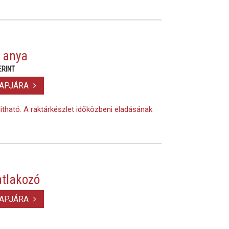
 anya
ERINT
LAPJÁRA
lítható. A raktárkészlet időközbeni eladásának
tlakozó
LAPJÁRA