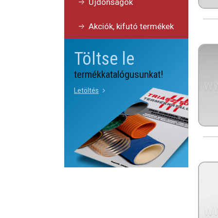
Újdonságok
Akciók, kifutó termékek
Töltse le
termékkatalógusunkat!
Letöltés