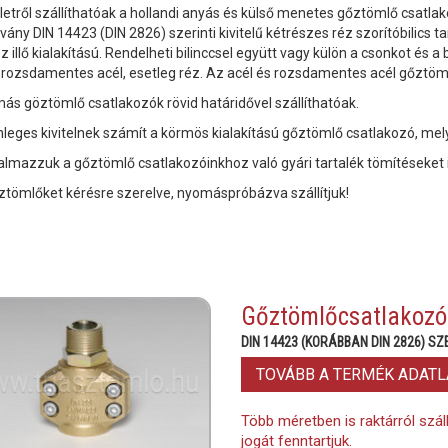
letről szállíthatóak a hollandi anyás és külső menetes gőztömlő csatla
vány DIN 14423 (DIN 2826) szerinti kivitelű kétrészes réz szorítóbilics 
 illő kialakítású. Rendelheti bilinccsel együtt vagy külön a csonkot és 
, rozsdamentes acél, esetleg réz. Az acél és rozsdamentes acél gőztöml
más göztömlő csatlakozók rövid határidővel szállíthatóak.
nleges kivitelnek számít a körmös kialakítású gőztömlő csatlakozó, melye
almazzuk a gőztömlő csatlakozóinkhoz való gyári tartalék tömítéseket 
ztömlőket kérésre szerelve, nyomáspróbázva szállítjuk!
Gőztömlőcsatlakozó
DIN 14423 (KORÁBBAN DIN 2826) SZ
TOVÁBB A TERMÉK ADAT
Több méretben is raktárról szál
jogát fenntartjuk.