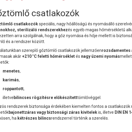
ztömlő csatlakozók
ztömlő csatlakozók
speciális, nagy hőállóságú és nyomásálló szerelv
nokhoz, sterilizáló rendszerekhez
és egyéb magas hőmérsékletű alka
jezetten arra szolgálnak, hogy a gőz nyomása és hője mellett is bizton
mlő és a rendszer között.
nálatunkban szereplő gőztömlő csatlakozók jellemzően
rozsdamentes 
lmasak akár
+210 °C feletti hőmérséklet
és
nagy üzemi nyomás
mellet
hetők:
menetes
,
karimás
,
roppantott
,
illetve
bilincses rögzítésre előkészített
tömlővéggel.
zös rendszerek biztonsága érdekében kiemelten fontos a csatlakozók m
hetők
bajonettzáras vagy biztonsági záras kivitelek
is, illetve
DIN EN 1
nösen, ha
kétrészes bilincs
rendszerrel történik a szerelés.