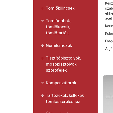
Kész
Tömlőbilincsek
szab
ehhez
acél
Tömlődobok,
Kari
tömlőkocsik,
tömlőtartók
Külö
Forg
Gumilemezek
A gő
Tisztítópisztolyok,
mosópisztolyok,
szórófejek
Kompenzátorok
Tartozékok, kellékek
tömlőszereléshez