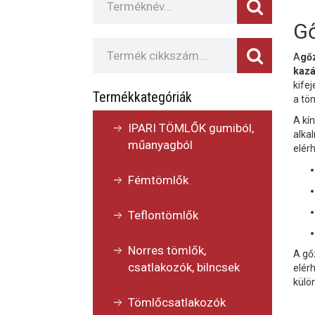
Gő
A
gő
kazá
kife
Termékkategóriák
a tö
A kí
IPARI TÖMLŐK gumiból,
alka
műanyagból
elér
Fémtömlők
Teflontömlők
Norres tömlők,
A gő
csatlakozók, bilncsek
elér
külö
Tömlőcsatlakozók