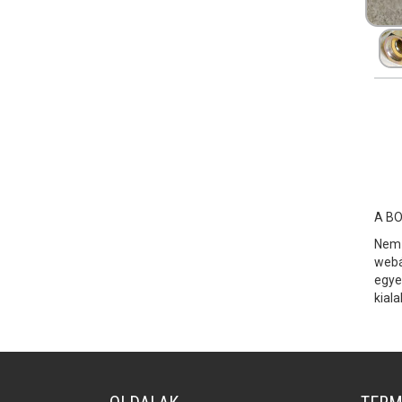
A BO
Nem 
webá
egye
kial