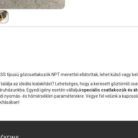
SS típusú gőzcsatlakozók NPT menettel ellátottak, lehet külső vagy b
találja az ideális kialakítást? Lehetséges, hogy a keresett gőztömlő cs
ruházunkba. Egyedi igény esetén vállaljuk
speciális csatlakozók és á
di nyomás- és hőmérséklet-paraméterekre. Vegye fel velünk a kapcsola
akításában!