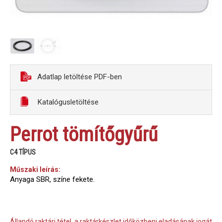
Adatlap letöltése PDF-ben
Katalógusletöltése
Perrot tömítőgyűrű
C4 TÍPUS
Műszaki leírás:
Anyaga SBR, színe fekete.
Állandó raktári tétel, a raktárkészlet időközbeni eladásának jogát