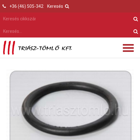
+36 (46) 505-342
Keresés