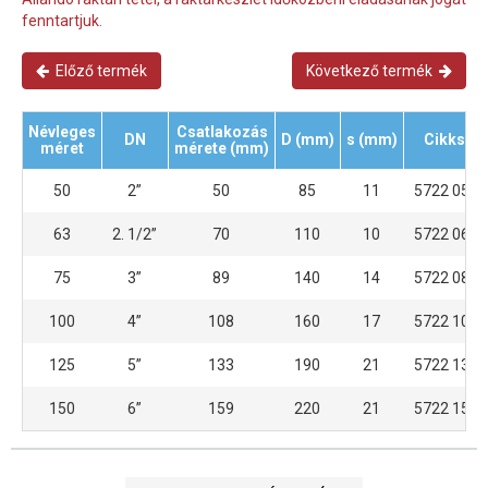
fenntartjuk.
Előző termék
Következő termék
Névleges
Csatlakozás
DN
D (mm)
s (mm)
Cikkszá
méret
mérete (mm)
50
2”
50
85
11
5722 0500
63
2. 1/2”
70
110
10
5722 0630
75
3”
89
140
14
5722 0890
100
4”
108
160
17
5722 1080
125
5”
133
190
21
5722 1330
150
6”
159
220
21
5722 1590