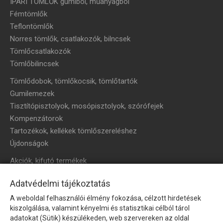
IPARI TÖMLŐK gumiból, műanyagból
Fémtömlők
Teflontömlők
Norres tömlők, csatlakozók, bilncsek
Tömlőcsatlakozók
Tömlőbilincsek
Tömlődobok, tömlőkocsik, tömlőtartók
Gumilemezek
Tisztítópisztolyok, mosópisztolyok, szórófejek
Kompenzátorok
Tartozékok, kellékek tömlőszereléshez
Újdonságok
Akciók, kifutó termékek
HÍRLEVÉL
Adatvédelmi tájékoztatás
A weboldal felhasználói élmény fokozása, célzott hirdetések
Íratkozzon fel hírlevelünkre!
kiszolgálása, valamint kényelmi és statisztikai célból tárol
adatokat (Sütik) készülékeden, web szervereken az oldal