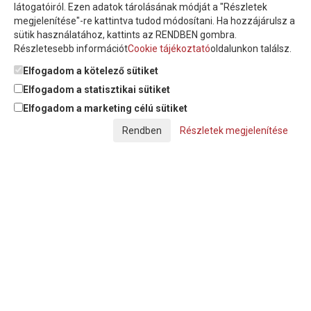
látogatóiról. Ezen adatok tárolásának módját a "Részletek
megjelenítése"-re kattintva tudod módosítani. Ha hozzájárulsz a
sütik használatához, kattints az RENDBEN gombra.
Részletesebb információt
Cookie tájékoztató
oldalunkon találsz.
Feliratkozom a hírlevélre és nyilatkozom, hogy az
adatkezelési
tájékoztatót
elolvastam, megismertem és elfogadom.
Elfogadom a kötelező sütiket
Elfogadom a statisztikai sütiket
Elfogadom a marketing célú sütiket
© Copyright Triász-Tömlő Kft. | Minden jog fenntartva!
Részletek megjelenítése
Készítette:
Futureweb Design Kft