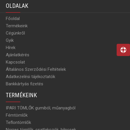
OLDALAK
Főoldal
Termékeink
Cégünkről
Gyik
Hírek
Ajánlatkérés
Kapcsolat
Általános Szerződési Feltételek
Adatkezelési tájékoztatók
Bankkártyás fizetés
TERMÉKEINK
IPARI TÖMLŐK gumiból, műanyagból
Fémtömlők
Teflontömlők
Norres tömlők, csatlakozók, bilncsek