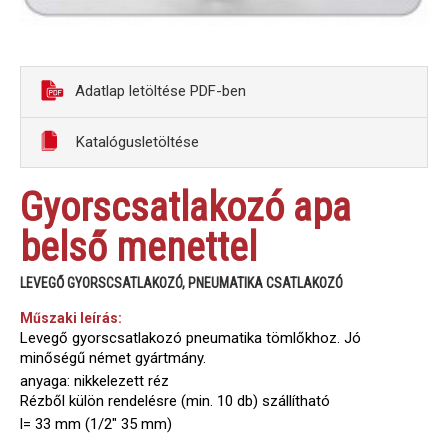
Adatlap letöltése PDF-ben
Katalógusletöltése
Gyorscsatlakozó apa
belső menettel
LEVEGŐ GYORSCSATLAKOZÓ, PNEUMATIKA CSATLAKOZÓ
Műszaki leírás:
Levegő gyorscsatlakozó pneumatika tömlőkhoz. Jó
minőségű német gyártmány.
anyaga: nikkelezett réz
Rézből külön rendelésre (min. 10 db) szállítható
l= 33 mm (1/2" 35 mm)