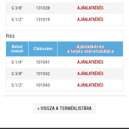
G 3/8"
131028
AJÁNLATKÉRÉS
G 1/2"
131019
AJÁNLATKÉRÉS
Réz
Ajánlatkérés
Belső
Cikkszám
a teljes méretskálára
menet
G 1/4"
101041
AJÁNLATKÉRÉS
G 3/8"
101042
AJÁNLATKÉRÉS
G 1/2"
101043
AJÁNLATKÉRÉS
« VISSZA A TERMÉKLISTÁRA