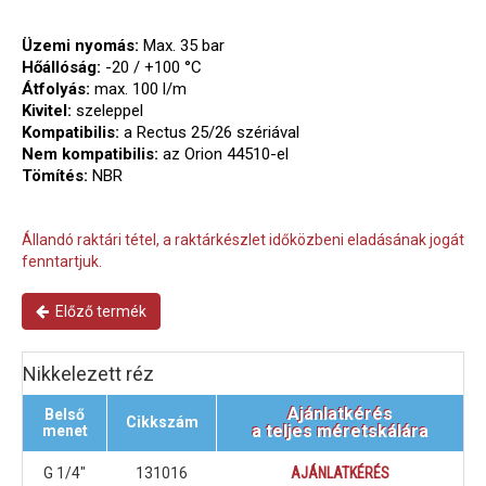
Üzemi nyomás:
Max. 35 bar
Hőállóság:
-20 / +100 °C
Átfolyás:
max. 100 l/m
Kivitel:
szeleppel
Kompatibilis:
a Rectus 25/26 szériával
Nem kompatibilis:
az Orion 44510-el
Tömítés:
NBR
Állandó raktári tétel, a raktárkészlet időközbeni eladásának jogát
fenntartjuk.
Előző termék
Nikkelezett réz
Ajánlatkérés
Belső
Cikkszám
a teljes méretskálára
menet
G 1/4"
131016
AJÁNLATKÉRÉS