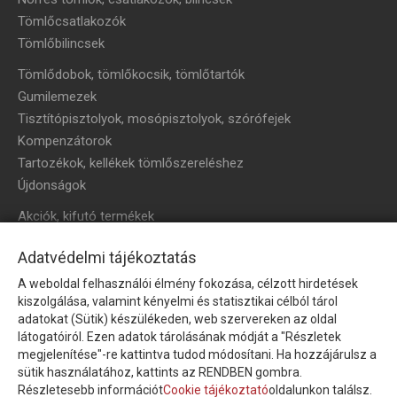
Tömlőcsatlakozók
Tömlőbilincsek
Tömlődobok, tömlőkocsik, tömlőtartók
Gumilemezek
Tisztítópisztolyok, mosópisztolyok, szórófejek
Kompenzátorok
Tartozékok, kellékek tömlőszereléshez
Újdonságok
Akciók, kifutó termékek
HÍRLEVÉL
Adatvédelmi tájékoztatás
A weboldal felhasználói élmény fokozása, célzott hirdetések
Íratkozzon fel hírlevelünkre!
kiszolgálása, valamint kényelmi és statisztikai célból tárol
adatokat (Sütik) készülékeden, web szervereken az oldal
látogatóiról. Ezen adatok tárolásának módját a "Részletek
megjelenítése"-re kattintva tudod módosítani. Ha hozzájárulsz a
sütik használatához, kattints az RENDBEN gombra.
Részletesebb információt
Cookie tájékoztató
oldalunkon találsz.
Feliratkozom a hírlevélre és nyilatkozom, hogy az
adatkezelési