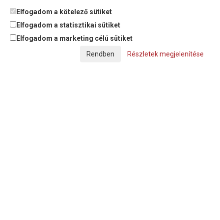
tájékoztatót
elolvastam, megismertem és elfogadom.
Elfogadom a kötelező sütiket
Elfogadom a statisztikai sütiket
Elfogadom a marketing célú sütiket
© Copyright Triász-Tömlő Kft. | Minden jog fenntartva!
Részletek megjelenítése
Készítette:
Futureweb Design Kft