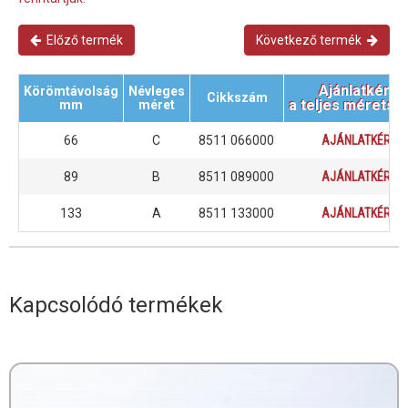
Előző termék
Következő termék
Ajánlatkérés
Körömtávolság
Névleges
Cikkszám
a teljes méretsk
mm
méret
66
C
8511 066000
AJÁNLATKÉRÉS
89
B
8511 089000
AJÁNLATKÉRÉS
133
A
8511 133000
AJÁNLATKÉRÉS
Kapcsolódó termékek