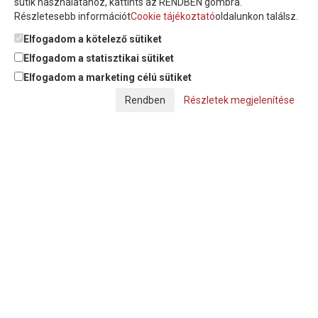
sütik használatához, kattints az RENDBEN gombra.
Részletesebb információt
Cookie tájékoztató
oldalunkon találsz.
Feliratkozom a hírlevélre és nyilatkozom, hogy az
adatkezelési
tájékoztatót
elolvastam, megismertem és elfogadom.
Elfogadom a kötelező sütiket
Elfogadom a statisztikai sütiket
Elfogadom a marketing célú sütiket
© Copyright Triász-Tömlő Kft. | Minden jog fenntartva!
Részletek megjelenítése
Készítette:
Futureweb Design Kft