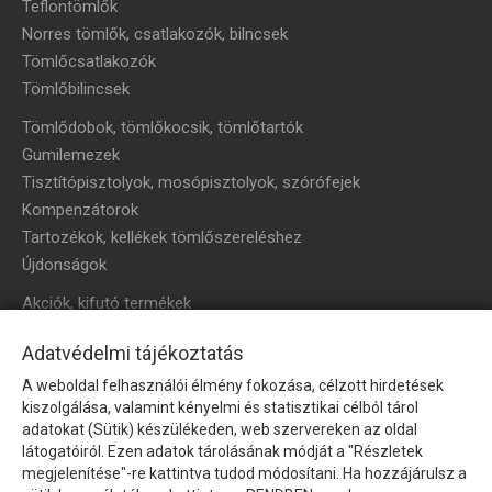
Teflontömlők
Norres tömlők, csatlakozók, bilncsek
Tömlőcsatlakozók
Tömlőbilincsek
Tömlődobok, tömlőkocsik, tömlőtartók
Gumilemezek
Tisztítópisztolyok, mosópisztolyok, szórófejek
Kompenzátorok
Tartozékok, kellékek tömlőszereléshez
Újdonságok
Akciók, kifutó termékek
HÍRLEVÉL
Adatvédelmi tájékoztatás
A weboldal felhasználói élmény fokozása, célzott hirdetések
Íratkozzon fel hírlevelünkre!
kiszolgálása, valamint kényelmi és statisztikai célból tárol
adatokat (Sütik) készülékeden, web szervereken az oldal
látogatóiról. Ezen adatok tárolásának módját a "Részletek
megjelenítése"-re kattintva tudod módosítani. Ha hozzájárulsz a