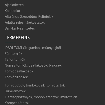
Ajánlatkérés
Kapcsolat
Általános Szerződési Feltételek
Adatkezelési tájékoztatók
Bankkártyás fizetés
TERMÉKEINK
IPARI TÖMLŐK gumiból, műanyagból
Fémtömlők
Teflontömlők
Norres tömlők, csatlakozók, bilncsek
Tömlőcsatlakozók
Tömlőbilincsek
Tömlődobok, tömlőkocsik, tömlőtartók
Gumilemezek
Tisztítópisztolyok, mosópisztolyok, szórófejek
Kompenzátorok