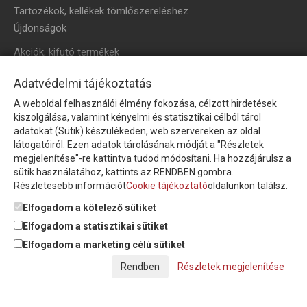
Tartozékok, kellékek tömlőszereléshez
Újdonságok
Akciók, kifutó termékek
HÍRLEVÉL
Adatvédelmi tájékoztatás
A weboldal felhasználói élmény fokozása, célzott hirdetések
Íratkozzon fel hírlevelünkre!
kiszolgálása, valamint kényelmi és statisztikai célból tárol
adatokat (Sütik) készülékeden, web szervereken az oldal
látogatóiról. Ezen adatok tárolásának módját a "Részletek
megjelenítése"-re kattintva tudod módosítani. Ha hozzájárulsz a
sütik használatához, kattints az RENDBEN gombra.
Részletesebb információt
Cookie tájékoztató
oldalunkon találsz.
Feliratkozom a hírlevélre és nyilatkozom, hogy az
adatkezelési
tájékoztatót
elolvastam, megismertem és elfogadom.
Elfogadom a kötelező sütiket
Elfogadom a statisztikai sütiket
Elfogadom a marketing célú sütiket
© Copyright Triász-Tömlő Kft. | Minden jog fenntartva!
Részletek megjelenítése
Készítette:
Futureweb Design Kft