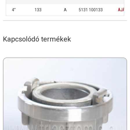
4”
133
A
5131 100133
AJÁNL
Kapcsolódó termékek