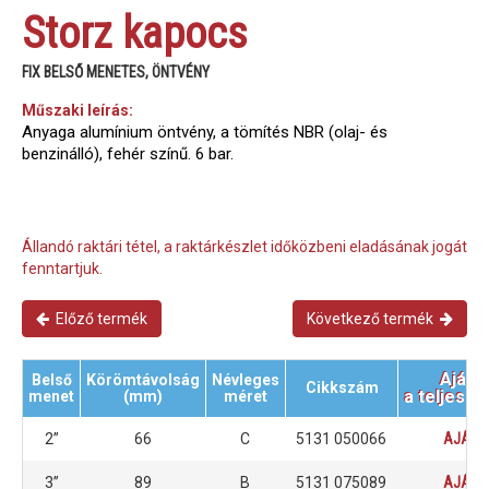
Storz kapocs
FIX BELSŐ MENETES, ÖNTVÉNY
Műszaki leírás:
Anyaga alumínium öntvény, a tömítés NBR (olaj- és
benzinálló), fehér színű. 6 bar.
Állandó raktári tétel, a raktárkészlet időközbeni eladásának jogát
fenntartjuk.
Előző termék
Következő termék
Ajánl
Belső
Körömtávolság
Névleges
Cikkszám
a teljes m
menet
(mm)
méret
2”
66
C
5131 050066
AJÁNL
3”
89
B
5131 075089
AJÁNL