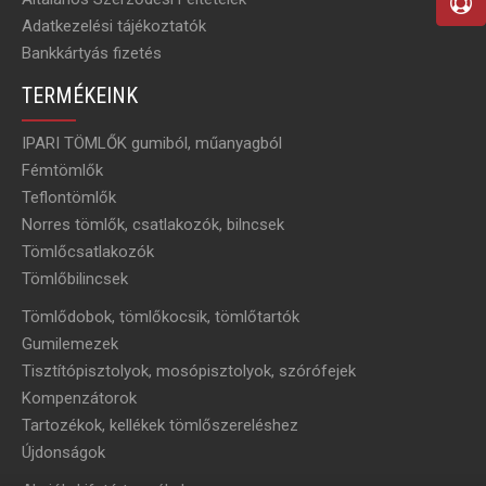
Adatkezelési tájékoztatók
Bankkártyás fizetés
TERMÉKEINK
IPARI TÖMLŐK gumiból, műanyagból
Fémtömlők
Teflontömlők
Norres tömlők, csatlakozók, bilncsek
Tömlőcsatlakozók
Tömlőbilincsek
Tömlődobok, tömlőkocsik, tömlőtartók
Gumilemezek
Tisztítópisztolyok, mosópisztolyok, szórófejek
Kompenzátorok
Tartozékok, kellékek tömlőszereléshez
Újdonságok