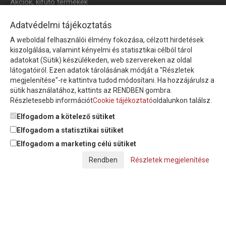
Akciók, kifutó termékek
HÍRLEVÉL
Adatvédelmi tájékoztatás
A weboldal felhasználói élmény fokozása, célzott hirdetések
Íratkozzon fel hírlevelünkre!
kiszolgálása, valamint kényelmi és statisztikai célból tárol
adatokat (Sütik) készülékeden, web szervereken az oldal
látogatóiról. Ezen adatok tárolásának módját a "Részletek
megjelenítése"-re kattintva tudod módosítani. Ha hozzájárulsz a
sütik használatához, kattints az RENDBEN gombra.
Részletesebb információt
Cookie tájékoztató
oldalunkon találsz.
Feliratkozom a hírlevélre és nyilatkozom, hogy az
adatkezelési
tájékoztatót
elolvastam, megismertem és elfogadom.
Elfogadom a kötelező sütiket
Elfogadom a statisztikai sütiket
Elfogadom a marketing célú sütiket
© Copyright Triász-Tömlő Kft. | Minden jog fenntartva!
Részletek megjelenítése
Készítette:
Futureweb Design Kft