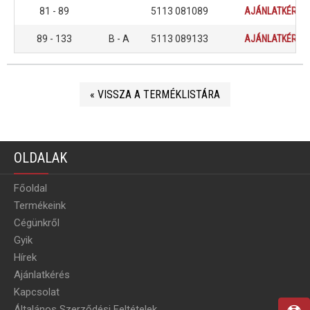
81 - 89
5113 081089
AJÁNLATKÉRÉS
89 - 133
B - A
5113 089133
AJÁNLATKÉRÉS
« VISSZA A TERMÉKLISTÁRA
OLDALAK
Főoldal
Termékeink
Cégünkről
Gyik
Hírek
Ajánlatkérés
Kapcsolat
Általános Szerződési Feltételek