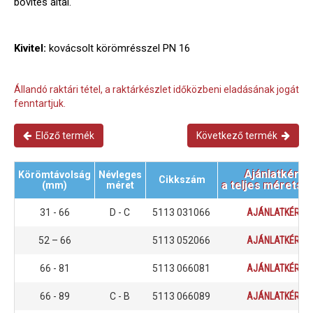
bővítés által.
Kivitel:
kovácsolt körömrésszel PN 16
Állandó raktári tétel, a raktárkészlet időközbeni eladásának jogát
fenntartjuk.
Előző termék
Következő termék
Ajánlatkérés
Körömtávolság
Névleges
Cikkszám
a teljes méretsk
(mm)
méret
31 - 66
D - C
5113 031066
AJÁNLATKÉRÉS
52 – 66
5113 052066
AJÁNLATKÉRÉS
66 - 81
5113 066081
AJÁNLATKÉRÉS
66 - 89
C - B
5113 066089
AJÁNLATKÉRÉS