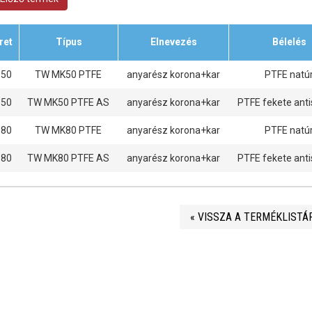
ret
Típus
Elnevezés
Bélelés
 50
TW MK50 PTFE
anyarész korona+kar
PTFE natú
 50
TW MK50 PTFE AS
anyarész korona+kar
PTFE fekete anti
 80
TW MK80 PTFE
anyarész korona+kar
PTFE natú
 80
TW MK80 PTFE AS
anyarész korona+kar
PTFE fekete anti
« VISSZA A TERMÉKLISTÁ