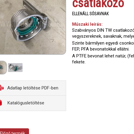
csatlakozó
ELLENÁLL SÓSAVNAK
Műszaki leírás:
Szabványos DIN TW csatlakozók 
vegyszereknek, savaknak, mely
Szinte bármilyen egyedi csonko
FEP, PFA bevonatokkal ellátni.
A PTFE bevonat lehet natúr, (f
fekete.
Adatlap letöltése PDF-ben
Katalógusletöltése
Előző termék