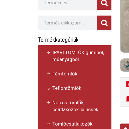
Termékkategóriák
IPARI TÖMLŐK gumiból,
műanyagból
Fémtömlők
Teflontömlők
Norres tömlők,
csatlakozók, bilncsek
Tömlőcsatlakozók