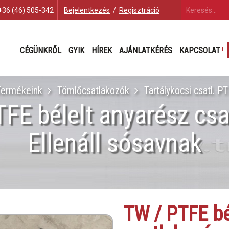
+36 (46) 505-342
Bejelentkezés
/
Regisztráció
CÉGÜNKRŐL
GYIK
HÍREK
AJÁNLATKÉRÉS
KAPCSOLAT
Termékeink
Tömlőcsatlakozók
Tartálykocsi csatl. P
FE bélelt anyarész cs
Ellenáll sósavnak
TW / PTFE bé