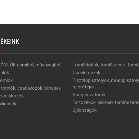
ÉKEINK
TÖMLŐK gumiból, műanyagból
Tömlődobok, tömlőkocsik, tömlő
mlők
Gumilemezek
tömlők
Tisztítópisztolyok, mosópisztoly
szórófejek
 tömlők, csatlakozók, bilncsek
Kompenzátorok
satlakozók
Tartozékok, kellékek tömlőszere
ilincsek
Újdonságok