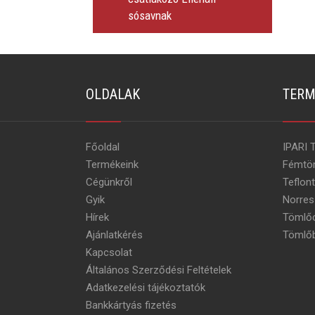
sósavnak
OLDALAK
TERM
Főoldal
IPARI 
Termékeink
Fémtö
Cégünkről
Teflon
Gyik
Norres
Hírek
Tömlőc
Ajánlatkérés
Tömlőb
Kapcsolat
Általános Szerződési Feltételek
Adatkezelési tájékoztatók
Bankkártyás fizetés