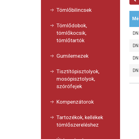
Tömlőbilincsek
Mé
Tömlődobok,
tömlőkocsik,
DN
tömlőtartók
DN
Gumilemezek
DN
DN
Tisztítópisztolyok,
mosópisztolyok,
szórófejek
Kompenzátorok
Tartozékok, kellékek
tömlőszereléshez