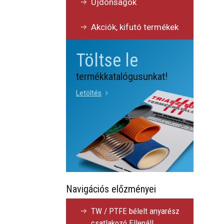
Újdonságok
Akciók, kifutó termékek
Töltse le
termékkatalógusunkat!
Letöltés
Navigációs előzményei
TW / PTFE bélelt anyarész
csatlakozó Ellenáll