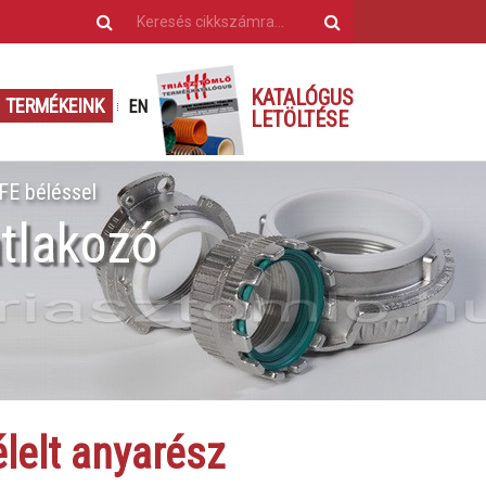
KATALÓGUS
TERMÉKEINK
EN
LETÖLTÉSE
TFE béléssel
atlakozó
lelt anyarész