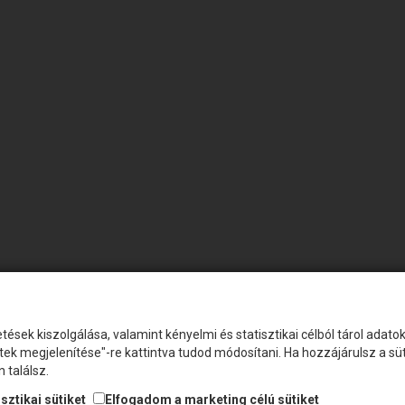
tések kiszolgálása, valamint kényelmi és statisztikai célból tárol adat
etek megjelenítése"-re kattintva tudod módosítani. Ha hozzájárulsz a s
 találsz.
sztikai sütiket
Elfogadom a marketing célú sütiket