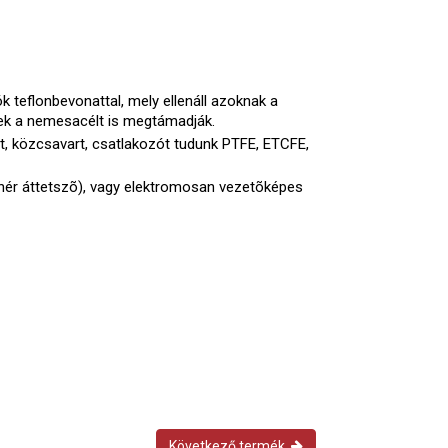
teflonbevonattal, mely ellenáll azoknak a
ek a nemesacélt is megtámadják.
t, közcsavart, csatlakozót tudunk PTFE, ETCFE,
ehér áttetszõ), vagy elektromosan vezetõképes
Következő termék