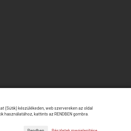
okat (Sütik) készülékeden, web szervereken az oldal
ütik használatához, kattints az RENDBEN gombra.
Készítette:
Futureweb Design Kft
Részletek megjelenítése