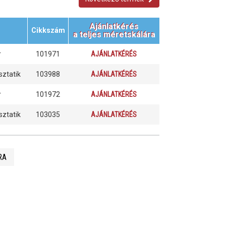
Ajánlatkérés
Cikkszám
a teljes méretskálára
r
101971
AJÁNLATKÉRÉS
sztatik
103988
AJÁNLATKÉRÉS
r
101972
AJÁNLATKÉRÉS
sztatik
103035
AJÁNLATKÉRÉS
RA