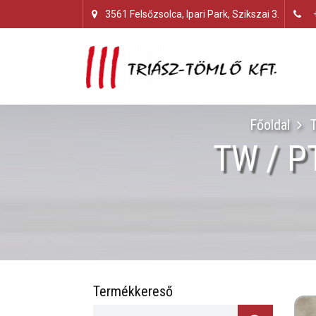
3561 Felsőzsolca, Ipari Park, Szikszai 3.
Főoldal
TW / PT
Termékkereső