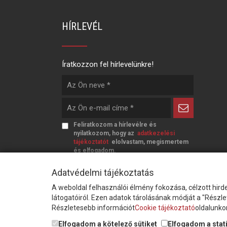
HÍRLEVÉL
Íratkozzon fel hírlevelünkre!
Feliratkozom a hírlevélre és
nyilatkozom, hogy az
adatkezelési
tájékoztatót
elolvastam, megismertem
és elfogadom.
Adatvédelmi tájékoztatás
A weboldal felhasználói élmény fokozása, célzott hirde
látogatóiról. Ezen adatok tárolásának módját a "Részl
Részletesebb információt
Cookie tájékoztató
oldalunkon
© Copyright Triász-Tömlő Kft. | Minden jog
Elfogadom a kötelező sütiket
Elfogadom a stati