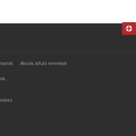
tartók
Akciók, kifutó termékek
ok,
léshez