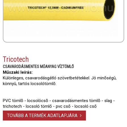
Tricotech
CSAVARODÁSMENTES MŰANYAG VÍZTÖMLŐ
Műszaki leírás:
Különleges, csavarodásgátló szövetbetétekkel. Jó minõségû,
könnyû, tartós locsolótömlõ.
PVC tömlõ - locsolócsõ - csavarodásmentes tömlõ - slag -
trichotech - locsoló tömlő - pvc cső - locsoló cső
TOVÁBB A TERMÉK ADATLAPJÁRA