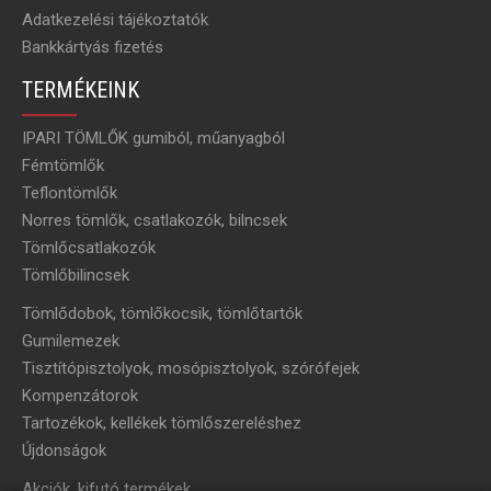
Adatkezelési tájékoztatók
Bankkártyás fizetés
TERMÉKEINK
IPARI TÖMLŐK gumiból, műanyagból
Fémtömlők
Teflontömlők
Norres tömlők, csatlakozók, bilncsek
Tömlőcsatlakozók
Tömlőbilincsek
Tömlődobok, tömlőkocsik, tömlőtartók
Gumilemezek
Tisztítópisztolyok, mosópisztolyok, szórófejek
Kompenzátorok
Tartozékok, kellékek tömlőszereléshez
Újdonságok
Akciók, kifutó termékek