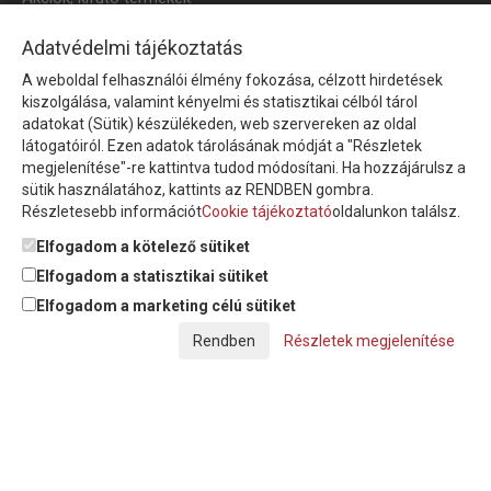
HÍRLEVÉL
Adatvédelmi tájékoztatás
A weboldal felhasználói élmény fokozása, célzott hirdetések
Íratkozzon fel hírlevelünkre!
kiszolgálása, valamint kényelmi és statisztikai célból tárol
adatokat (Sütik) készülékeden, web szervereken az oldal
látogatóiról. Ezen adatok tárolásának módját a "Részletek
megjelenítése"-re kattintva tudod módosítani. Ha hozzájárulsz a
sütik használatához, kattints az RENDBEN gombra.
Részletesebb információt
Cookie tájékoztató
oldalunkon találsz.
Feliratkozom a hírlevélre és nyilatkozom, hogy az
adatkezelési
tájékoztatót
elolvastam, megismertem és elfogadom.
Elfogadom a kötelező sütiket
Elfogadom a statisztikai sütiket
Elfogadom a marketing célú sütiket
© Copyright Triász-Tömlő Kft. | Minden jog fenntartva!
Részletek megjelenítése
Készítette:
Futureweb Design Kft