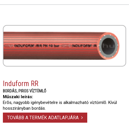
Induform RR
BORDÁS, PIROS VÍZTÖMLŐ
Műszaki leírás:
Erõs, nagyobb igénybevételre is alkalmazható víztömlõ. Kívül
hosszirányban bordás.
TOVÁBB A TERMÉK ADATLAPJÁRA