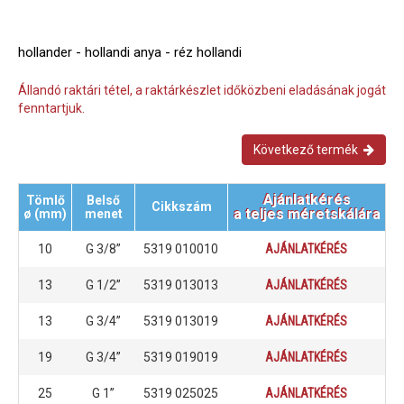
hollander - hollandi anya - réz hollandi
Állandó raktári tétel, a raktárkészlet időközbeni eladásának jogát
fenntartjuk.
Következő termék
Ajánlatkérés
Tömlő
Belső
Cikkszám
a teljes méretskálára
ø (mm)
menet
10
G 3/8”
5319 010010
AJÁNLATKÉRÉS
13
G 1/2”
5319 013013
AJÁNLATKÉRÉS
13
G 3/4”
5319 013019
AJÁNLATKÉRÉS
19
G 3/4”
5319 019019
AJÁNLATKÉRÉS
25
G 1”
5319 025025
AJÁNLATKÉRÉS