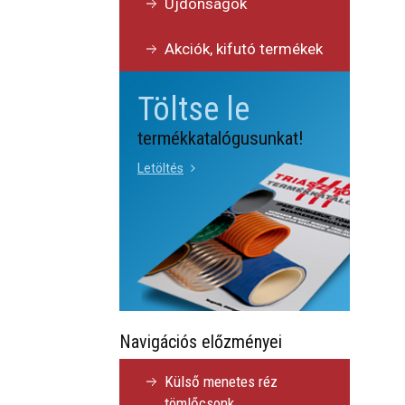
Újdonságok
Akciók, kifutó termékek
Töltse le
termékkatalógusunkat!
Letöltés
Navigációs előzményei
Külső menetes réz
tömlőcsonk