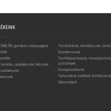
ÉKEINK
TÖMLŐK gumiból, műanyagból
Tömlődobok, tömlőkocsik, tömlő
mlők
Gumilemezek
tömlők
Tisztítópisztolyok, mosópisztoly
szórófejek
 tömlők, csatlakozók, bilncsek
Kompenzátorok
satlakozók
Tartozékok, kellékek tömlőszere
ilincsek
Újdonságok