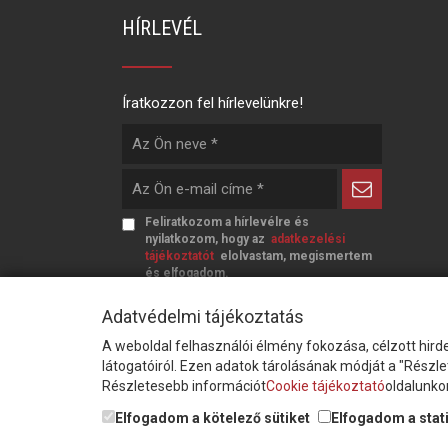
HÍRLEVÉL
Íratkozzon fel hírlevelünkre!
Feliratkozom a hírlevélre és
nyilatkozom, hogy az
adatkezelési
tájékoztatót
elolvastam, megismertem
és elfogadom.
Adatvédelmi tájékoztatás
A weboldal felhasználói élmény fokozása, célzott hirde
látogatóiról. Ezen adatok tárolásának módját a "Részl
Részletesebb információt
Cookie tájékoztató
oldalunkon
© Copyright Triász-Tömlő Kft. | Minden jog
Elfogadom a kötelező sütiket
Elfogadom a stati
fenntartva!