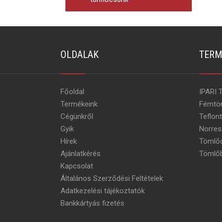
OLDALAK
TERM
Főoldal
IPARI 
Termékeink
Fémtö
Cégünkről
Teflon
Gyik
Norres
Hírek
Tömlőc
Ajánlatkérés
Tömlőb
Kapcsolat
Általános Szerződési Feltételek
Adatkezelési tájékoztatók
Bankkártyás fizetés