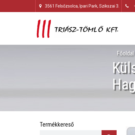
3561 Felsőzsolca, Ipari Park, Szikszai 3.
Főoldal
Kül
Hag
Termékkereső