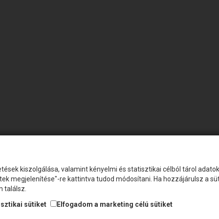
tések kiszolgálása, valamint kényelmi és statisztikai célból tárol adat
etek megjelenítése"-re kattintva tudod módosítani. Ha hozzájárulsz a s
 találsz.
sztikai sütiket
Elfogadom a marketing célú sütiket