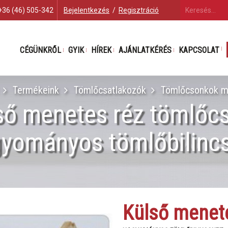
+36 (46) 505-342
Bejelentkezés
/
Regisztráció
CÉGÜNKRŐL
GYIK
HÍREK
AJÁNLATKÉRÉS
KAPCSOLAT
Termékeink
Tömlőcsatlakozók
Tömlőcsonkok m
ső menetes réz tömlőc
yományos tömlőbilinc
Külső menet