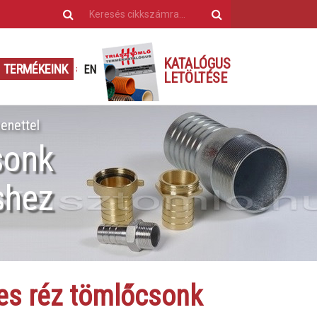
KATALÓGUS
TERMÉKEINK
EN
LETÖLTÉSE
enettel
sonk
shez
es réz tömlőcsonk