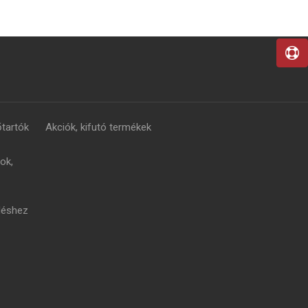
tartók
Akciók, kifutó termékek
ok,
léshez