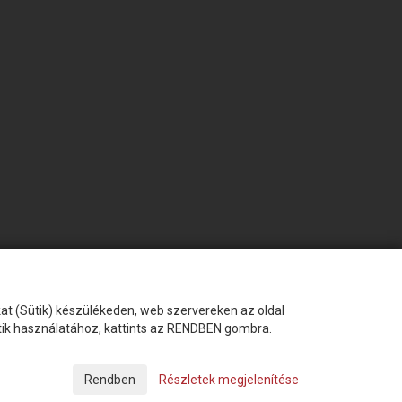
okat (Sütik) készülékeden, web szervereken az oldal
ütik használatához, kattints az RENDBEN gombra.
Készítette:
Futureweb Design Kft
Részletek megjelenítése