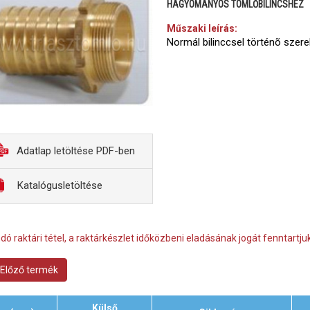
HAGYOMÁNYOS TÖMLŐBILINCSHEZ
Műszaki leírás:
Normál bilinccsel történõ szerelé
Adatlap letöltése PDF-ben
Katalógusletöltése
dó raktári tétel, a raktárkészlet időközbeni eladásának jogát fenntartjuk
Előző termék
Külső