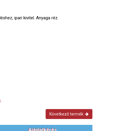
shez, ipari kivitel. Anyaga réz.
.
Következő termék
Ajánlatkérés