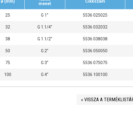
ø (mm)
Cikkszám
menet
25
G 1”
5536 025025
32
G 1.1/4”
5536 032032
38
G 1.1/2”
5536 038038
50
G 2”
5536 050050
75
G 3”
5536 075075
100
G 4”
5536 100100
« VISSZA A TERMÉKLISTÁ