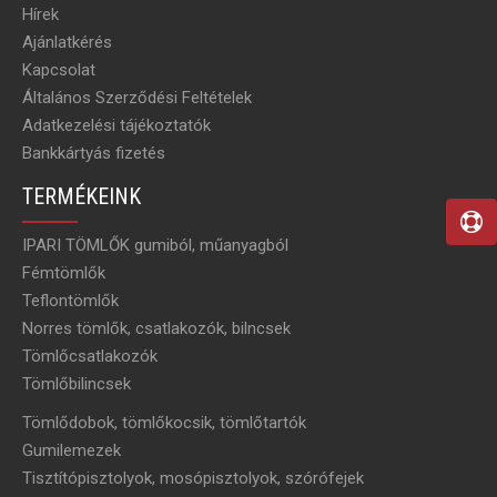
Hírek
Ajánlatkérés
Kapcsolat
Általános Szerződési Feltételek
Adatkezelési tájékoztatók
Bankkártyás fizetés
TERMÉKEINK
IPARI TÖMLŐK gumiból, műanyagból
Fémtömlők
Teflontömlők
Norres tömlők, csatlakozók, bilncsek
Tömlőcsatlakozók
Tömlőbilincsek
Tömlődobok, tömlőkocsik, tömlőtartók
Gumilemezek
Tisztítópisztolyok, mosópisztolyok, szórófejek