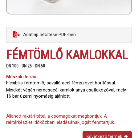
Adatlap letöltése PDF-ben
FÉMTÖMLŐ KAMLOKKAL
DN 100 - DN 25 - DN 50
Műszaki leírás:
Flexibilis fémtömlő, saválló acél fémszövet borítással.
Mindkét végén nemesacél kamlok anya csatlakozóval, mely
16 bar üzemi nyomásig ajánlott.
Állandó raktári tétel, a csomagokat megbontjuk. A
raktárkészlet időközbeni eladásának jogát fenntartjuk.
Következő termék