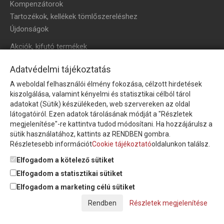
Kompenzátorok
Tartozékok, kellékek tömlőszereléshez
Újdonságok
Akciók, kifutó termékek
HÍRLEVÉL
Adatvédelmi tájékoztatás
A weboldal felhasználói élmény fokozása, célzott hirdetések
Íratkozzon fel hírlevelünkre!
kiszolgálása, valamint kényelmi és statisztikai célból tárol
adatokat (Sütik) készülékeden, web szervereken az oldal
látogatóiról. Ezen adatok tárolásának módját a "Részletek
megjelenítése"-re kattintva tudod módosítani. Ha hozzájárulsz a
sütik használatához, kattints az RENDBEN gombra.
Részletesebb információt
Cookie tájékoztató
oldalunkon találsz.
Feliratkozom a hírlevélre és nyilatkozom, hogy az
adatkezelési
tájékoztatót
elolvastam, megismertem és elfogadom.
Elfogadom a kötelező sütiket
Elfogadom a statisztikai sütiket
Elfogadom a marketing célú sütiket
© Copyright Triász-Tömlő Kft. | Minden jog fenntartva!
Részletek megjelenítése
Készítette:
Futureweb Design Kft