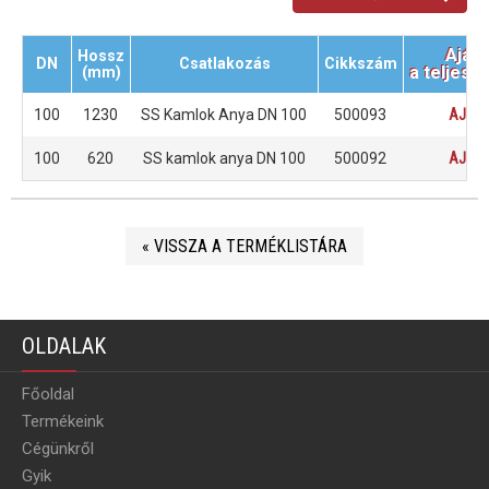
Aján
Hossz
DN
Csatlakozás
Cikkszám
a teljes 
(mm)
100
1230
SS Kamlok Anya DN 100
500093
AJÁN
100
620
SS kamlok anya DN 100
500092
AJÁN
« VISSZA A TERMÉKLISTÁRA
OLDALAK
Főoldal
Termékeink
Cégünkről
Gyik