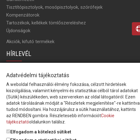
Tisztítópisztolyok, mosópisztolyok, szórófejek
Kompenzátorok
Tartozékok, kellékek tömlőszereléshez
Újdonságok
Akciók, kifutó termékek
HÍRLEVÉL
Íratkozzon fel hírlevelünkre!
Adatvédelmi tájékoztatás
A weboldal felhasználói élmény fokozása, célzott hirdetések
kiszolgálása, valamint kényelmi és statisztikai célból tárol adatokat
(Sütik) készülékeden, web szervereken az oldal látogatóiról. Ezen
adatok tárolásának módját a "Részletek megjelenítése"-re kattintva
Feliratkozom a hírlevélre és nyilatkozom, hogy az
adatkezelési
tudod módosítani. Ha hozzájárulsz a sütik használatához, kattints
tájékoztatót
elolvastam, megismertem és elfogadom.
az RENDBEN gombra. Részletesebb információt
Cookie
tájékoztató
oldalunkon találsz.
© Copyright Triász-Tömlő Kft. | Minden jog fenntartva!
Elfogadom a kötelező sütiket