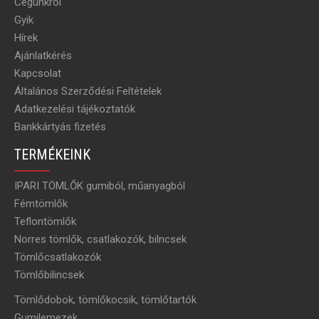
Cégünkről
Gyik
Hírek
Ajánlatkérés
Kapcsolat
Általános Szerződési Feltételek
Adatkezelési tájékoztatók
Bankkártyás fizetés
TERMÉKEINK
IPARI TÖMLŐK gumiból, műanyagból
Fémtömlők
Teflontömlők
Norres tömlők, csatlakozók, bilncsek
Tömlőcsatlakozók
Tömlőbilincsek
Tömlődobok, tömlőkocsik, tömlőtartók
Gumilemezek