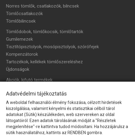
Norres tömlők, csatlakozók, bilncsek
Tömlőcsatlakozók
Tömlőbilincsek
Tömlődobok, tömlőkocsik, tömlőtartók
Gumilemezek
Tisztítópisztolyok, mosópisztolyok, szórófejek
Kompenzátorok
Tartozékok, kellékek tömlőszereléshez
Újdonságok
Akciók, kifutó termékek
HÍRLEVÉL
Adatvédelmi tájékoztatás
A weboldal felhasználói élmény fokozása, célzott hirdetések
Íratkozzon fel hírlevelünkre!
kiszolgálása, valamint kényelmi és statisztikai célból tárol
adatokat (Sütik) készülékeden, web szervereken az oldal
látogatóiról. Ezen adatok tárolásának módját a "Részletek
megjelenítése"-re kattintva tudod módosítani. Ha hozzájárulsz a
sütik használatához, kattints az RENDBEN gombra.