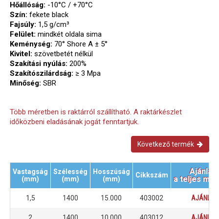
Hőállóság:
-10°C / +70°C
Szín:
fekete black
Fajsúly:
1,5 g/cm³
Felület:
mindkét oldala sima
Keménység:
70° Shore A ± 5°
Kivitel:
szövetbetét nélkül
Szakítási nyúlás:
200%
Szakítószilárdság:
≥ 3 Mpa
Minőség:
SBR
Több méretben is raktárról szállítható. A raktárkészlet
időközbeni eladásának jogát fenntartjuk.
Következő termék
Ajánlat
Vastagság
Szélesség
Hosszúság
Cikkszám
a teljes mé
(mm)
(mm)
(mm)
1,5
1400
15.000
403002
AJÁNLAT
2
1400
10.000
403012
AJÁNLAT