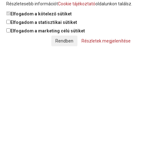
Részletesebb információt
Cookie tájékoztató
oldalunkon találsz.
Feliratkozom a hírlevélre és nyilatkozom, hogy az
adatkezelési
tájékoztatót
elolvastam, megismertem és elfogadom.
Elfogadom a kötelező sütiket
Elfogadom a statisztikai sütiket
Elfogadom a marketing célú sütiket
© Copyright Triász-Tömlő Kft. | Minden jog fenntartva!
Részletek megjelenítése
Készítette:
Futureweb Design Kft