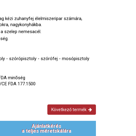
g kézi zuhanyfej élelmiszeripar számára,
kra, nagykonyhákba.
a szelep nemesacél.
õség.
toly - szórópisztoly - szórófej - mosópisztoly
FDA minõség
/CE FDA 177.1500
Következő termék
Ajánlatkérés
a teljes méretskálára