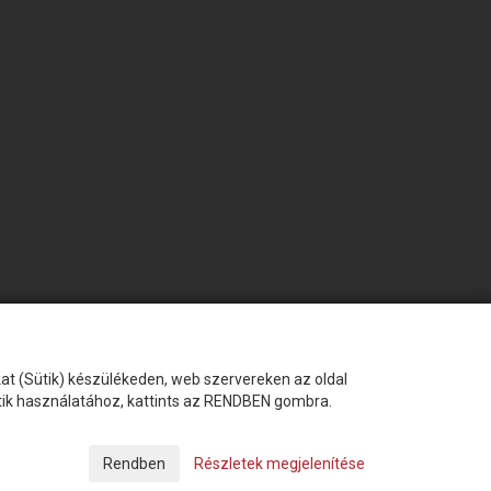
okat (Sütik) készülékeden, web szervereken az oldal
ütik használatához, kattints az RENDBEN gombra.
Készítette:
Futureweb Design Kft
Részletek megjelenítése