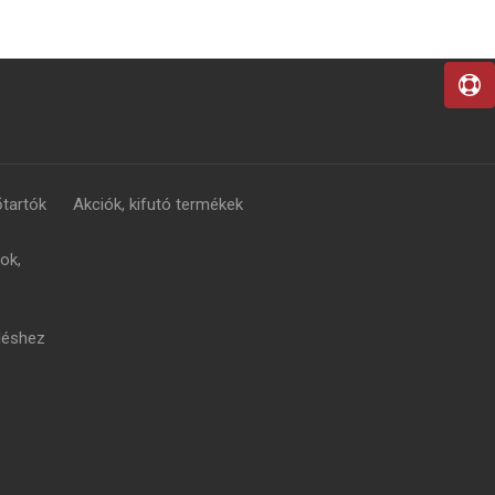
tartók
Akciók, kifutó termékek
ok,
léshez