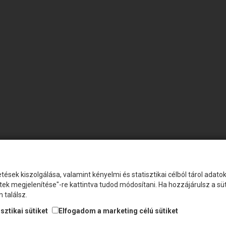
tések kiszolgálása, valamint kényelmi és statisztikai célból tárol adat
etek megjelenítése"-re kattintva tudod módosítani. Ha hozzájárulsz a s
 találsz.
sztikai sütiket
Elfogadom a marketing célú sütiket