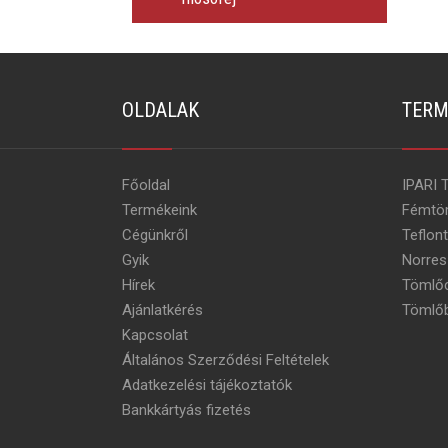
OLDALAK
TERM
Főoldal
IPARI 
Termékeink
Fémtö
Cégünkről
Teflon
Gyik
Norres
Hírek
Tömlőc
Ajánlatkérés
Tömlőb
Kapcsolat
Általános Szerződési Feltételek
Adatkezelési tájékoztatók
Bankkártyás fizetés