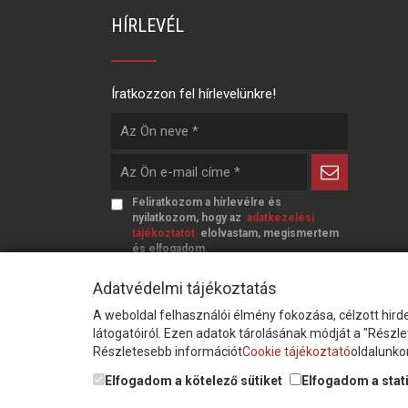
HÍRLEVÉL
Íratkozzon fel hírlevelünkre!
Feliratkozom a hírlevélre és
nyilatkozom, hogy az
adatkezelési
tájékoztatót
elolvastam, megismertem
és elfogadom.
Adatvédelmi tájékoztatás
A weboldal felhasználói élmény fokozása, célzott hirde
látogatóiról. Ezen adatok tárolásának módját a "Részl
Részletesebb információt
Cookie tájékoztató
oldalunkon
© Copyright Triász-Tömlő Kft. | Minden jog
Elfogadom a kötelező sütiket
Elfogadom a stati
fenntartva!