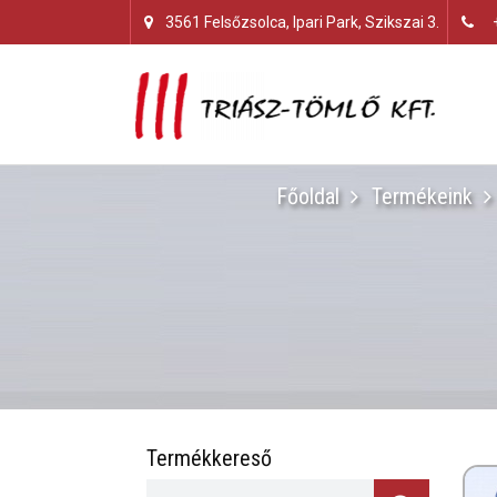
3561 Felsőzsolca, Ipari Park, Szikszai 3.
Főoldal
Termékeink
Termékkereső