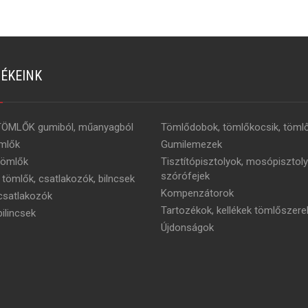
ÉKEINK
TÖMLŐK gumiból, műanyagból
Tömlődobok, tömlőkocsik, tömlő
mlők
Gumilemezek
tömlők
Tisztítópisztolyok, mosópisztoly
szórófejek
 tömlők, csatlakozók, bilncsek
Kompenzátorok
satlakozók
Tartozékok, kellékek tömlőszere
ilincsek
Újdonságok