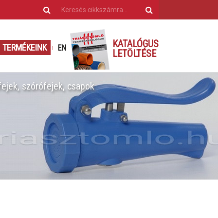
KATALÓGUS
TERMÉKEINK
EN
LETÖLTÉSE
ejek, szórófejek, csapok