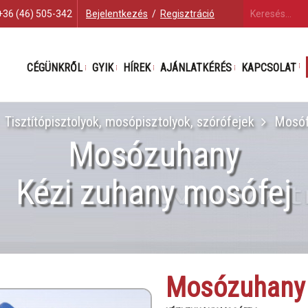
+36 (46) 505-342
Bejelentkezés
/
Regisztráció
CÉGÜNKRŐL
GYIK
HÍREK
AJÁNLATKÉRÉS
KAPCSOLAT
Tisztítópisztolyok, mosópisztolyok, szórófejek
Mosóf
Mosózuhany
Kézi zuhany mosófej
Mosózuhany