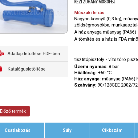
KÉZI ZUHANY MOSÓFEJ
Műszaki leírás:
Nagyon könnyû (0,3 kg), mûanya
zöldségmosókba, munkaasztalo
A ház anyaga mûanyag (PA66) 
A tömítés és a ház is FDA min
Adatlap letöltése PDF-ben
tisztítópisztoly - vízszóró pisz
Üzemi nyomás:
8 bar
Katalógusletöltése
Hőállóság:
+60 °C
Ház anyaga:
mûanyag (PA66) 
Szabvány:
90/128CEE 2002/72
Előző termék
Csatlakozás
Súly
Cikkszám