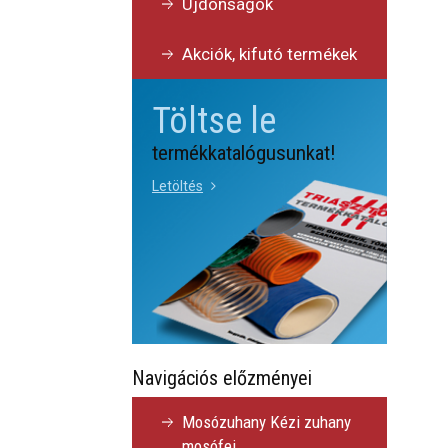
Újdonságok
Akciók, kifutó termékek
Töltse le
termékkatalógusunkat!
Letöltés
Navigációs előzményei
Mosózuhany Kézi zuhany
mosófej