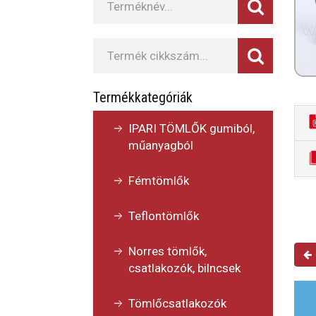
Termékkategóriák
IPARI TÖMLŐK gumiból,
műanyagból
Fémtömlők
Teflontömlők
Norres tömlők,
csatlakozók, bilncsek
Tömlőcsatlakozók