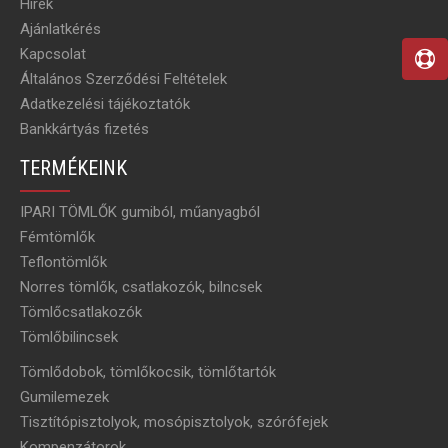
Hírek
Ajánlatkérés
Kapcsolat
Általános Szerződési Feltételek
Adatkezelési tájékoztatók
Bankkártyás fizetés
TERMÉKEINK
IPARI TÖMLŐK gumiból, műanyagból
Fémtömlők
Teflontömlők
Norres tömlők, csatlakozók, bilncsek
Tömlőcsatlakozók
Tömlőbilincsek
Tömlődobok, tömlőkocsik, tömlőtartók
Gumilemezek
Tisztítópisztolyok, mosópisztolyok, szórófejek
Kompenzátorok