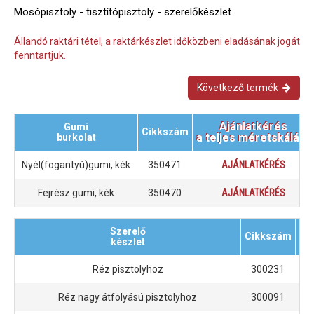
Mosópisztoly - tisztítópisztoly - szerelőkészlet
Állandó raktári tétel, a raktárkészlet időközbeni eladásának jogát
fenntartjuk.
Következő termék
Ajánlatkérés
Gumi
Cikkszám
a teljes méretskálára
burkolat
Nyél(fogantyú)gumi, kék
350471
AJÁNLATKÉRÉS
Fejrész gumi, kék
350470
AJÁNLATKÉRÉS
Szerelő
Cikkszám
a 
készlet
Réz pisztolyhoz
300231
Réz nagy átfolyású pisztolyhoz
300091