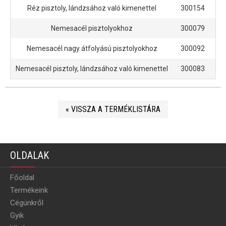
Réz pisztoly, lándzsához való kimenettel
300154
Nemesacél pisztolyokhoz
300079
Nemesacél nagy átfolyású pisztolyokhoz
300092
Nemesacél pisztoly, lándzsához való kimenettel
300083
« VISSZA A TERMÉKLISTÁRA
OLDALAK
Főoldal
Termékeink
Cégünkről
Gyik