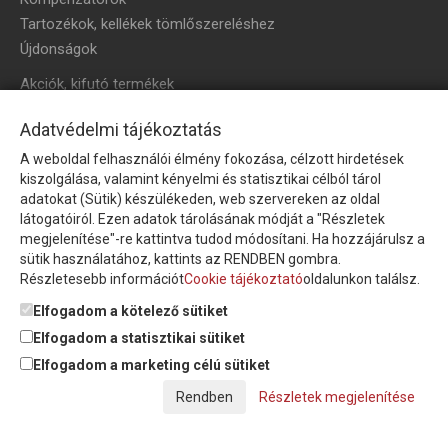
Tartozékok, kellékek tömlőszereléshez
Újdonságok
Akciók, kifutó termékek
HÍRLEVÉL
Adatvédelmi tájékoztatás
A weboldal felhasználói élmény fokozása, célzott hirdetések
Íratkozzon fel hírlevelünkre!
kiszolgálása, valamint kényelmi és statisztikai célból tárol
adatokat (Sütik) készülékeden, web szervereken az oldal
látogatóiról. Ezen adatok tárolásának módját a "Részletek
megjelenítése"-re kattintva tudod módosítani. Ha hozzájárulsz a
sütik használatához, kattints az RENDBEN gombra.
Részletesebb információt
Cookie tájékoztató
oldalunkon találsz.
Feliratkozom a hírlevélre és nyilatkozom, hogy az
adatkezelési
tájékoztatót
elolvastam, megismertem és elfogadom.
Elfogadom a kötelező sütiket
Elfogadom a statisztikai sütiket
Elfogadom a marketing célú sütiket
© Copyright Triász-Tömlő Kft. | Minden jog fenntartva!
Részletek megjelenítése
Készítette:
Futureweb Design Kft