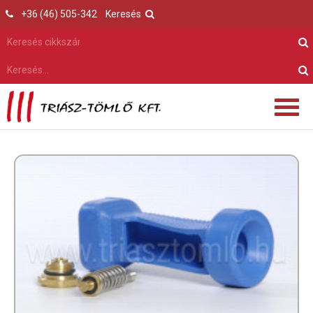
+36 (46) 505-342
Keresés