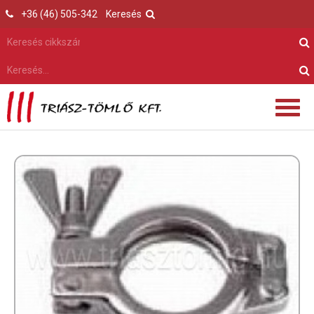
+36 (46) 505-342
Keresés