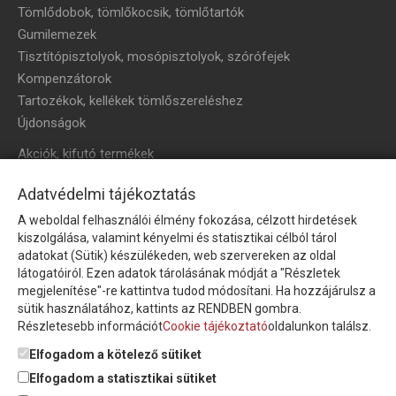
Tömlődobok, tömlőkocsik, tömlőtartók
Gumilemezek
Tisztítópisztolyok, mosópisztolyok, szórófejek
Kompenzátorok
Tartozékok, kellékek tömlőszereléshez
Újdonságok
Akciók, kifutó termékek
HÍRLEVÉL
Adatvédelmi tájékoztatás
A weboldal felhasználói élmény fokozása, célzott hirdetések
Íratkozzon fel hírlevelünkre!
kiszolgálása, valamint kényelmi és statisztikai célból tárol
adatokat (Sütik) készülékeden, web szervereken az oldal
látogatóiról. Ezen adatok tárolásának módját a "Részletek
megjelenítése"-re kattintva tudod módosítani. Ha hozzájárulsz a
sütik használatához, kattints az RENDBEN gombra.
Részletesebb információt
Cookie tájékoztató
oldalunkon találsz.
Feliratkozom a hírlevélre és nyilatkozom, hogy az
adatkezelési
tájékoztatót
elolvastam, megismertem és elfogadom.
Elfogadom a kötelező sütiket
Elfogadom a statisztikai sütiket