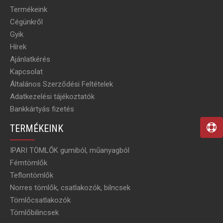
Termékeink
Cégünkről
Gyik
Hírek
Ajánlatkérés
Kapcsolat
Általános Szerződési Feltételek
Adatkezelési tájékoztatók
Bankkártyás fizetés
TERMÉKEINK
IPARI TÖMLŐK gumiból, műanyagból
Fémtömlők
Teflontömlők
Norres tömlők, csatlakozók, bilncsek
Tömlőcsatlakozók
Tömlőbilincsek