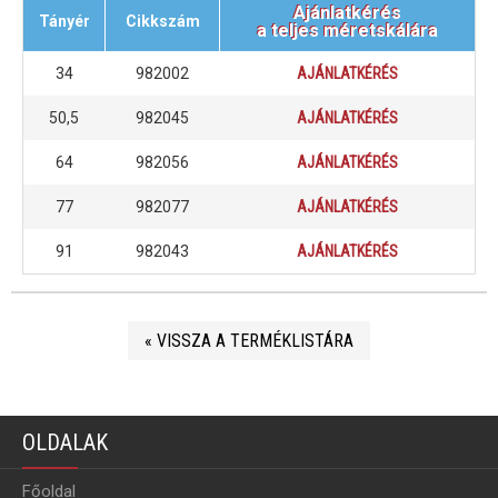
Ajánlatkérés
Tányér
Cikkszám
a teljes méretskálára
34
982002
AJÁNLATKÉRÉS
50,5
982045
AJÁNLATKÉRÉS
64
982056
AJÁNLATKÉRÉS
77
982077
AJÁNLATKÉRÉS
91
982043
AJÁNLATKÉRÉS
« VISSZA A TERMÉKLISTÁRA
OLDALAK
Főoldal