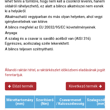
lehet tenni a tömlőre, hogy nem kell a csonkról levenni, hanem
oldalról ráhelyezhető, ez alatt a bilincs alkatrészei nem esnek
ki a helyükről.
Alkalmazható vegyiparban és más olyan helyeken, ahol vegyi
igénybevételnek van kitéve.
A bilincs megfelel az EU 20032/95/EC követelményeinek.
Anyaga:
A szalag és a csavar is saválló acélból van (AISI 316).
Egyrészes, acélszalag széle lekerekített.
A bilincs teljesen szétnyitható.
Állandó raktári tétel, a raktárkészlet időközbeni eladásának jogát
fenntartjuk.
Előző termék
Következő termék
Mérettartomány
Szorítóerő
Csavarmenet
Szalagszéles
(mm)
(Nm)
/ Kulcsszélesség
(mm)