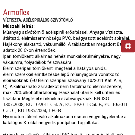
Armoflex
VÍZTISZTA, ACÉLSPIRÁLOS SZÍVÓTÖMLŐ
Műszaki leírás:
Mûanyag szívótömlõ acélspirál erõsítéssel. Anyaga víztiszta,
átlátszó, élelmiszerminõségû PVC, beágyazott acéldrót spirállal.
Hajlékony, alaktartó, vákuumálló. A táblázatban megadott üzemi
adatok 20 C-on értendõek.
Ipari tömlõként: alkalmas nehéz munkakörülményekre, nagy
vákuumra, folyadékok felszívására.
Élelmiszeripari tömlõként: megfelel a hatályos uniós,
élelmiszerekkel érintkezésbe lépõ mûanyagokra vonatkozó
elõírásoknak. (EU Élelmiszeripari szabvány 10/2011 Kat. A, B,
C). Alkalmazható zsiradékot nem tartalmazó élelmiszerekre,
max. 20% alkoholtartalomig. Használat után ki kell üríteni és
tisztítani. Megfelel ezeknek a szabványoknak:
EN ISO
1307:2008, EU 10/2011 Cat. A, EU 10/2011 Cat. B, EU 10/2011
Cat. C, EU 1935/2004, LFGB
Nyomótömlőként való alkalmazása esetén vegye figyelembe a
katalógus 3. oldal negyedik pontjában foglaltakat.
víztiszta spirálcsõ - átlátszó PVC tömlõ - rugóerõsítésû csõ -