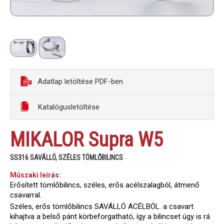
Adatlap letöltése PDF-ben
Katalógusletöltése
MIKALOR Supra W5
SS316 SAVÁLLÓ, SZÉLES TÖMLŐBILINCS
Műszaki leírás:
Erősített tömlőbilincs, széles, erős acélszalagból, átmenő
csavarral.
Széles, erős tömlőbilincs SAVÁLLÓ ACÉLBÓL. a csavart
kihajtva a belső pánt körbeforgatható, így a bilincset úgy is rá