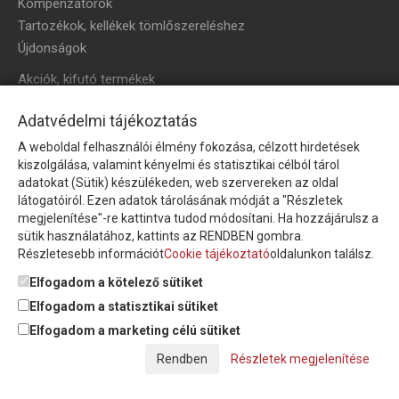
Kompenzátorok
Tartozékok, kellékek tömlőszereléshez
Újdonságok
Akciók, kifutó termékek
HÍRLEVÉL
Adatvédelmi tájékoztatás
A weboldal felhasználói élmény fokozása, célzott hirdetések
Íratkozzon fel hírlevelünkre!
kiszolgálása, valamint kényelmi és statisztikai célból tárol
adatokat (Sütik) készülékeden, web szervereken az oldal
látogatóiról. Ezen adatok tárolásának módját a "Részletek
megjelenítése"-re kattintva tudod módosítani. Ha hozzájárulsz a
sütik használatához, kattints az RENDBEN gombra.
Részletesebb információt
Cookie tájékoztató
oldalunkon találsz.
Feliratkozom a hírlevélre és nyilatkozom, hogy az
adatkezelési
tájékoztatót
elolvastam, megismertem és elfogadom.
Elfogadom a kötelező sütiket
Elfogadom a statisztikai sütiket
Elfogadom a marketing célú sütiket
© Copyright Triász-Tömlő Kft. | Minden jog fenntartva!
Részletek megjelenítése
Készítette:
Futureweb Design Kft