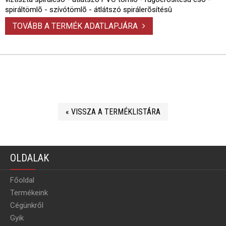
spiráltömlõ - szívótömlõ - átlátszó spirálerõsítésû
TOVÁBB A TERMÉK ADATLAPJÁRA
« VISSZA A TERMÉKLISTÁRA
OLDALAK
Főoldal
Termékeink
Cégünkről
Gyik