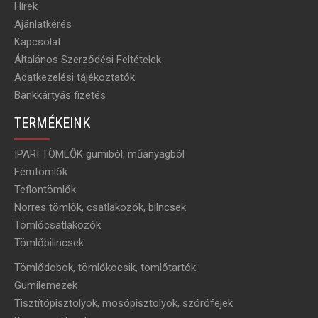
Hírek
Ajánlatkérés
Kapcsolat
Általános Szerződési Feltételek
Adatkezelési tájékoztatók
Bankkártyás fizetés
TERMÉKEINK
IPARI TÖMLŐK gumiból, műanyagból
Fémtömlők
Teflontömlők
Norres tömlők, csatlakozók, bilncsek
Tömlőcsatlakozók
Tömlőbilincsek
Tömlődobok, tömlőkocsik, tömlőtartók
Gumilemezek
Tisztítópisztolyok, mosópisztolyok, szórófejek