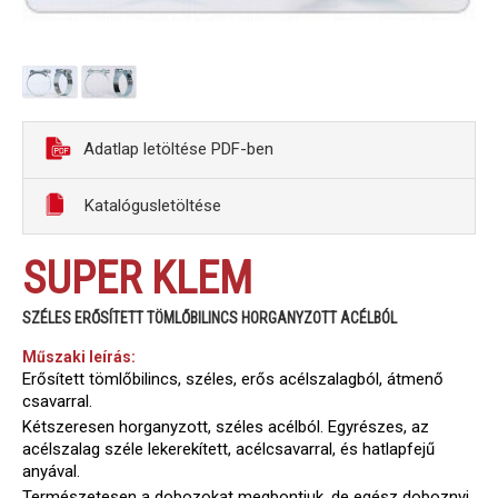
Adatlap letöltése PDF-ben
Katalógusletöltése
SUPER KLEM
SZÉLES ERŐSÍTETT TÖMLŐBILINCS HORGANYZOTT ACÉLBÓL
Műszaki leírás:
Erősített tömlőbilincs, széles, erős acélszalagból, átmenő
csavarral.
Kétszeresen horganyzott, széles acélból. Egyrészes, az
acélszalag széle lekerekített, acélcsavarral, és hatlapfejű
anyával.
Természetesen a dobozokat megbontjuk, de egész doboznyi