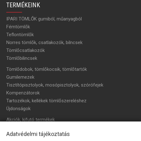
TERMÉKEINK
IPARI TÖMLŐK gumiból, műanyagból
Fémtömlők
Teflontömlők
Norres tömlők, csatlakozók, bilncsek
Tömlőcsatlakozók
Tömlőbilincsek
Tömlődobok, tömlőkocsik, tömlőtartók
Gumilemezek
Tisztítópisztolyok, mosópisztolyok, szórófejek
Kompenzátorok
Tartozékok, kellékek tömlőszereléshez
Újdonságok
Akciók, kifutó termékek
HÍRLEVÉL
Adatvédelmi tájékoztatás