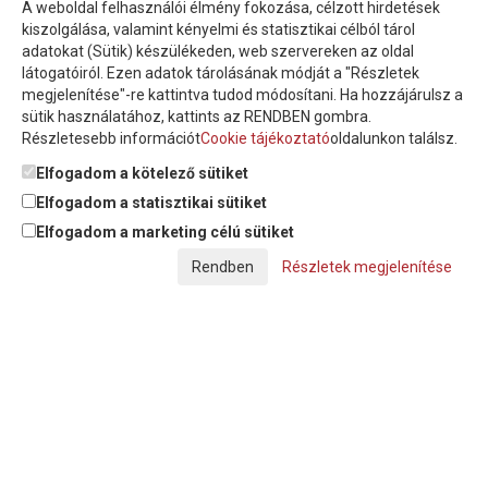
A weboldal felhasználói élmény fokozása, célzott hirdetések
Íratkozzon fel hírlevelünkre!
kiszolgálása, valamint kényelmi és statisztikai célból tárol
adatokat (Sütik) készülékeden, web szervereken az oldal
látogatóiról. Ezen adatok tárolásának módját a "Részletek
megjelenítése"-re kattintva tudod módosítani. Ha hozzájárulsz a
sütik használatához, kattints az RENDBEN gombra.
Részletesebb információt
Cookie tájékoztató
oldalunkon találsz.
Feliratkozom a hírlevélre és nyilatkozom, hogy az
adatkezelési
tájékoztatót
elolvastam, megismertem és elfogadom.
Elfogadom a kötelező sütiket
Elfogadom a statisztikai sütiket
Elfogadom a marketing célú sütiket
© Copyright Triász-Tömlő Kft. | Minden jog fenntartva!
Részletek megjelenítése
Készítette:
Futureweb Design Kft