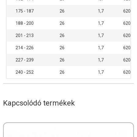
175 - 187
26
1,7
6200 
188 - 200
26
1,7
6200 
201 - 213
26
1,7
6200 
214 - 226
26
1,7
6200 
227 - 239
26
1,7
6200 
240 - 252
26
1,7
6200 
Kapcsolódó termékek