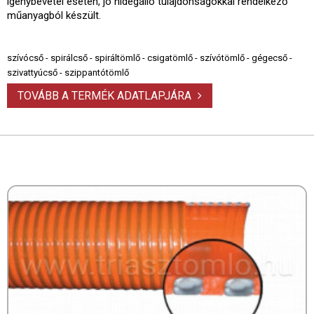
igénybevétel esetén, jó hidegálló tulajdonságokkal rendelkező
műanyagból készült.
szívócső - spirálcső - spiráltömlő - csigatömlő - szívótömlő - gégecső -
szivattyúcső - szippantótömlő
TOVÁBB A TERMÉK ADATLAPJÁRA