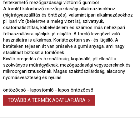
feltekerhető mezőgazdasági víztömlő gumiból.
A tömlőt különböző mezőgazdasági alkalmazásokhoz
(hígtrágyaszállítás és öntözés), valamint ipari alkalmazásokhoz
pl. ipari víz (beleértve a meleg vizet is), szivattyúk,
csatornatisztítás, kábelvédelem és számos más nehézipari
felhasználásra ajánljuk, jó olajálló. A tömlő levegővel való
használatra is alkalmas. Korlátozottan sav- és lúgálló. A
betéteken teljesen át van préselve a gumi anyaga, ami nagy
stabilitást biztosít a tömlőnek.
Kiváló öregedés és ózonállóság, kopásálló, jól ellenáll a
szokványos műtrágyáknak, mezőgazdasági vegyszereknek és
mikroorganizmusoknak. Magas szakítószilárdság, alacsony
nyomásveszteség és nyúlás.
öntözőcső - lapostömlő - lapos öntözőcső
TOVÁBB A TERMÉK ADATLAPJÁRA