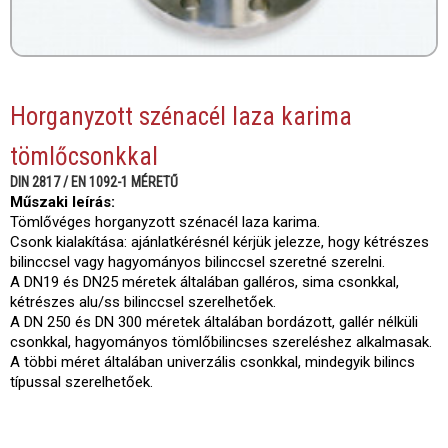
Horganyzott szénacél laza karima
tömlőcsonkkal
DIN 2817 / EN 1092-1 MÉRETŰ
Műszaki leírás:
Tömlővéges horganyzott szénacél laza karima.
Csonk kialakítása: ajánlatkérésnél kérjük jelezze, hogy kétrészes
bilinccsel vagy hagyományos bilinccsel szeretné szerelni.
A DN19 és DN25 méretek általában galléros, sima csonkkal,
kétrészes alu/ss bilinccsel szerelhetőek.
A DN 250 és DN 300 méretek általában bordázott, gallér nélküli
csonkkal, hagyományos tömlőbilincses szereléshez alkalmasak.
A többi méret általában univerzális csonkkal, mindegyik bilincs
típussal szerelhetőek.