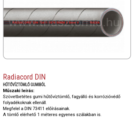
Radiacord DIN
HŰTŐVÍZTÖMLŐ GUMIBÓL
Műszaki leírás:
Szövetbetétes gumi hűtővíztömlő, fagyálló és korrózióvédő
folyadékoknak ellenáll.
Megfelel a DIN 73411 előírásainak.
A tömlő elérhető 1 méteres egyenes szálakban is.