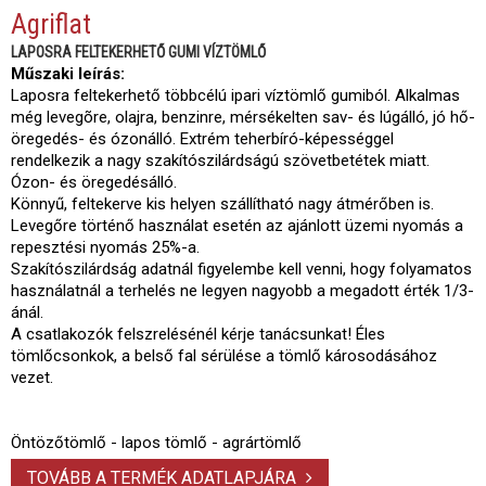
Agriflat
LAPOSRA FELTEKERHETŐ GUMI VÍZTÖMLŐ
Műszaki leírás:
Laposra feltekerhető többcélú ipari víztömlő gumiból. Alkalmas
még levegõre, olajra, benzinre, mérsékelten sav- és lúgálló, jó hő-
öregedés- és ózonálló. Extrém teherbíró-képességgel
rendelkezik a nagy szakítószilárdságú szövetbetétek miatt.
Ózon- és öregedésálló.
Könnyű, feltekerve kis helyen szállítható nagy átmérőben is.
Levegőre történő használat esetén az ajánlott üzemi nyomás a
repesztési nyomás 25%-a.
Szakítószilárdság adatnál figyelembe kell venni, hogy folyamatos
használatnál a terhelés ne legyen nagyobb a megadott érték 1/3-
ánál.
A csatlakozók felszrelésénél kérje tanácsunkat! Éles
tömlőcsonkok, a belső fal sérülése a tömlő károsodásához
vezet.
Öntözőtömlő - lapos tömlő - agrártömlő
TOVÁBB A TERMÉK ADATLAPJÁRA