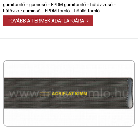
gumitömlő - gumicső - EPDM gumitömlő - hűtővízcső -
hűtővízre gumicső - EPDM tömlő - hőálló tömlő
TOVÁBB A TERMÉK ADATLAPJÁRA