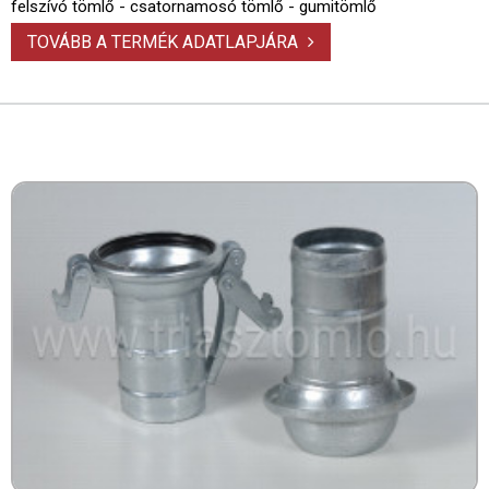
felszívó tömlő - csatornamosó tömlő - gumitömlő
TOVÁBB A TERMÉK ADATLAPJÁRA