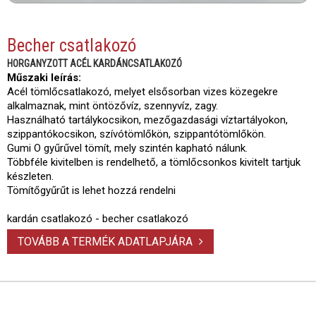
Becher csatlakozó
HORGANYZOTT ACÉL KARDÁNCSATLAKOZÓ
Műszaki leírás:
Acél tömlőcsatlakozó, melyet elsősorban vizes közegekre
alkalmaznak, mint öntözővíz, szennyvíz, zagy.
Használható tartálykocsikon, mezőgazdasági víztartályokon,
szippantókocsikon, szívótömlőkön, szippantótömlőkön.
Gumi O gyűrűvel tömít, mely szintén kapható nálunk.
Többféle kivitelben is rendelhető, a tömlőcsonkos kivitelt tartjuk
készleten.
Tömítőgyűrűt is lehet hozzá rendelni
kardán csatlakozó - becher csatlakozó
TOVÁBB A TERMÉK ADATLAPJÁRA