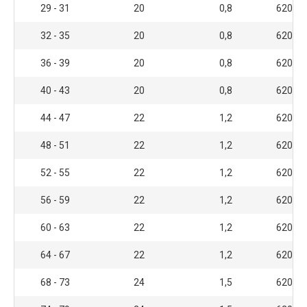
29 - 31
20
0,8
6200 
32 - 35
20
0,8
6200 
36 - 39
20
0,8
6200 
40 - 43
20
0,8
6200 
44 - 47
22
1,2
6200 
48 - 51
22
1,2
6200 
52 - 55
22
1,2
6200 
56 - 59
22
1,2
6200 
60 - 63
22
1,2
6200 
64 - 67
22
1,2
6200 
68 - 73
24
1,5
6200 