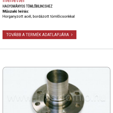
HAGYOMÁNYOS TÖMLŐBILINCSHEZ
Műszaki leírás:
Horganyzott acél, bordázott tömlõcsonkkal
TOVÁBB A TERMÉK ADATLAPJÁRA