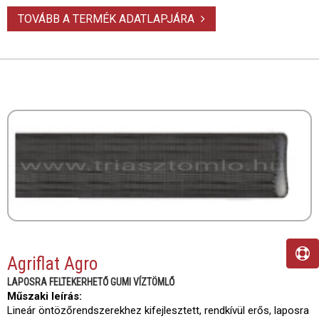
TOVÁBB A TERMÉK ADATLAPJÁRA
Agriflat Agro
LAPOSRA FELTEKERHETŐ GUMI VÍZTÖMLŐ
Műszaki leírás:
Lineár öntözőrendszerekhez kifejlesztett, rendkívül erős, laposra