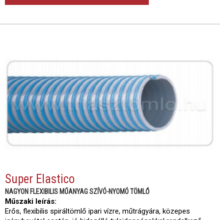
Super Elastico
NAGYON FLEXIBILIS MŰANYAG SZÍVÓ-NYOMÓ TÖMLŐ
Műszaki leírás:
Erős, flexibilis spiráltömlő ipari vízre, műtrágyára, közepes