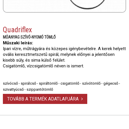
Quadriflex
MŰANYAG SZÍVÓ-NYOMÓ TÖMLŐ
Műszaki leírás:
Ipari vízre, műtrágyára és közepes igénybevételre. A kerek helyett
ovális keresztmetszetű spirál, melynek előnyei a jelentősen
kisebb súly, és sima külső felület.
Csigatömlő, vízcsigatömlő néven is ismert.
szívócső - spirálcső - spiráltömlő - csigatömlő - szívótömlő - gégecső -
szivattyúcső - szippantótömlő
TOVÁBB A TERMÉK ADATLAPJÁRA