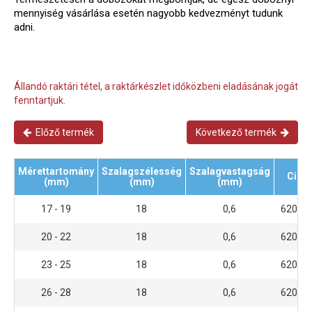
mennyiség vásárlása esetén nagyobb kedvezményt tudunk
adni.
Állandó raktári tétel, a raktárkészlet időközbeni eladásának jogát
fenntartjuk.
Előző termék
Következő termék
Mérettartomány
Szalagszélesség
Szalagvastagság
Cikk
(mm)
(mm)
(mm)
17 - 19
18
0,6
6200 
20 - 22
18
0,6
6200 
23 - 25
18
0,6
6200 
26 - 28
18
0,6
6200 