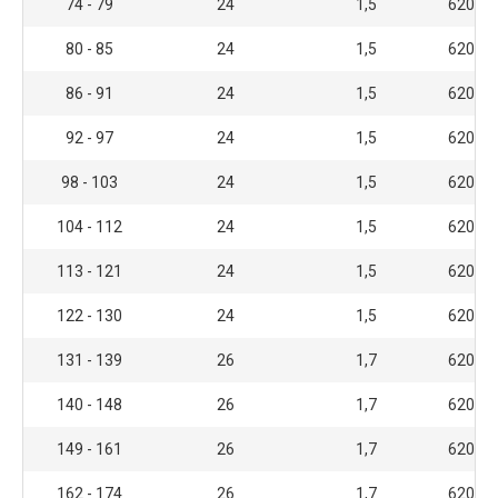
74 - 79
24
1,5
6200 
80 - 85
24
1,5
6200 
86 - 91
24
1,5
6200 
92 - 97
24
1,5
6200 
98 - 103
24
1,5
6200 
104 - 112
24
1,5
6200 
113 - 121
24
1,5
6200 
122 - 130
24
1,5
6200 
131 - 139
26
1,7
6200 
140 - 148
26
1,7
6200 
149 - 161
26
1,7
6200 
162 - 174
26
1,7
6200 