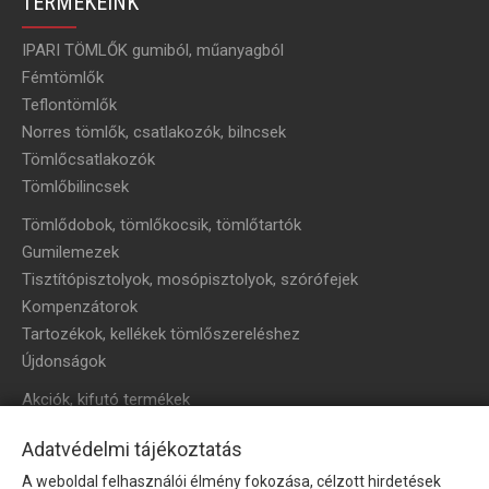
TERMÉKEINK
IPARI TÖMLŐK gumiból, műanyagból
Fémtömlők
Teflontömlők
Norres tömlők, csatlakozók, bilncsek
Tömlőcsatlakozók
Tömlőbilincsek
Tömlődobok, tömlőkocsik, tömlőtartók
Gumilemezek
Tisztítópisztolyok, mosópisztolyok, szórófejek
Kompenzátorok
Tartozékok, kellékek tömlőszereléshez
Újdonságok
Akciók, kifutó termékek
HÍRLEVÉL
Adatvédelmi tájékoztatás
A weboldal felhasználói élmény fokozása, célzott hirdetések