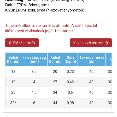
Belül:
EPDM, fekete, sima
Kívül:
EPDM, zöld, sima (*-szövetlenyomatos)
Több méretben is raktárról szállítható. A raktárkészlet
időközbeni eladásának jogát fenntartjuk.
Előző termék
Következő termék
Belső
Falvastagság
Külső
Súly
Tekercsméret
Cik
Ø (mm)
(mm)
Ø (mm)
(kg/m)
(m)
13
3,5
20
0,23
40
3020
19
4
27
0,42
40
3020
25
4,5
34
0,6
40
3020
32*
6
44
0,98
40
3020