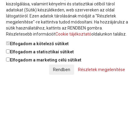
Íratkozzon fel hírlevelünkre!
kiszolgálása, valamint kényelmi és statisztikai célból tárol
adatokat (Sütik) készülékeden, web szervereken az oldal
látogatóiról. Ezen adatok tárolásának módját a "Részletek
megjelenítése"-re kattintva tudod módosítani. Ha hozzájárulsz a
sütik használatához, kattints az RENDBEN gombra.
Részletesebb információt
Cookie tájékoztató
oldalunkon találsz.
Feliratkozom a hírlevélre és nyilatkozom, hogy az
adatkezelési
tájékoztatót
elolvastam, megismertem és elfogadom.
Elfogadom a kötelező sütiket
Elfogadom a statisztikai sütiket
Elfogadom a marketing célú sütiket
© Copyright Triász-Tömlő Kft. | Minden jog fenntartva!
Részletek megjelenítése
Készítette:
Futureweb Design Kft