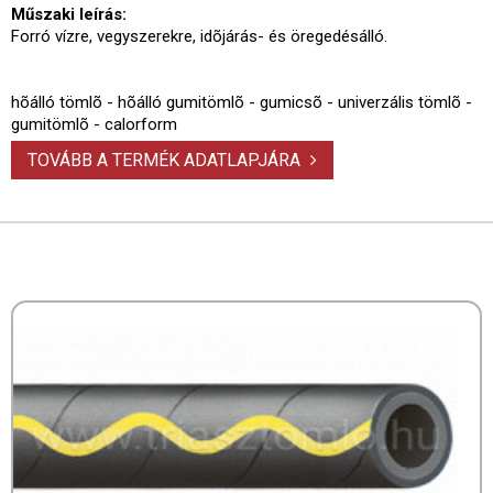
Műszaki leírás:
Forró vízre, vegyszerekre, idõjárás- és öregedésálló.
hõálló tömlõ - hõálló gumitömlõ - gumicsõ - univerzális tömlõ -
gumitömlõ - calorform
TOVÁBB A TERMÉK ADATLAPJÁRA