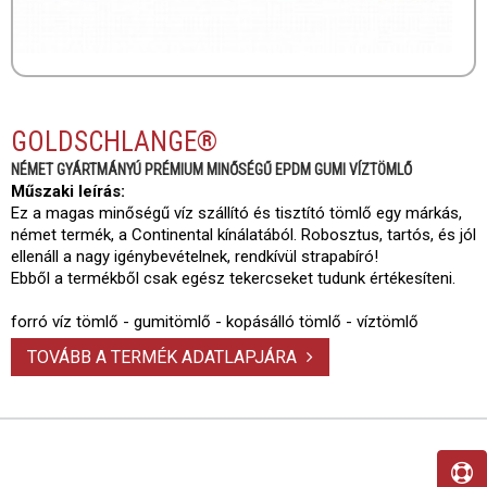
GOLDSCHLANGE®
NÉMET GYÁRTMÁNYÚ PRÉMIUM MINŐSÉGŰ EPDM GUMI VÍZTÖMLŐ
Műszaki leírás:
Ez a magas minőségű víz szállító és tisztító tömlő egy márkás,
német termék, a Continental kínálatából. Robosztus, tartós, és jól
ellenáll a nagy igénybevételnek, rendkívül strapabíró!
Ebből a termékből csak egész tekercseket tudunk értékesíteni.
forró víz tömlő - gumitömlő - kopásálló tömlő - víztömlő
TOVÁBB A TERMÉK ADATLAPJÁRA