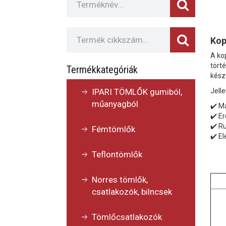
Kop
A ko
tört
Termékkategóriák
kész
IPARI TÖMLŐK gumiból,
Jell
műanyagból
✔️ M
✔️ E
✔️ R
Fémtömlők
✔️ E
Teflontömlők
Norres tömlők,
csatlakozók, bilncsek
Tömlőcsatlakozók