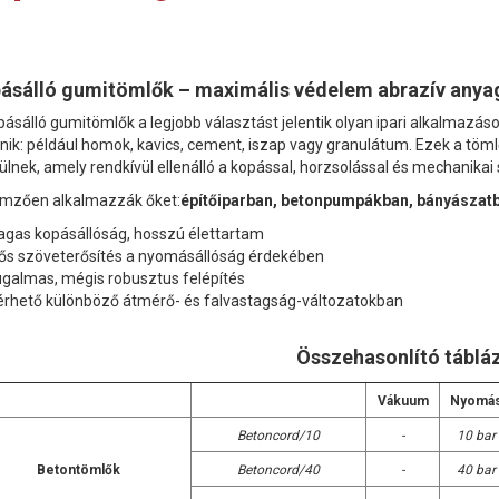
ásálló gumitömlők – maximális védelem abrazív anya
pásálló gumitömlők a legjobb választást jelentik olyan ipari alkalmazá
énik: például homok, kavics, cement, iszap vagy granulátum. Ezek a töml
ülnek, amely rendkívül ellenálló a kopással, horzsolással és mechanika
emzően alkalmazzák őket:
építőiparban, betonpumpákban, bányászatba
agas kopásállóság, hosszú élettartam
rős szöveterősítés a nyomásállóság érdekében
ugalmas, mégis robusztus felépítés
lérhető különböző átmérő- és falvastagság-változatokban
Összehasonlító táblá
Vákuum
Nyomá
Betoncord/10
-
10 bar
Betontömlők
Betoncord/40
-
40 bar