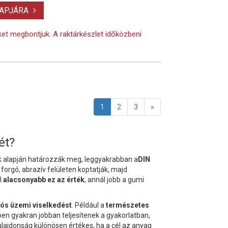
LAPJÁRA
eket megbontjuk. A raktárkészlet időközbeni
1
2
3
»
ét?
 alapján határozzák meg, leggyakrabban a
DIN
forgó, abrazív felületen koptatják, majd
l
alacsonyabb ez az érték
, annál jobb a gumi
lós üzemi viselkedést
. Például a
természetes
n gyakran jobban teljesítenek a gyakorlatban,
tulajdonság különösen értékes, ha a cél az anyag