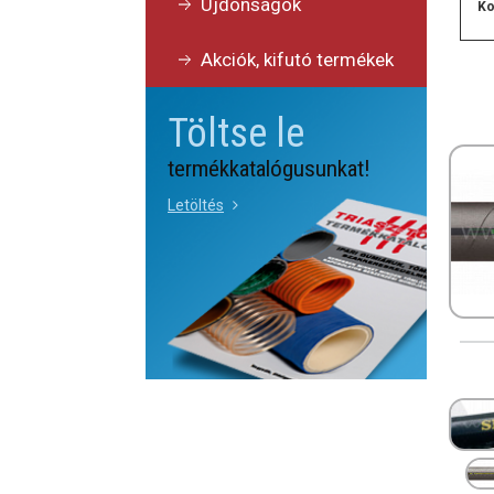
Újdonságok
Ko
Akciók, kifutó termékek
Töltse le
termékkatalógusunkat!
Letöltés