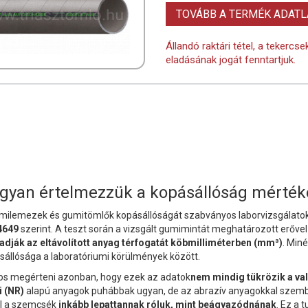
TOVÁBB A TERMÉK ADAT
Állandó raktári tétel, a tekercs
eladásának jogát fenntartjuk.
gyan értelmezzük a kopásállóság mérték
milemezek és gumitömlők kopásállóságát szabványos laborvizsgálatok
4649
szerint. A teszt során a vizsgált gumimintát meghatározott erővel 
dják az eltávolított anyag térfogatát köbmilliméterben (mm³)
. Miné
sállósága a laboratóriumi körülmények között.
os megérteni azonban, hogy ezek az adatok
nem mindig tükrözik a va
 (NR)
alapú anyagok puhábbak ugyan, de az abrazív anyagokkal szembe
l a szemcsék
inkább lepattannak róluk, mint beágyazódnának
. Ez a 