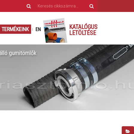
KATALÓGUS
TERMÉKEINK
EN
LETÖLTÉSE
álló gumitömlők