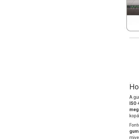
Ho
A gu
ISO 
mega
kopá
Font
gumi
mive