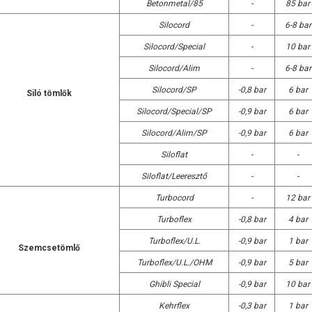
Betonmetal/85
-
85 bar
Silocord
-
6-8 bar
Silocord/Special
-
10 bar
Silocord/Alim
-
6-8 bar
Silocord/SP
-0,8 bar
6 bar
Siló tömlők
Silocord/Special/SP
-0,9 bar
6 bar
Silocord/Alim/SP
-0,9 bar
6 bar
Siloflat
-
-
Siloflat/Leeresztő
-
-
Turbocord
-
12 bar
Turboflex
-0,8 bar
4 bar
Turboflex/U.L.
-0,9 bar
1 bar
Szemcsetömlő
Turboflex/U.L./OHM
-0,9 bar
5 bar
Ghibli Special
-0,9 bar
10 bar
Kehrflex
-0,3 bar
1 bar