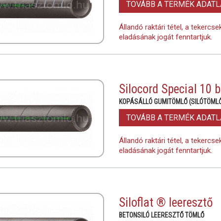
TOVÁBB A TERMÉK ADAT
Állandó raktári tétel, a tekercs
eladásának jogát fenntartjuk.
Silocord Special 10 b
KOPÁSÁLLÓ GUMITÖMLŐ (SILÓTÖMLŐ
TOVÁBB A TERMÉK ADAT
Állandó raktári tétel, a tekercs
eladásának jogát fenntartjuk.
Siloflat ® leeresztő
BETONSILÓ LEERESZTŐ TÖMLŐ