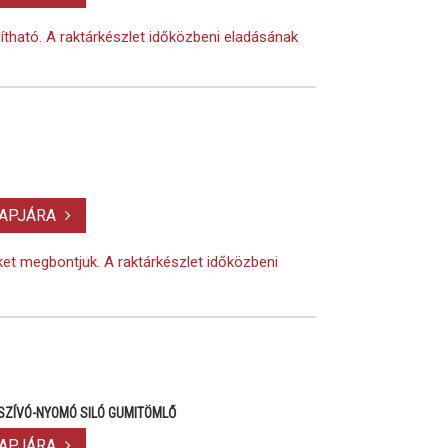
lítható. A raktárkészlet időközbeni eladásának
LAPJÁRA
eket megbontjuk. A raktárkészlet időközbeni
SZÍVÓ-NYOMÓ SILÓ GUMITÖMLŐ
LAPJÁRA