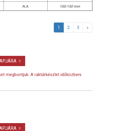
N.A.
100-150 mm
1
2
3
»
LAPJÁRA
eket megbontjuk. A raktárkészlet időközbeni
LAPJÁRA