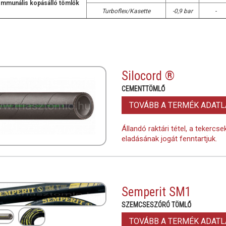
mmunális kopásálló tömlők
Turboflex/Kasette
-0,9 bar
-
Silocord ®
CEMENTTÖMLŐ
TOVÁBB A TERMÉK ADAT
Állandó raktári tétel, a tekercs
eladásának jogát fenntartjuk.
Semperit SM1
SZEMCSESZÓRÓ TÖMLŐ
TOVÁBB A TERMÉK ADAT