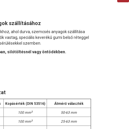
gok szállításához
sokhoz, ahol durva, szemcsés anyagok szállítása
ők vastag, speciális keverékű gumi belső réteggel
i sérülésekkel szemben.
n, silótöltésnél vagy öntödékben.
zat
s
Kopásérték (DIN 53516)
Átmérő választék
3
100 mm
50-63 mm
3
100 mm
25-63 mm