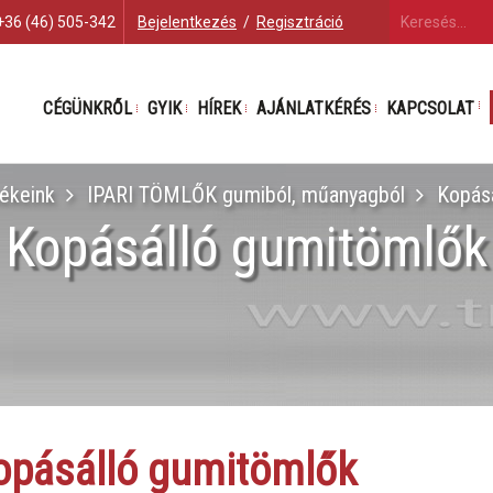
+36 (46) 505-342
Bejelentkezés
/
Regisztráció
CÉGÜNKRŐL
GYIK
HÍREK
AJÁNLATKÉRÉS
KAPCSOLAT
ékeink
IPARI TÖMLŐK gumiból, műanyagból
Kopás
Kopásálló gumitömlők
opásálló gumitömlők